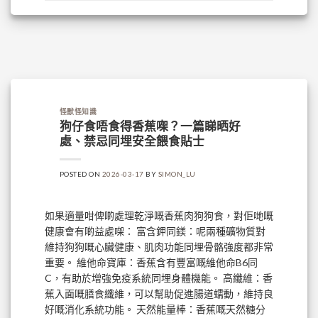
怪獸怪知識
狗仔食唔食得香蕉㗎？一篇睇晒好
處、禁忌同埋安全餵食貼士
POSTED ON
2026-03-17
BY
SIMON_LU
如果適量咁俾啲處理乾淨嘅香蕉肉狗狗食，對佢哋嘅
健康會有啲益處㗎： 富含鉀同鎂：呢兩種礦物質對
維持狗狗嘅心臟健康、肌肉功能同埋骨骼強度都非常
重要。 維他命寶庫：香蕉含有豐富嘅維他命B6同
C，有助於增強免疫系統同埋身體機能。 高纖維：香
蕉入面嘅膳食纖維，可以幫助促進腸道蠕動，維持良
好嘅消化系統功能。 天然能量棒：香蕉嘅天然糖分