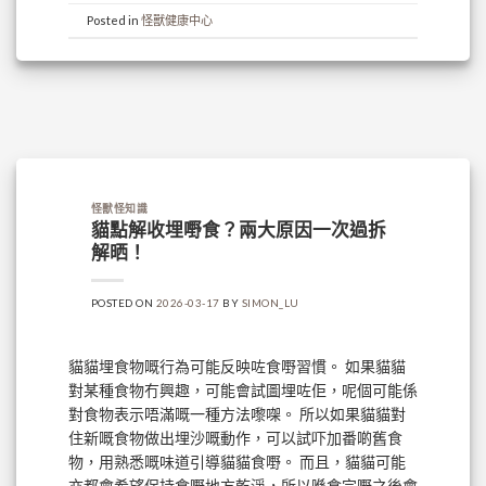
Posted in
怪獸健康中心
怪獸怪知識
貓點解收埋嘢食？兩大原因一次過拆
解晒！
POSTED ON
2026-03-17
BY
SIMON_LU
貓貓埋食物嘅行為可能反映咗食嘢習慣。 如果貓貓
對某種食物冇興趣，可能會試圖埋咗佢，呢個可能係
對食物表示唔滿嘅一種方法嚟㗎。 所以如果貓貓對
住新嘅食物做出埋沙嘅動作，可以試吓加番啲舊食
物，用熟悉嘅味道引導貓貓食嘢。 而且，貓貓可能
亦都會希望保持食嘢地方乾淨，所以喺食完嘢之後會