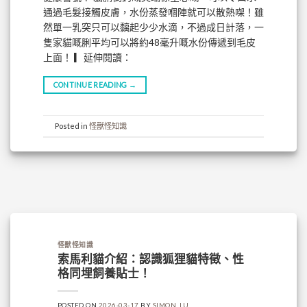
通過毛髮接觸皮膚，水份蒸發嗰陣就可以散熱㗎！雖
然單一乳突只可以黐起少少水滴，不過成日計落，一
隻家貓嘅脷平均可以將約48毫升嘅水份傳遞到毛皮
上面！ ▎延伸閱讀：
CONTINUE READING
→
Posted in
怪獸怪知識
怪獸怪知識
索馬利貓介紹：認識狐狸貓特徵、性
格同埋飼養貼士！
POSTED ON
2026-03-17
BY
SIMON_LU