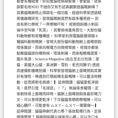
都會有種錯覺，好似隻貓唔係瞓緊覺、食緊飯，就係
舔緊毛咁XDD 不過你又有冇認真觀察過貓嘅脷㗎？
其實貓嘅脷唔止得舔毛一個功能，經過科學家透過精
密儀器嘅研究，發現貓嘅脷竟然有超多種用途～ 到
底有啲乜嘢呢？一齊嚟睇吓啦！ 呢啲倒鈎嘅小刺前
端中空叫做「乳突」，其實係味蕾角質化，大部份貓
科動物都有呢種構造。 科學家利用電腦斷層掃描 6
種貓科動物嘅脷，發現大部份貓科動物脷上面嘅倒鈎
唔係錐狀，而係向喉嚨方向微微彎曲。 呢個亦都係
點解貓貓舔你嘅時候，唔係刺痛，而係粗糙嘅感覺。
圖片來源：Science Magazine (由左至右分別係：家
貓、美國大山貓、美洲獅、雪豹、老虎同獅子) 透過
高速攝影機嘅拍攝，科學家發現貓脷上面嘅倒鈎其實
好有彈性，喺遇到打晒結嘅毛髮嗰陣，可以靈活咁轉
動，從而將啲毛梳順！ ▎延伸閱讀：貓貓愛乾淨舔
毛，竟然引發「毛球症」！？」 無論係食罐頭，定
係剔除骨上面嘅肉碎時，貓脷上面嘅倒鈎係最好嘅刀
叉，可以食得更乾淨！下次貓貓食晒啲嘢嗰陣，可以
細心聽吓，可能會有 ㄙㄨㄚ─ ㄙㄨㄚ─ 嘅聲㗎～ ▎
延伸閱讀：貓貓伸脷代表乜嘢？係放鬆嘅行為，定係
健康警號？ 貓脷倒鈎嘅尖端係空心嘅，可以令口水