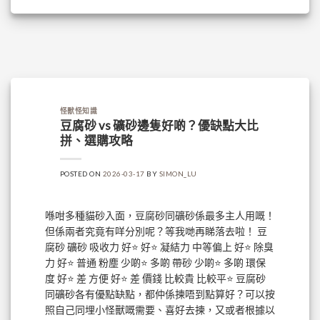
怪獸怪知識
豆腐砂 vs 礦砂邊隻好啲？優缺點大比
拼、選購攻略
POSTED ON
2026-03-17
BY
SIMON_LU
喺咁多種貓砂入面，豆腐砂同礦砂係最多主人用嘅！
但係兩者究竟有咩分別呢？等我哋再睇落去啦！ 豆
腐砂 礦砂 吸收力 好⭐ 好⭐ 凝結力 中等偏上 好⭐ 除臭
力 好⭐ 普通 粉塵 少啲⭐ 多啲 帶砂 少啲⭐ 多啲 環保
度 好⭐ 差 方便 好⭐ 差 價錢 比較貴 比較平⭐ 豆腐砂
同礦砂各有優點缺點，都仲係揀唔到點算好？可以按
照自己同埋小怪獸嘅需要、喜好去揀，又或者根據以