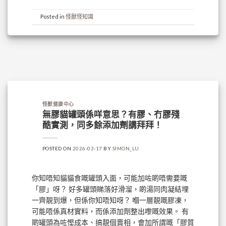
Posted in
怪獸怪知識
怪獸健康中心
無膠貓罐頭係咩意思？有膠、冇膠殘
酷實測，同多餘添加劑講拜拜！
POSTED ON
2026-03-17
BY
SIMON_LU
你知唔知貓貓食嘅罐頭入面，可能加咗啲唔需要嘅
「膠」呀？ 好多罐頭睇落好滑溜，啲湯同肉凝結埋
一齊靚到爆，但係你知唔知呀？ 嗰一層靚嘅膠凍，
可能唔係真材實料，而係添加劑整出嚟嘅效果。 有
啲罐頭為咗慳成本、搞靚個賣相，會加所謂嘅「膠質