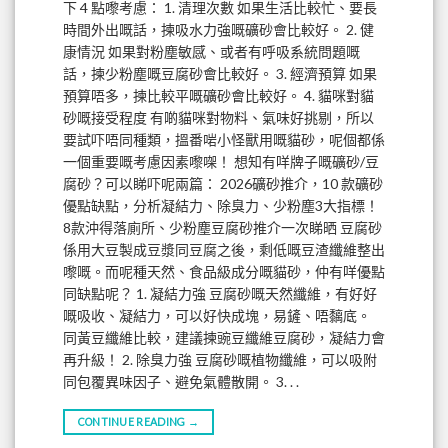
下 4 點嚟考慮： 1. 清理次數 如果生活比較忙、要長
時間外出嘅話，揀吸水力強嘅礦砂會比較好。 2. 健
康情況 如果對粉塵敏感、或者有呼吸系統問題嘅
話，揀少粉塵嘅豆腐砂會比較好。 3. 經濟預算 如果
預算唔多，揀比較平嘅礦砂會比較好。 4. 貓咪對貓
砂嘅接受程度 有啲貓咪對物料、氣味好挑剔，所以
要試吓唔同種類，搵番啱小怪獸用嘅貓砂，呢個都係
一個重要嘅考慮因素嚟㗎！ 想知有咩牌子嘅礦砂/豆
腐砂？可以睇吓呢兩篇： 2026礦砂推介，10 款礦砂
優點缺點，分析凝結力、除臭力、少粉塵3大指標！
8款沖得落廁所、少粉塵豆腐砂推介一次睇晒 豆腐砂
係用大豆製成豆漿同豆腐之後，剩低嘅豆渣纖維整出
嚟嘅。而呢種天然、食品級成分嘅貓砂，仲有咩優點
同缺點呢？ 1. 凝結力強 豆腐砂嘅天然纖維，有好好
嘅吸收、凝結力，可以好快成塊，易鏟、唔黐底。
同黃豆纖維比較，建議揀豌豆纖維豆腐砂，凝結力會
再升級！ 2. 除臭力強 豆腐砂嘅植物纖維，可以吸附
同包覆異味因子、避免氣體散開。 3. . .
CONTINUE READING
→