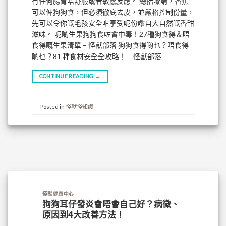
冇任何腸胃唔舒服或者敏感反應。 總括嚟講，香蕉
可以俾狗狗食，但必須徹底去皮，並嚴格控制份量，
先可以令你嘅毛孩安全咁享受呢份嚟自大自然嘅香甜
滋味。 呢啲生果狗狗食咗會中毒！27種狗食得＆唔
食得嘅生果清單 – 怪獸部落 狗狗食得啲乜？唔食得
啲乜？81 種食材安全全攻略！ – 怪獸部落
CONTINUE READING
→
Posted in
怪獸怪知識
怪獸健康中心
狗狗耳仔發炎會唔會自己好？病徵、
原因到4大改善方法！