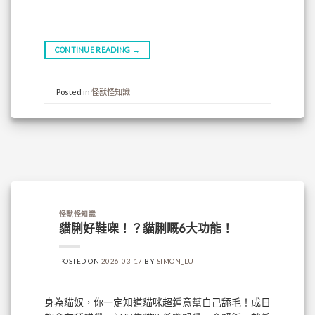
CONTINUE READING
→
Posted in
怪獸怪知識
怪獸怪知識
貓脷好鞋㗎！？貓脷嘅6大功能！
POSTED ON
2026-03-17
BY
SIMON_LU
身為貓奴，你一定知道貓咪超鍾意幫自己舔毛！成日