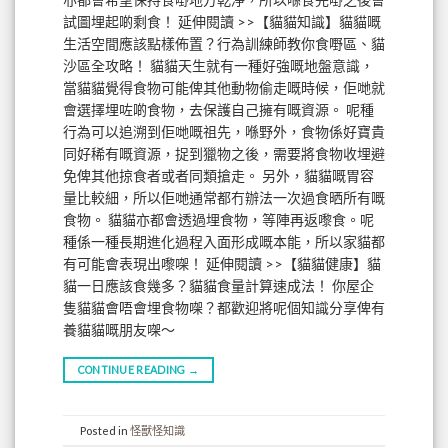
試圖埋起啲剩食！ 延伸閱讀 >>【貓貓知識】貓貓嘅
生活空間應該點樣佈置？行為訓練師教你食嘢區、貓
沙區全攻略！ 貓貓天生就有一種好強嘅地盤意識，
當貓貓覺得食物可能俾其他動物偷走嘅時候，佢哋就
會選擇埋咗啲食物，去保護自己擁有嘅資源。 呢種
行為可以追溯到佢哋嘅祖先，喺野外，食物係好寶貴
同好稀有嘅資源，捉到獵物之後，需要將食物收埋避
免俾其他掠食者或者同類搶走。 另外，貓貓嘅胃容
量比較細，所以佢哋通常都冇辦法一次過食晒所有嘅
食物。 貓貓亦都會透過埋食物，等陣再返嚟食。呢
種係一種長期進化過程入面形成嘅本能，所以家貓都
有可能會表現出嚟㗎！ 延伸閱讀 >>【貓貓健康】貓
貓一日應該食幾多？貓貓食量計算速成法！ 你屋企
隻貓貓會唔會埋食物㗎？都歡迎將呢個知識分享俾有
養貓貓嘅朋友㗎～
CONTINUE READING
→
Posted in
怪獸怪知識