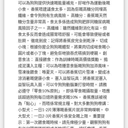
可以為狗狗提供快速嘅能量補充，好啱作為運動後嘅
小食。 香蕉唔建議食太多，因為佢嘅高糖分同埋高
纖維，會令狗狗有生病風險。 高糖分：香蕉嘅天然
糖分含量非常高，食太多係造成狗狗肥胖同糖尿病嘅
風險因子之一。 高纖維：雖然纖維對消化有益，但
食太多反而會造成腸胃唔舒服，可能會導致便秘或者
肚屙。 徹底剝皮：記得將香蕉皮完全剝乾淨。 切成
小塊：根據你屋企狗狗嘅體型，將果肉切成啱食嘅小
圓片或者小丁塊，避免佢哋狼吞虎嚥搞到哽親。 創
意食法： 直接餵食：作為訓練時嘅高價值獎勵。 搗
成泥溝入主糧：可以為唔鍾意食飯嘅狗狗加添風味。
雪凍後餵食：喺夏天，可以將香蕉切片雪凍，變成冰
涼消暑嘅健康小食。 塞入益智玩具：將香蕉泥塞入
益智玩具入面，可以令狗狗動腦兼打發時間。 請務
必遵守「零食10%原則」，即係零食嘅攝取量，唔應
該超過狗狗每日總熱量需求嘅10%。 香蕉應該被視
為「點心」，而唔係常規主糧。對大多數狗狗嚟講：
小型犬：一日1-2片薄薄嘅香蕉片就非常夠㗎喇。 中
大型犬：一日2-3片香蕉片係安全嘅上限。 重要提
示：第一次餵食嘅時候，請先俾極少量，觀察狗狗有