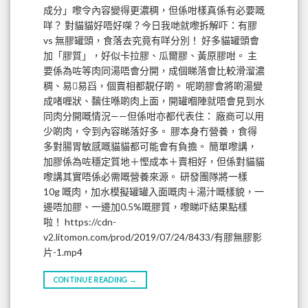
成分」嚟令內容變得更濃稠，但係咁樣真係有必要嘅
咩？ 對貓貓好唔好㗎？今日我哋就嚟拆解吓：有膠
vs 無膠罐頭，食落去究竟有咩分別！ 好多貓罐頭會
加「膠質」，好似卡拉膠、瓜爾膠、黃原膠咁。 主
要係為咗等肉同湯唔會分開，成個睇落會比較滑溜濃
稠、易𢳝易舀，個賣相都靚仔啲。 呢啲膠會將啲湯變
成啫喱狀、黐住喺啲肉上面，開罐嗰陣就唔會見到水
同肉分開嘅情況——但係咁亦都代表住： 廠商可以用
少啲肉，令到內容睇落好多。 膠本身冇營養，食得
多對腸胃敏感嘅貓貓都可能會有負擔。 簡單嚟講，
加膠係為咗穩定質地＋慳成本＋賣相好，但係對貓貓
嚟講其實唔係必需嘅營養來源。 研發團隊將一樣
10g 嘅肉，加水模擬罐罐入面嘅肉＋湯汁嘅樣貌，一
邊唔加膠、一邊加0.5%嘅膠質，嚟睇吓結果點樣
啦！ https://cdn-
v2.litomon.com/prod/2019/07/24/8433/有膠無膠影
片-1.mp4
CONTINUE READING
→