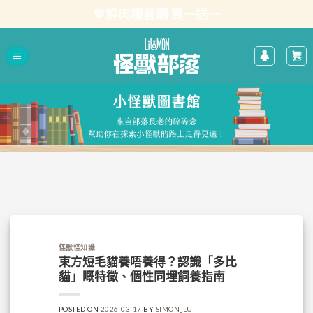
Skip
💖鮮肉糧首購 買一送一
to
content
怪獸怪知識
東方短毛貓養唔養得？認識「多比
貓」嘅特徵、個性同埋飼養指南
POSTED ON
2026-03-17
BY
SIMON_LU