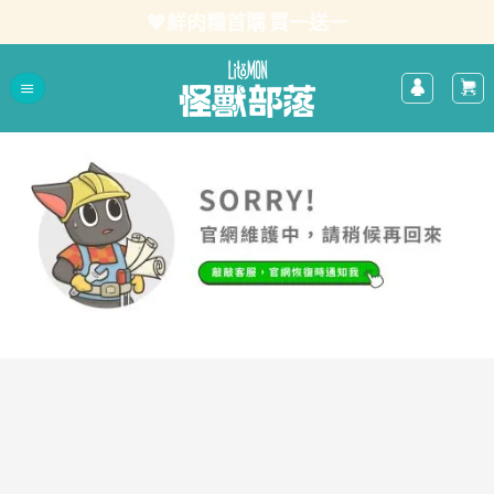
Skip
💖鮮肉糧首購 買一送一
to
content