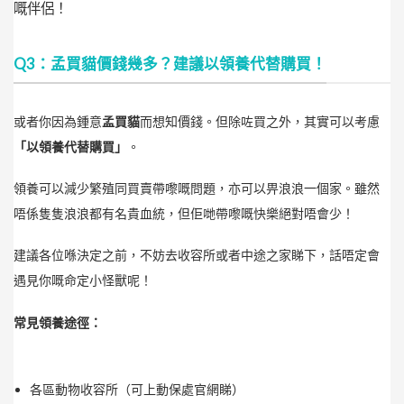
嘅伴侶！
Q3：孟買貓價錢幾多？建議以領養代替購買！
或者你因為鍾意
孟買貓
而想知價錢。但除咗買之外，其實可以考慮
「以領養代替購買」
。
領養可以減少繁殖同買賣帶嚟嘅問題，亦可以畀浪浪一個家。雖然
唔係隻隻浪浪都有名貴血統，但佢哋帶嚟嘅快樂絕對唔會少！
建議各位喺決定之前，不妨去收容所或者中途之家睇下，話唔定會
遇見你嘅命定小怪獸呢！
常見領養途徑：
各區動物收容所（可上動保處官網睇）