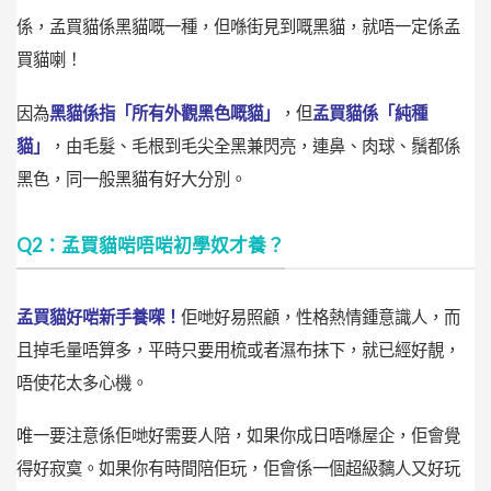
係，孟買貓係黑貓嘅一種，但喺街見到嘅黑貓，就唔一定係孟
買貓喇！
因為
黑貓係指「所有外觀黑色嘅貓」
，但
孟買貓係「純種
貓」
，由毛髮、毛根到毛尖全黑兼閃亮，連鼻、肉球、鬚都係
黑色，同一般黑貓有好大分別。
Q2：孟買貓啱唔啱初學奴才養？
孟買貓好啱新手養㗎！
佢哋好易照顧，性格熱情鍾意識人，而
且掉毛量唔算多，平時只要用梳或者濕布抹下，就已經好靚，
唔使花太多心機。
唯一要注意係佢哋好需要人陪，如果你成日唔喺屋企，佢會覺
得好寂寞。如果你有時間陪佢玩，佢會係一個超級黐人又好玩