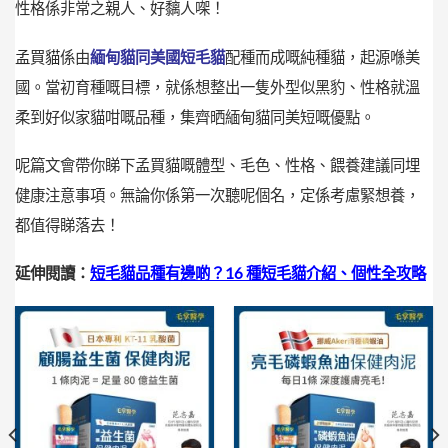
性格係非常之親人、好黐人㗎！
孟買貓
係由
緬甸貓同美國短毛貓
配種而成嘅純種貓，起源喺美
國。當初育種嘅目標，就係想整出一隻外型似黑豹、性格就溫
柔到好似家貓咁嘅品種，集齊晒緬甸貓同美短嘅優點。
呢篇文會帶你睇下孟買貓嘅體型、毛色、性格、餵養建議同埋
健康注意事項。無論你係第一次聽呢個名，定係考慮緊想養，
都值得睇落去！
延伸閱讀：
短毛貓品種有邊啲？16 種短毛貓介紹、個性全攻略