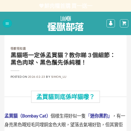
Skip
💖鮮肉糧首購 買一送一
to
content
怪獸怪知識
黑貓唔一定係孟買貓？教你睇 3 個細節：
黑色肉球、黑色鬚先係純種！
POSTED ON
2026-02-23
BY
SIMON_LU
孟買貓到底係咩貓嚟？
孟買貓（Bombay Cat）
個樣生得好似一隻
「
迷你黑豹」
，有一
身亮黑色嘅短毛同埋銅金色大眼，望落去氣場好勁，但其實佢