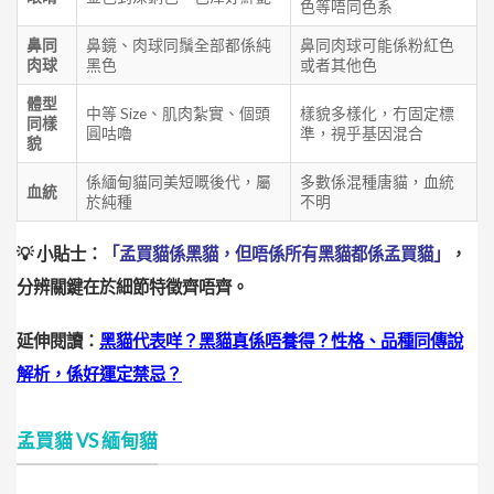
色等唔同色系
鼻同
鼻鏡、肉球同鬚全部都係純
鼻同肉球可能係粉紅色
肉球
黑色
或者其他色
體型
中等 Size、肌肉紮實、個頭
樣貌多樣化，冇固定標
同樣
圓咕嚕
準，視乎基因混合
貌
係緬甸貓同美短嘅後代，屬
多數係混種唐貓，血統
血統
於純種
不明
💡 小貼士：
「孟買貓係黑貓，但唔係所有黑貓都係孟買貓」
，
分辨關鍵在於細節特徵齊唔齊。
延伸閱讀：
黑貓代表咩？黑貓真係唔養得？性格、品種同傳說
解析，係好運定禁忌？
孟買貓 VS 緬甸貓