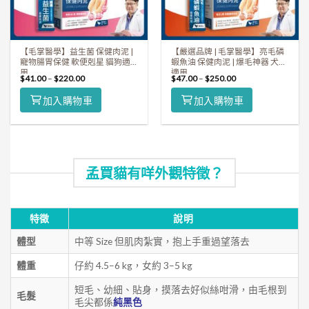
【毛掌醫學】益生菌 保健肉泥 |
【嚴選品牌 | 毛掌醫學】亮毛磷
寵物腸胃保健 軟便剋星 貓狗適
蝦魚油 保健肉泥 | 爆毛神器 犬貓
用
適用
$
41.00
–
$
220.00
$
47.00
–
$
250.00
加入購物車
加入購物車
孟買貓有咩外觀特徵？
特徵
說明
體型
中等 Size 但肌肉紮實，抱上手重過望落去
體重
仔約 4.5–6 kg，女約 3–5 kg
短毛、幼細、貼身，摸落去好似絲咁滑，由毛根到
毛髮
毛尖都係
純黑色