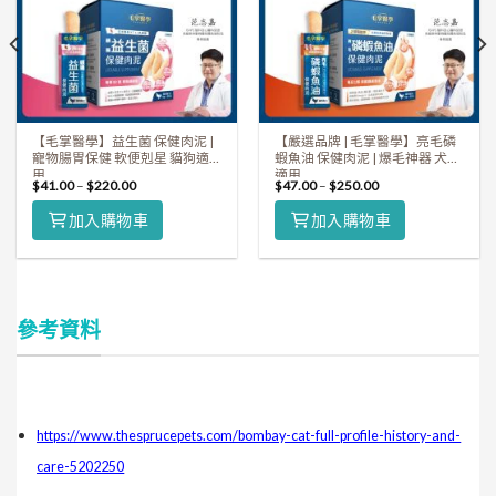
【毛掌醫學】益生菌 保健肉泥 |
【嚴選品牌 | 毛掌醫學】亮毛磷
寵物腸胃保健 軟便剋星 貓狗適
蝦魚油 保健肉泥 | 爆毛神器 犬貓
用
適用
$
41.00
–
$
220.00
$
47.00
–
$
250.00
加入購物車
加入購物車
參考資料
https://www.thesprucepets.com/bombay-cat-full-profile-history-and-
care-5202250