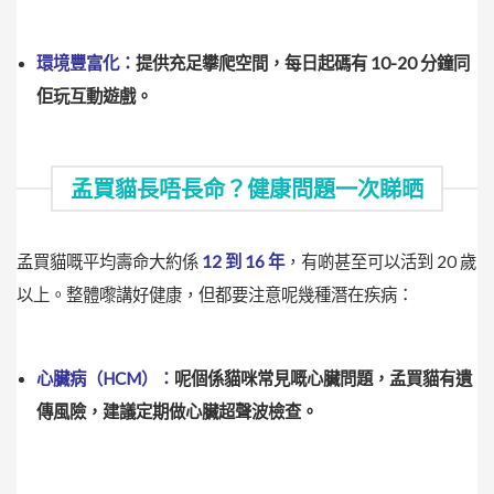
環境豐富化：
提供充足攀爬空間，每日起碼有 10-20 分鐘同
佢玩互動遊戲。
孟買貓長唔長命？健康問題一次睇晒
孟買貓嘅平均壽命大約係
12 到 16 年
，有啲甚至可以活到 20 歲
以上。整體嚟講好健康，但都要注意呢幾種潛在疾病：
心臟病（HCM）：
呢個係貓咪常見嘅心臟問題，孟買貓有遺
傳風險，建議定期做心臟超聲波檢查。