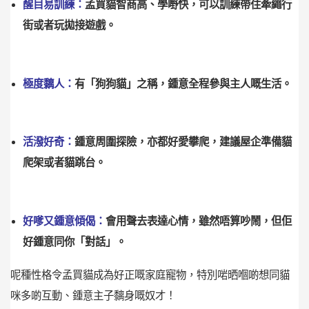
醒目易訓練：
孟買貓智商高、學嘢快，可以訓練帶住牽繩行
街或者玩拋接遊戲。
極度黐人：
有「狗狗貓」之稱，鍾意全程參與主人嘅生活。
活潑好奇：
鍾意周圍探險，亦都好愛攀爬，建議屋企準備貓
爬架或者貓跳台。
好嗲又鍾意傾偈：
會用聲去表達心情，雖然唔算吵鬧，但佢
好鍾意同你「對話」。
呢種性格令孟買貓成為好正嘅家庭寵物，特別啱晒嗰啲想同貓
咪多啲互動、鍾意主子黐身嘅奴才！