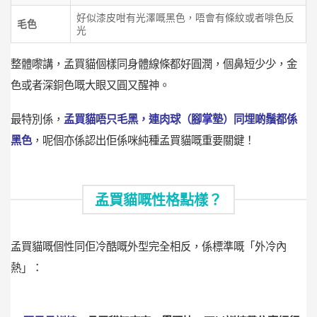
好似漆皮咁有光澤嘅黑色，唔會有條紋或者啡色反
毛色
光
整體嚟講，孟買貓個樣同身體線條都好圓潤，個鼻短少少，金
色或者深銅色嘅大眼又圓又醒神。
最特別係，
孟買貓唔只毛黑，連肉球（腳掌墊）同埋啲鬚都係
黑色
，呢個亦係認出佢係咪純種孟買貓嘅重要關鍵！
孟買貓嘅性格點樣？
孟買貓嘅個性同佢冷酷嘅外型完全相反，係標準嘅「外冷內
熱」：