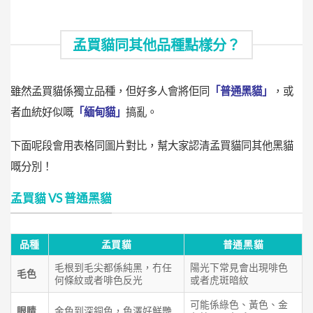
孟買貓同其他品種點樣分？
雖然孟買貓係獨立品種，但好多人會將佢同
「普通黑貓」
，或
者血統好似嘅
「緬甸貓」
搞亂。
下面呢段會用表格同圖片對比，幫大家認清孟買貓同其他黑貓
嘅分別！
孟買貓 VS 普通黑貓
品種
孟買貓
普通黑貓
毛根到毛尖都係純黑，冇任
陽光下常見會出現啡色
毛色
何條紋或者啡色反光
或者虎斑暗紋
可能係綠色、黃色、金
眼睛
金色到深銅色，色澤好鮮艷