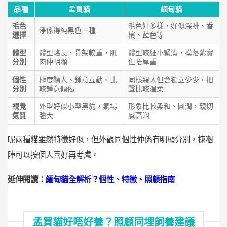
品種
孟買貓
緬甸貓
毛色
毛色好多樣，好似深啡、香
淨係得純黑色一種
選擇
檳、藍色等
體型
體型略長、骨架較重，肌
體型較細小緊湊，摸落紮實
分別
肉仲明顯
但唔厚重
個性
極度黐人、鍾意互動、比
同樣親人但會獨立少少，把
分別
較鍾意傾偈
聲比較溫柔
視覺
外型好似小型黑豹，氣場
形象比較柔和、圓潤，親切
氣質
強大
感高啲
呢兩種貓雖然特徵好似，但外觀同個性仲係有明顯分別，揀嗰
陣可以按個人喜好再考慮。
延伸閱讀：
緬甸貓全解析？個性、特徵、照顧指南
孟買貓好唔好養？照顧同埋飼養建議