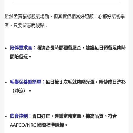
雖然孟買貓樣靚氣場勁，但其實佢相當好照顧，亦都好啱初學
者，只要留意呢幾點：
陪伴需求高：
唔適合長時間獨留屋企，建議每日預留足夠時
間陪佢玩。
毛髮保養超簡單：
每日梳 1 次毛就夠晒光澤，唔使成日洗衫
（沖涼）。
飲食控制：
胃口好正，建議定時定量，揀高品質、符合
AAFCO/NRC 國際標準嘅糧。