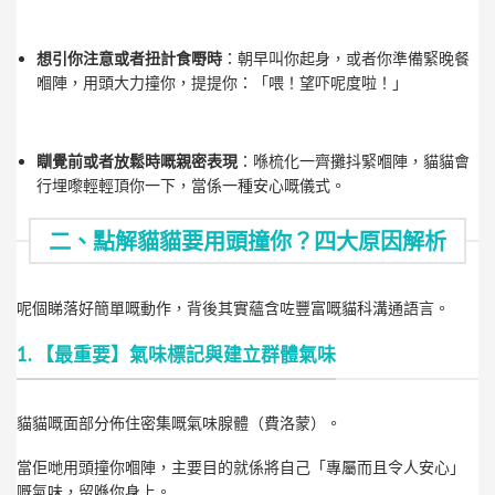
想引你注意或者扭計食嘢時
：朝早叫你起身，或者你準備緊晚餐
嗰陣，用頭大力撞你，提提你：「喂！望吓呢度啦！」
瞓覺前或者放鬆時嘅親密表現
：喺梳化一齊攤抖緊嗰陣，貓貓會
行埋嚟輕輕頂你一下，當係一種安心嘅儀式。
二、點解貓貓要用頭撞你？四大原因解析
呢個睇落好簡單嘅動作，背後其實蘊含咗豐富嘅貓科溝通語言。
1. 【最重要】氣味標記與建立群體氣味
貓貓嘅面部分佈住密集嘅氣味腺體（費洛蒙）。
當佢哋用頭撞你嗰陣，主要目的就係將自己「專屬而且令人安心」
嘅氣味，留喺你身上。