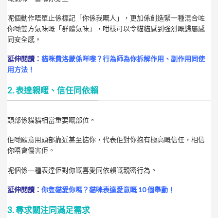
呢個動作唔單止係標記「你係我嘅人」，更加係創造緊一種混合咗
你哋雙方氣味嘅「群體氣味」，咁樣可以令貓貓感到強烈嘅歸屬感
同安全感。
延伸閱讀：
貓咪費洛蒙係咩嚟？行為師為你拆解作用、副作用同使
用方法！
2. 表達親暱、信任同依賴
頭部係貓貓相當重要嘅部位。
佢哋願意用頭部靠近甚至掂你，代表佢對你抱有極高嘅信任，相信
你唔會傷害佢。
呢個係一種表達佢對你嘅喜愛同依賴嘅親密行為。
延伸閱讀：
你隻貓愛你嗎？貓咪表達愛意嘅 10 個舉動！
3. 尋求關注同滿足需求