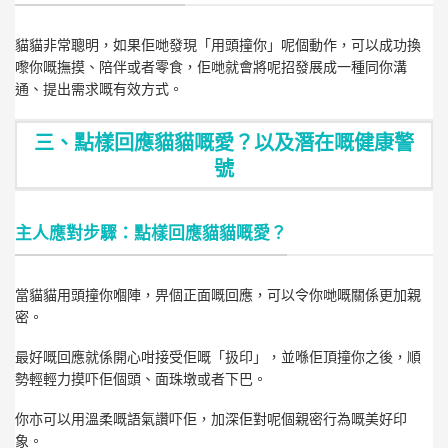
貓貓非常聰明，如果佢哋發現「用頭撞你」呢個動作，可以成功換
嚟你嘅撫摸、陪伴或者零食，佢哋就會將呢招發展成一種同你溝
通、提出需求嘅有效方式。
三、點樣回應貓貓嘅愛？以及潛在嘅健康警
號
主人應對步驟：點樣回應貓貓嘅愛？
當貓貓用頭撞你嗰陣，畀個正面嘅回應，可以令你哋嘅關係更加親
密。
最好嘅回應就係開心咁接受佢嘅「扱印」，並喺佢頂撞你之後，順
勢輕輕力摸吓佢個頭、面珠墩或者下巴。
你亦可以用溫柔嘅語氣讚吓佢，加深佢對呢個親密行為嘅美好印
象。