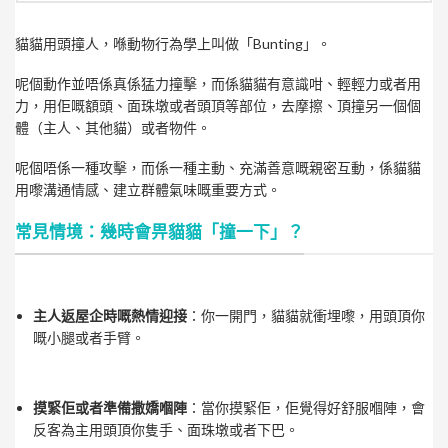
貓貓用頭撞人，喺動物行為學上叫做「Bunting」。
呢個動作並唔係真係猛力撞擊，而係貓貓有意識咁、輕輕力或者用
力，用佢嘅額頭、面珠墩或者頭頂等部位，去摩擦、頂撞另一個個
體（主人、其他貓）或者物件。
呢個唔係一種攻擊，而係一種主動、充滿善意嘅親密互動，係貓貓
用嚟溝通情感、建立群體氣味嘅重要方式。
常見情境：幾時會畀貓貓「撞一下」？
主人返屋企時嘅熱情迎接
：你一開門，貓貓就衝埋嚟，用頭頂你
嘅小腿或者手臂。
摸緊佢或者準備撒嬌嗰陣
：當你摸緊佢，佢覺得好舒服嗰陣，會
反客為主用頭頂你隻手、面珠墩或者下巴。