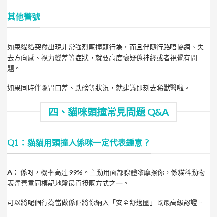
其他警號
如果貓貓突然出現非常強烈嘅撞頭行為，而且伴隨行路唔協調、失
去方向感、視力變差等症狀，就要高度懷疑係神經或者視覺有問
題。
如果同時伴隨胃口差、跌磅等狀況，就建議即刻去睇獸醫啦。
四、貓咪頭撞常見問題 Q&A
Q1：貓貓用頭撞人係咪一定代表鍾意？
A：
係呀，機率高達 99%。主動用面部腺體嚟摩擦你，係貓科動物
表達善意同標記地盤最直接嘅方式之一。
可以將呢個行為當做係佢將你納入「安全舒適圈」嘅最高級認證。