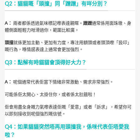
Q2：貓貓嘅「頭撞」同「蹭蹭」有咩分別？
A：
兩者都係透過氣味標記嚟表達親暱。
蹭蹭
通常係用面珠墩、身
體側面輕輕力咁滑過你，範圍比較廣。
頭撞
就係更加主動、更加有力度，專注用額頭或者頭頂嚟「扱印」
嘅行為，喺情感表達上通常會更加強烈。
Q3：點解有時貓貓會頂得好大力？
A：
呢個通常代表佢當下情緒非常激動、需求非常強烈。
可能係佢太開心、太掛住你，或者係太肚餓啦！
佢會用盡全身嘅力氣嚟表達佢嘅「愛意」或者「訴求」，希望你可
以即刻接收到呢個強烈嘅信號。
Q4：如果貓貓突然唔再用頭撞我，係咪代表佢唔愛我
啦？