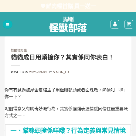
Skip
💖鮮肉糧首購 買一送一
to
content
怪獸怪知識
貓貓成日用頭撞你？其實係同你表白！
POSTED ON
2026-03-03
BY
SIMON_LU
你有冇試過被屋企隻貓主子用佢嘅額頭或者面珠墩，熱情咁「撞」
你一下？
呢個得意又有啲奇妙嘅行為，其實係貓貓表達情感同信任最重要嘅
方式之一。
一、貓咪頭撞係咩嚟？行為定義與常見情境