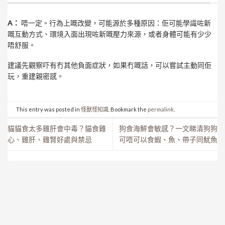
A：
唔一定。行為上嘅改變，可能源於多種原因：佢可能學識咗新
嘅互動方式、環境入面出現咗新嘅壓力來源，或者身體可能有少少
唔舒服。
建議先觀察吓有冇其他負面症狀，如果冇嘅話，可以嘗試主動同佢
玩，重建親密感。
This entry was posted in
怪獸怪知識
. Bookmark the
permalink
.
貓貓食太多雞肝會中毒？貓食雞
狗食海鮮會敏感？一文睇清狗狗
心、雞肝、雞腎好處與禁忌
可唔可以食蝦、魚、帶子同魷魚