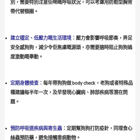
別，需要特別注意佢哋嘅呼吸狀況，可以考慮用防勒型胸背
帶代替頸圈。
建立穩定、低壓力嘅生活環境：
壓力會影響呼吸節奏，畀足
安全感狗狗，減少令佢焦慮嘅源頭，亦需要適時阻止狗狗過
度激動嘅舉動。
定期身體檢查：
每年帶狗狗做 body check，老狗或者特殊品
種建議每半年一次，及早發現心臟病、肺部疾病等潛在問
題。
預防呼吸道疾病與寄生蟲：
定期幫狗狗打防疫針，同埋食心
絲蟲預防藥，避免接觸患病動物。