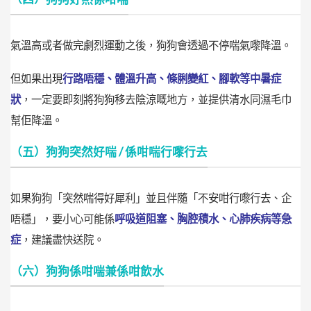
氣溫高或者做完劇烈運動之後，狗狗會透過不停喘氣嚟降溫。
但如果出現
行路唔穩、體溫升高、條脷變紅、腳軟等中暑症
狀
，一定要即刻將狗狗移去陰涼嘅地方，並提供清水同濕毛巾
幫佢降溫。
（五）狗狗突然好喘 / 係咁喘行嚟行去
如果狗狗「突然喘得好犀利」並且伴隨「不安咁行嚟行去、企
唔穩」，要小心可能係
呼吸道阻塞、胸腔積水、心肺疾病等急
症
，建議盡快送院。
（六）狗狗係咁喘兼係咁飲水