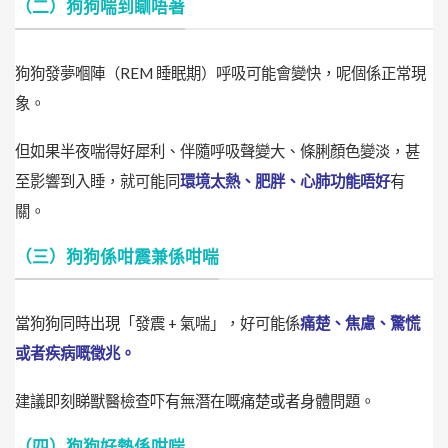
（二）狗狗喘到瞓唔著
狗狗發夢嗰陣（REM 睡眠期）呼吸可能會變快，呢個係正常現
象。
但如果半夜喘得好犀利、伴隨呼吸聲變大、條脷顏色變淡，甚
至影響到入睡，就可能同
環境太熱、肥胖、心肺功能唔好
有
關。
（三）狗狗係咁震兼係咁喘
當狗狗同時出現「發震 + 氣喘」，好可能係
痛楚、焦慮、驚慌
或者疾病嘅徵兆。
建議即刻睇獸醫檢查吓有無潛在嘅痛楚或者身體問題。
（四）狗狗好熱係咁喘