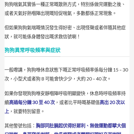
狗狗喘氣其實係一種正常嘅散熱方式，特別係做完運動之後、
或者天氣好熱嗰陣出現嘅短促喘氣，多數都係正常現象。
但如果狗狗氣喘嘅情況
發生得好密、出現怪聲或者伴隨其他症
狀
，就可能係身體發出嘅求救信號喇！
狗狗異常呼吸頻率與症狀
一般嚟講，狗狗喺休息狀態下嘅正常呼吸頻率係每分鐘 15 – 30
次，小型犬或者狗 B 可能會快少少，大約 20 – 40 次。
如果你發現狗狗喺安靜嗰陣呼吸明顯變快，休息時呼吸頻率持
續
高過每分鐘 30 至 40 次
，或者比平時嘅基礎值
高出 20 次以
上
，就要特別留意。
其他警號包括：
胸部同肚腩起伏得好犀利、無做運動都擘大個