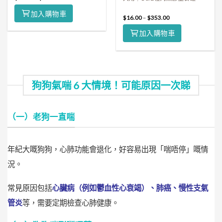
加入購物車
$
16.00
–
$
353.00
加入購物車
狗狗氣喘 6 大情境！可能原因一次睇
（一）老狗一直喘
年紀大嘅狗狗，心肺功能會退化，好容易出現「喘唔停」嘅情
況。
常見原因包括
心臟病（例如鬱血性心衰竭）、肺癌、慢性支氣
管炎
等，需要定期檢查心肺健康。