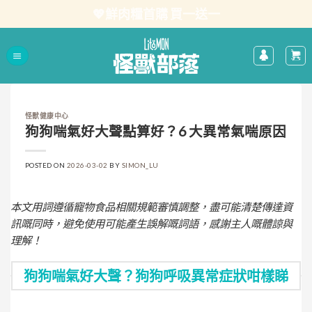
Skip
💖鮮肉糧首購 買一送一
to
content
怪獸健康中心
狗狗喘氣好大聲點算好？6 大異常氣喘原因
POSTED ON
2026-03-02
BY
SIMON_LU
本文用詞遵循寵物食品相關規範審慎調整，盡可能清楚傳達資
訊嘅同時，避免使用可能產生誤解嘅詞語，感謝主人嘅體諒與
理解！
狗狗喘氣好大聲？狗狗呼吸異常症狀咁樣睇