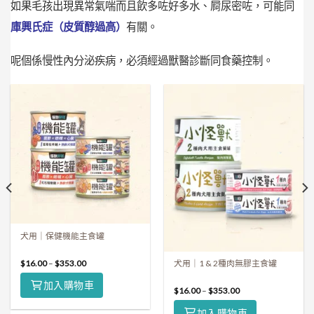
如果毛孩出現異常氣喘而且飲多咗好多水、屙尿密咗，可能同
庫興氏症（皮質醇過高）
有關。
呢個係慢性內分泌疾病，必須經過獸醫診斷同食藥控制。
犬用｜保健機能主食罐
$
16.00
–
$
353.00
犬用｜1 & 2種肉無膠主食罐
加入購物車
$
16.00
–
$
353.00
加入購物車