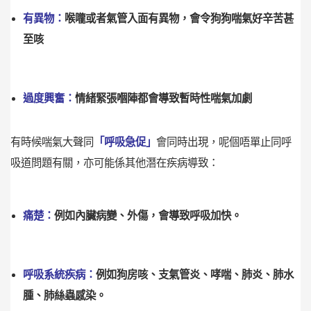
有異物：
喉嚨或者氣管入面有異物，會令狗狗喘氣好辛苦甚
至咳
過度興奮：
情緒緊張嗰陣都會導致暫時性喘氣加劇
有時候喘氣大聲同
「呼吸急促」
會同時出現，呢個唔單止同呼
吸道問題有關，亦可能係其他潛在疾病導致：
痛楚：
例如內臟病變、外傷，會導致呼吸加快。
呼吸系統疾病：
例如狗房咳、支氣管炎、哮喘、肺炎、肺水
腫、肺絲蟲感染。