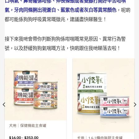
口唞氣、鼻哥窿係咁郁、伸長條頸或者雙腳打開好辛苦咁唞
氣，牙肉同條脷出現蒼白、藍紫色或者灰白等異常顏色
，呢啲
都可能係狗狗呼吸異常嘅徵兆，建議盡快睇醫生！
接下來我哋會帶你判斷狗狗係咁喘嘅常見原因、異常行為警
號，以及舒緩狗狗氣喘嘅方法，快啲跟住我哋睇落去啦！
犬用｜保健機能主食罐
$
16.00
–
$
353.00
犬用｜1 & 2種肉無膠主食罐