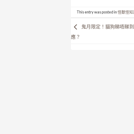
This entry was posted in
怪獸怪知
鬼月限定！貓狗睇唔睇到
應？