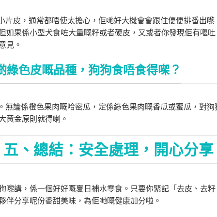
小片皮，通常都唔使太擔心，佢哋好大機會會跟住便便排番出嚟
但如果係小型犬食咗大量嘅籽或者硬皮，又或者你發現佢有嘔吐
意見。
啲綠色皮嘅品種，狗狗食唔食得㗎？
。無論係橙色果肉嘅哈密瓜，定係綠色果肉嘅香瓜或蜜瓜，對狗
大黃金原則就得喇。
五、總結：安全處理，開心分享
狗嚟講，係一個好好嘅夏日補水零食。只要你緊記「去皮、去籽
夥伴分享呢份香甜美味，為佢哋嘅健康加分啦。