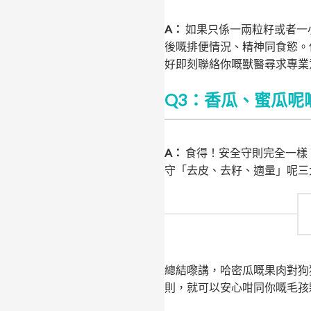
A：
如果只係一兩粒籽或者一
後嘅排便情況、精神同食慾。
好即刻聯絡你嘅獸醫尋求專業
Q3：香瓜、蜜瓜呢
A：
食得！安全守則完全一樣
守「去皮、去籽、適量」呢三
總結嚟講，哈密瓜嘅果肉對狗
則，就可以安心咁同你嘅毛孩