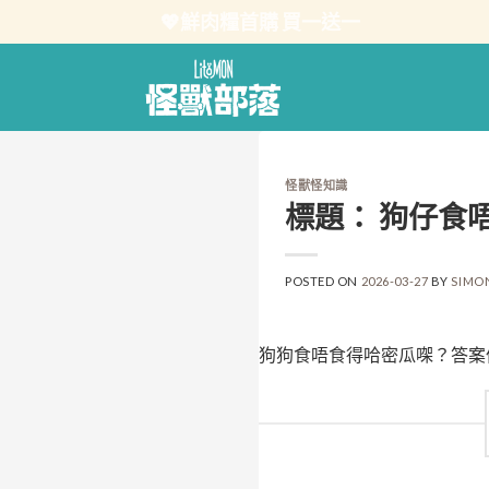
Skip
💖鮮肉糧首購 買一送一
to
content
怪獸怪知識
標題： 狗仔食
POSTED ON
2026-03-27
BY
SIMO
狗狗食唔食得哈密瓜㗎？答案