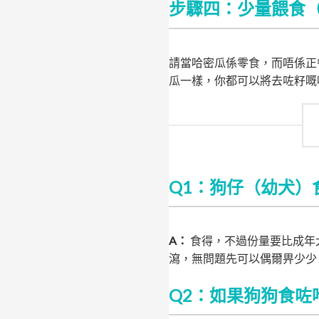
步驟四：少量餵食
請當哈密瓜係零食，而唔係正
瓜一樣，你都可以將去咗籽嘅
Q1：狗仔（幼犬）
A：
食得，不過份量要比成年
瀉，無問題先可以偶爾畀少少
Q2：如果狗狗食咗