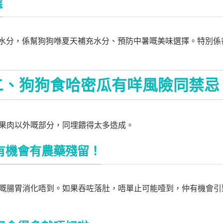
選
係水分，係幫狗狗喺夏天補充水分、預防中暑嘅美味選擇。特別
二、狗狗食哈密瓜有咩風險同禁忌
果肉以外嘅部分，同埋餵得太多造成。
仲有機會有農藥殘留！
嘅腸胃消化唔到。如果吞咗落肚，唔單止可能噎到，仲有機會引