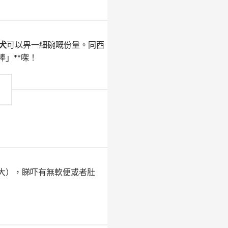
犬
可以畀一細碗嘅份量。同西
」**㗎！
大），睇吓有無軟便或者肚