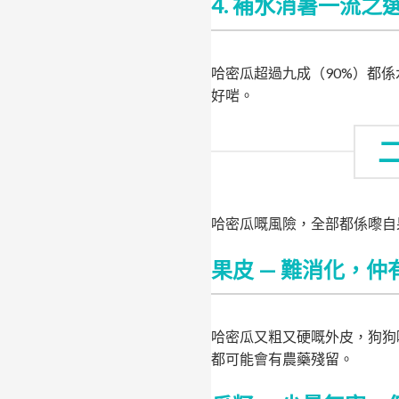
4. 補水消暑一流之
哈密瓜超過九成（90%）都
好啱。
哈密瓜嘅風險，全部都係嚟自
果皮 — 難消化，
哈密瓜又粗又硬嘅外皮，狗狗
都可能會有農藥殘留。