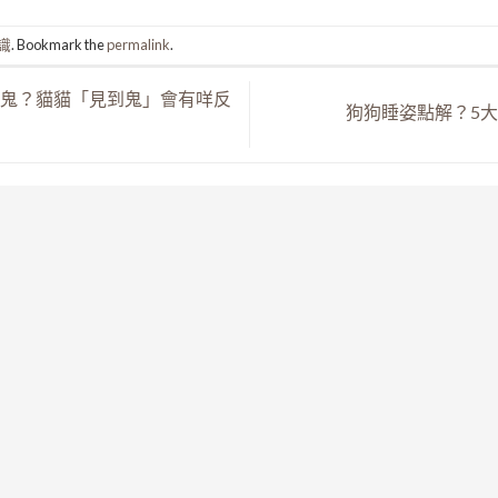
識
. Bookmark the
permalink
.
鬼？貓貓「見到鬼」會有咩反
狗狗睡姿點解？5