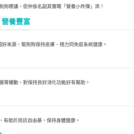
狗狗嚟講，佢仲係名副其實嘅「營養小炸彈」添！
，營養豐富
嘅超好來源，幫狗狗保持皮膚、視力同免疫系統健康。
腸胃蠕動，對保持良好消化功能好有幫助。
劑，有助於抵抗自由基，保持身體健康。