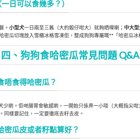
（一日可以食幾多？）
餐。
小型犬
一日兩至三舊（大約骰仔咁大）就夠晒㗎喇；
中大型
哈密瓜切塊放入雪櫃冰格雪凍佢，整成狗狗專屬嘅**「哈密瓜冰棒
四、狗狗食哈密瓜常見問題 Q&A
食唔食得哈密瓜？
犬少啲。佢哋腸胃會敏感啲，一開始只係畀一小啖（大概指尖咁
。同樣要記住，一定要徹底去籽去皮。
哈密瓜皮或者籽點算好？