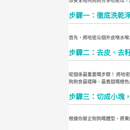
想安全咁同狗狗分享哈密瓜？
步驟一：徹底洗乾
首先，將哈密瓜個外皮喺水喉
步驟二：去皮、去
呢個係最重要嘅步驟！ 將哈
狗狗食最穩陣、最香甜嘅橙色
步驟三：切成小塊
根據你屋企狗狗嘅體型，將果