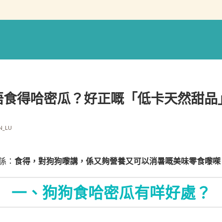
唔食得哈密瓜？好正嘅「低卡天然甜品
N_LU
係：
食得，對狗狗嚟講，係又夠營養又可以消暑嘅美味零食嚟㗎
一、狗狗食哈密瓜有咩好處？