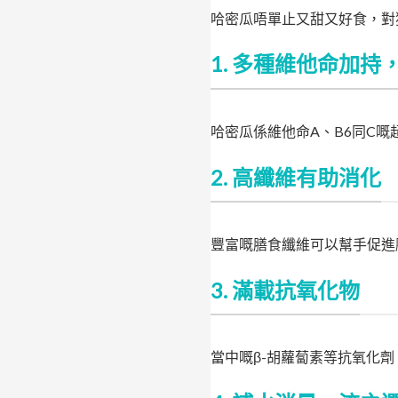
哈密瓜唔單止又甜又好食，對
1. 多種維他命加持
哈密瓜係維他命A、B6同C
2. 高纖維有助消化
豐富嘅膳食纖維可以幫手促進
3. 滿載抗氧化物
當中嘅β-胡蘿蔔素等抗氧化