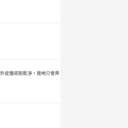
嘅外皮徹底削乾淨。我哋只會畀