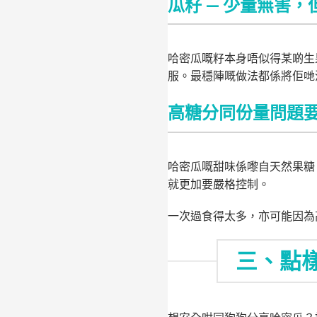
瓜籽 — 少量無害
哈密瓜嘅籽本身唔似得某啲生
服。最穩陣嘅做法都係將佢哋
高糖分同份量問題
哈密瓜嘅甜味係嚟自天然果糖
就更加要嚴格控制。
一次過食得太多，亦可能因為
三、點