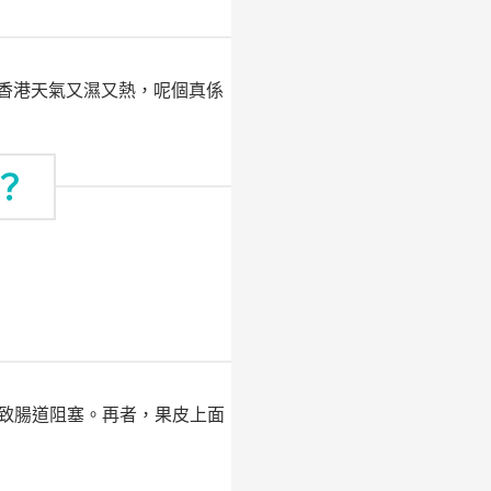
係香港天氣又濕又熱，呢個真係
？
致腸道阻塞。再者，果皮上面