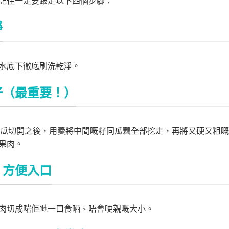
記住一定要跟足以下四個步驟：
淨
水底下徹底刷洗乾淨。
籽（最重要！）
密瓜切開之後，用羹將中間嘅籽同瓜瓤全部挖走，再將又硬又粗
果肉。
，方便入口
肉切成啱佢哋一口食晒、唔會哽親嘅大小。