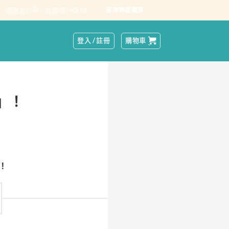
跟朋友分享，立即領 HK$13
港澳快速購買
登入 / 註冊
購物車
」！
！