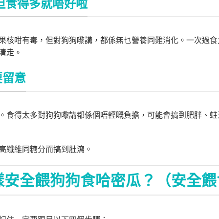
，但食得多就唔好啦
果核咁有毒，但對狗狗嚟講，都係無乜營養同難消化。一次過食
清走。
要留意
。食得太多對狗狗嚟講都係個唔輕嘅負擔，可能會搞到肥胖、蛀
高纖維同糖分而搞到肚瀉。
樣安全餵狗狗食哈密瓜？（安全餵食