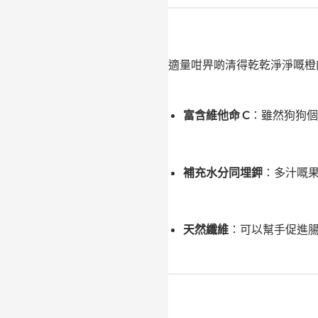
適量咁畀啲清得乾乾淨淨嘅橙
富含維他命 C
：雖然狗狗個
補充水分同埋鉀
：多汁嘅
天然纖維
：可以幫手促進