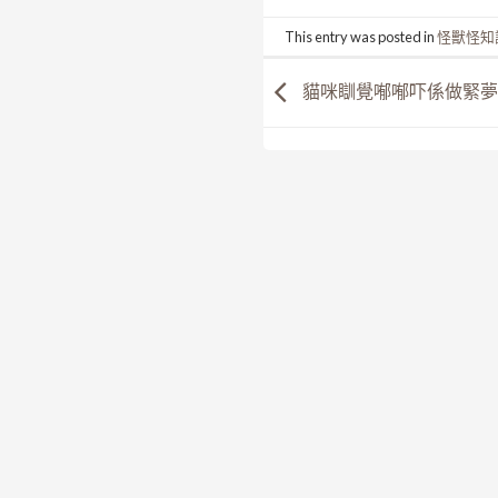
This entry was posted in
怪獸怪知
貓咪瞓覺喐喐吓係做緊夢