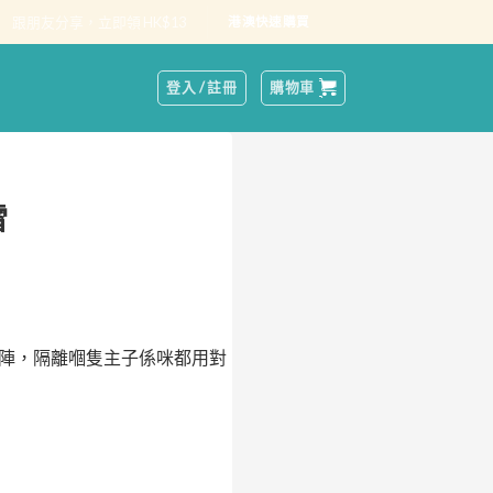
跟朋友分享，立即領 HK$13
港澳快速購買
登入 / 註冊
購物車
雷
嗰陣，隔離嗰隻主子係咪都用對