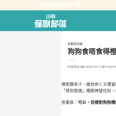
Skip
💖鮮肉糧首購 買一送一
to
content
怪獸怪知識
狗狗食唔食得橙
POSTED ON
2026-03-11
BY
SIMO
橙呢類多汁、維他命 C 又
「恨到發燒」嘅眼神望住你，
答案係：
可以，但橙對狗狗嚟