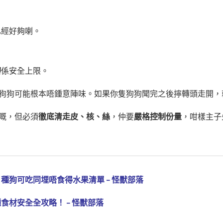
已經好夠喇。
瓣
係安全上限。
狗狗可能根本唔鍾意陣味。如果你隻狗狗聞完之後擰轉頭走開，
嘅，但必須
徹底清走皮、核、絲
，仲要
嚴格控制份量
，咁樣主子
 種狗可吃同埋唔食得水果清單 – 怪獸部落
食材安全全攻略！ – 怪獸部落