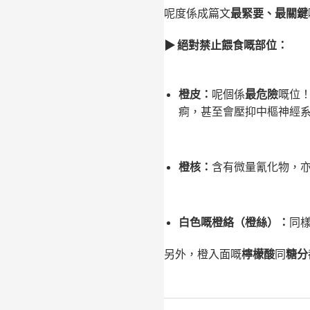
呢度係成篇文
最緊要、最關鍵
▶︎ 絕對禁止餵食嘅部位：
橙皮：
呢個係
最危險
嘅位
痾，甚至會壓抑中樞神經
橙核：
含有微量氰化物，
白色嘅橙絡（橙絲）：
同
另外，橙入面嘅
檸檬酸
同
糖分