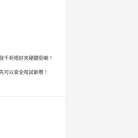
就千祈唔好夾硬餵佢喇！
先可以安全咁試新嘢！