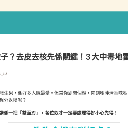
子？去皮去核先係關鍵！3 大中毒地
N_LU
豐富嘅生果，係好多人嘅最愛。但當你剝開個橙，聞到嗰陣清香味
想分返啖呢？
講係一把「雙面刃」，各位奴才一定要處理得好小心先得！