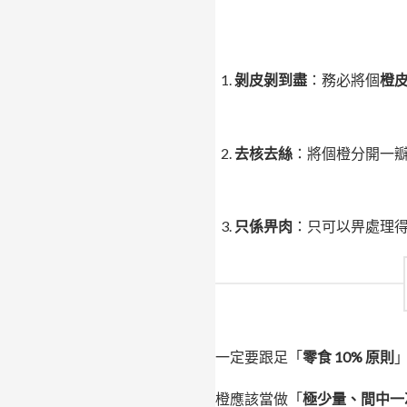
剝皮剝到盡
：務必將個
橙
去核去絲
：將個橙分開一
只係畀肉
：只可以畀處理
一定要跟足「
零食 10% 原則
橙應該當做「
極少量、間中一