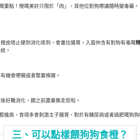
嘅重點！橙嘅美好只限於「肉」，其他位對狗嚟講隨時變毒藥。
！橙皮唔止硬到消化唔到，會塞住腸胃，入面仲含有對狗有毒嘅
系統。
亦有機會哽親或者整塞條腸。
樣係好難消化，餵之前盡量撕走佢啦。
都幾高，食得多會刺激主子腸胃，對於有糖尿病或者過肥嘅狗狗
三、可以點樣餵狗狗食橙？