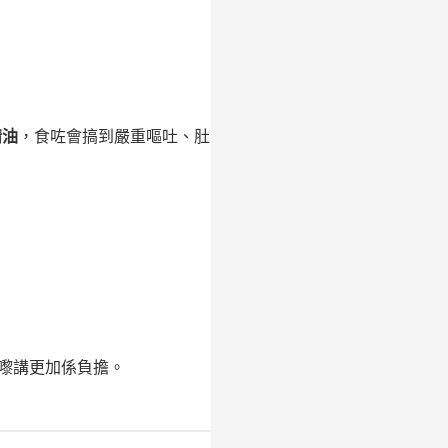
精油
，食咗會搞到嚴重嘔吐、肚
嚟講更加係負擔。