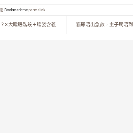
識
. Bookmark the
permalink
.
？3 大睡眠階段＋睡姿含義
貓尿唔出急救，主子屙唔