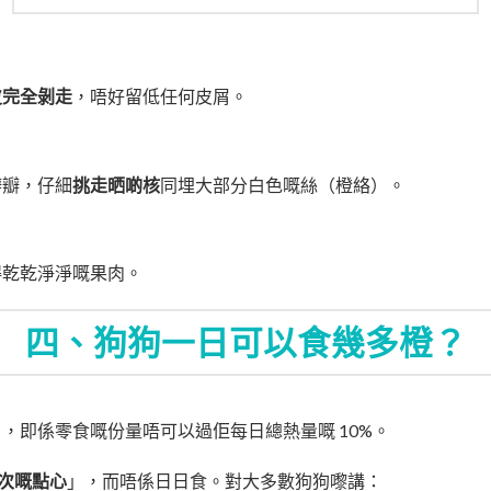
皮完全剝走
，唔好留低任何皮屑。
瓣瓣，仔細
挑走晒啲核
同埋大部分白色嘅絲（橙絡）。
得乾乾淨淨嘅果肉。
四、狗狗一日可以食幾多橙？
」，即係零食嘅份量唔可以過佢每日總熱量嘅 10%。
次嘅點心
」，而唔係日日食。對大多數狗狗嚟講：