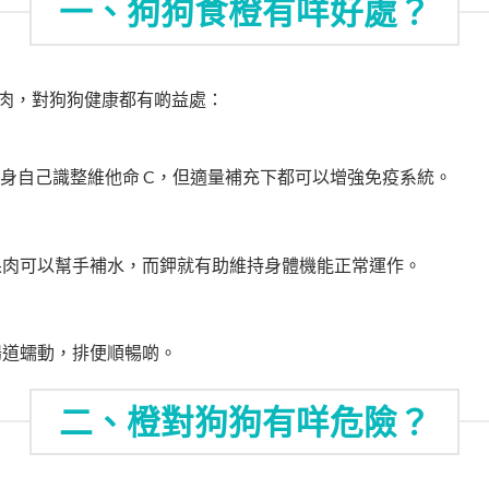
一、狗狗食橙有咩好處？
肉，對狗狗健康都有啲益處：
身自己識整維他命 C，但適量補充下都可以增強免疫系統。
果肉可以幫手補水，而鉀就有助維持身體機能正常運作。
腸道蠕動，排便順暢啲。
二、橙對狗狗有咩危險？