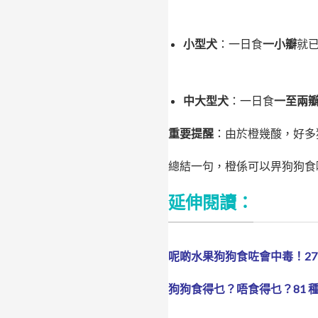
小型犬
：一日食
一小瓣
就
中大型犬
：一日食
一至兩
重要提醒
：由於橙幾酸，好多
總結一句，橙係可以畀狗狗食
延伸閱讀：
呢啲水果狗狗食咗會中毒！27
狗狗食得乜？唔食得乜？81 種