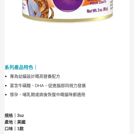
系列產品特色｜
專為幼貓設計嘅高營養配方
富含牛磺酸、DHA，促進腦部同視力發展
懷孕、哺乳期或病後恢復中嘅貓咪都適用
規格｜3oz
產地｜美國
口味｜1款