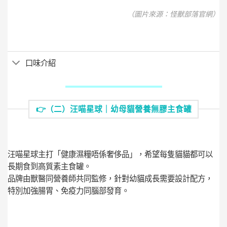
（圖片來源：怪獸部落官網）
口味介紹
👉（二）汪喵星球｜幼母貓營養無膠主食罐
汪喵星球主打「健康濕糧唔係奢侈品」，希望每隻貓貓都可以
長期食到高質素主食罐。
品牌由獸醫同營養師共同監修，針對幼貓成長需要設計配方，
特別加強腸胃、免疫力同腦部發育。