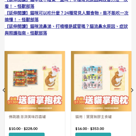
看！ – 怪獸部落
【延伸閱讀】
貓咪可以吃什麼？24種常見人類食物，能不能吃一次
搞懂！ – 怪獸部落
【延伸閱讀】
貓咪流鼻涕、打噴嚏是感冒嗎？貓流鼻水原因、症狀
與照護指南 – 怪獸部落
佛跳牆 澎湃美味四喜罐
貓用｜寶寶無膠主食罐
$
10.00
–
$
228.00
$
16.00
–
$
353.00