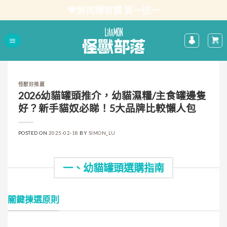
Skip
💖鮮肉糧首購 買一送一
to
content
怪獸好推薦
2026幼貓罐頭推介，幼貓濕糧/主食罐邊隻
好？新手貓奴必睇！5大品牌比較懶人包
POSTED ON
2025-02-18
BY
SIMON_LU
一、幼貓罐頭選購指南
關鍵揀選原則