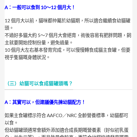
A：一般可以食到 10～12 個月大！
12 個月大以前，貓咪都仲屬於幼貓期，所以適合繼續食幼貓罐
頭。
不過好多貓大約 5～7 個月大會絕育，術後容易有肥胖問題，飼
主就要開始控制份量，避免過量。
10 個月大左右基本發育完成，可以慢慢轉食成貓主食罐，但要
視乎隻貓嘅身體狀況。
（三）幼貓可以食成貓罐頭嗎？
A：其實可以，但建議優先揀幼貓配方！
如果主食罐標示符合 AAFCO／NRC 全齡營養標準，幼貓都可
以食。
但幼貓罐頭通常會額外添加適合成長期嘅營養素（好似初乳蛋