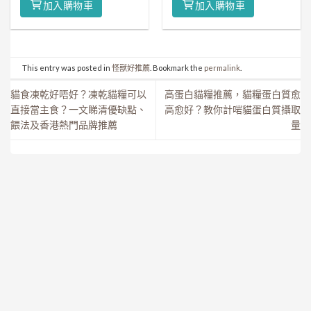
加入購物車
加入購物車
This entry was posted in
怪獸好推薦
. Bookmark the
permalink
.
貓食凍乾好唔好？凍乾貓糧可以
高蛋白貓糧推薦，貓糧蛋白質愈
直接當主食？一文睇清優缺點、
高愈好？教你計啱貓蛋白質攝取
餵法及香港熱門品牌推薦
量