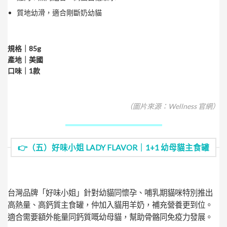
質地幼滑，適合剛斷奶幼貓
規格｜85g
產地｜美國
口味｜1款
（圖片來源：Wellness 官網）
👉（五）好味小姐 LADY FLAVOR｜1+1 幼母貓主食罐
台灣品牌「好味小姐」針對幼貓同懷孕、哺乳期貓咪特別推出
高熱量、高鈣質主食罐，仲加入貓用羊奶，補充營養更到位。
適合需要額外能量同鈣質嘅幼母貓，幫助骨骼同免疫力發展。