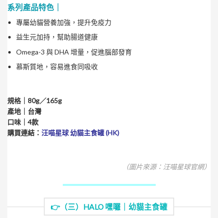
系列產品特色｜
專屬幼貓營養加強，提升免疫力
益生元加持，幫助腸道健康
Omega-3 與 DHA 增量，促進腦部發育
慕斯質地，容易進食同吸收
規格｜80g／165g
產地｜台灣
口味｜4款
購買連結：
汪喵星球 幼貓主食罐 (HK)
（圖片來源：汪喵星球官網）
👉（三）HALO 嘿囉｜幼貓主食罐