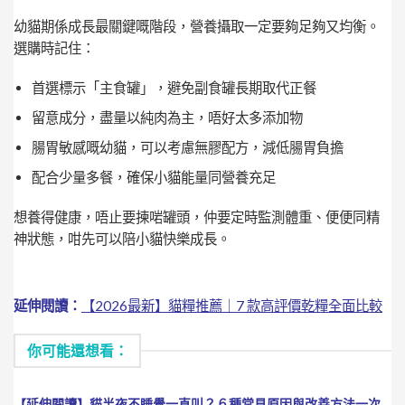
幼貓期係成長最關鍵嘅階段，營養攝取一定要夠足夠又均衡。
選購時記住：
首選標示「主食罐」，避免副食罐長期取代正餐
留意成分，盡量以純肉為主，唔好太多添加物
腸胃敏感嘅幼貓，可以考慮無膠配方，減低腸胃負擔
配合少量多餐，確保小貓能量同營養充足
想養得健康，唔止要揀啱罐頭，仲要定時監測體重、便便同精
神狀態，咁先可以陪小貓快樂成長。
延伸閱讀：
【2026最新】貓糧推薦｜7 款高評價乾糧全面比較
你可能還想看：
【延伸閱讀】
貓半夜不睡覺一直叫？６種常見原因與改善方法一次