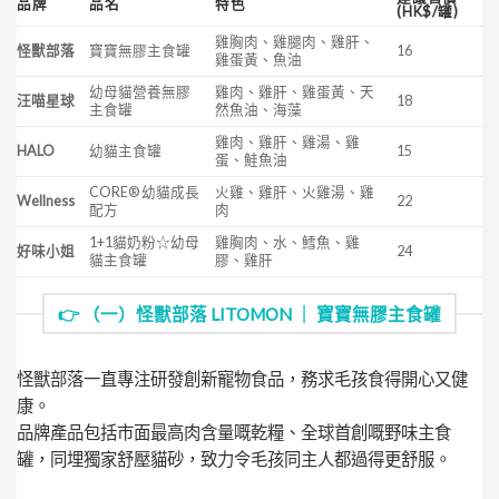
品牌
品名
特色
(HK$/罐)
雞胸肉、雞腿肉、雞肝、
怪獸部落
寶寶無膠主食罐
16
雞蛋黃、魚油
幼母貓營養無膠
雞肉、雞肝、雞蛋黃、天
汪喵星球
18
主食罐
然魚油、海藻
雞肉、雞肝、雞湯、雞
HALO
幼貓主食罐
15
蛋、鮭魚油
CORE® 幼貓成長
火雞、雞肝、火雞湯、雞
Wellness
22
配方
肉
1+1貓奶粉☆幼母
雞胸肉、水、鱈魚、雞
好味小姐
24
貓主食罐
膠、雞肝
👉 （一）怪獸部落 LITOMON ｜ 寶寶無膠主食罐
怪獸部落一直專注研發創新寵物食品，務求毛孩食得開心又健
康。
品牌產品包括市面最高肉含量嘅乾糧、全球首創嘅野味主食
罐，同埋獨家舒壓貓砂，致力令毛孩同主人都過得更舒服。