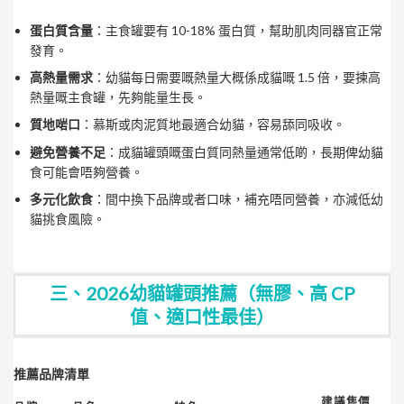
蛋白質含量
：主食罐要有 10-18% 蛋白質，幫助肌肉同器官正常
發育。
高熱量需求
：幼貓每日需要嘅熱量大概係成貓嘅 1.5 倍，要揀高
熱量嘅主食罐，先夠能量生長。
質地啱口
：慕斯或肉泥質地最適合幼貓，容易舔同吸收。
避免營養不足
：成貓罐頭嘅蛋白質同熱量通常低啲，長期俾幼貓
食可能會唔夠營養。
多元化飲食
：間中換下品牌或者口味，補充唔同營養，亦減低幼
貓挑食風險。
三、2026幼貓罐頭推薦（無膠、高 CP
值、適口性最佳）
推薦品牌清單
建議售價