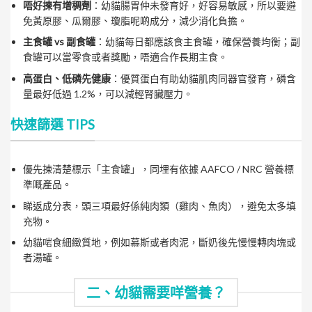
唔好揀有增稠劑
：幼貓腸胃仲未發育好，好容易敏感，所以要避
免黃原膠、瓜爾膠、瓊脂呢啲成分，減少消化負擔。
主食罐 vs 副食罐
：幼貓每日都應該食主食罐，確保營養均衡；副
食罐可以當零食或者獎勵，唔適合作長期主食。
高蛋白、低磷先健康
：優質蛋白有助幼貓肌肉同器官發育，磷含
量最好低過 1.2%，可以減輕腎臟壓力。
快速篩選 TIPS
優先揀清楚標示「主食罐」，同埋有依據 AAFCO / NRC 營養標
準嘅產品。
睇返成分表，頭三項最好係純肉類（雞肉、魚肉），避免太多填
充物。
幼貓啱食細緻質地，例如慕斯或者肉泥，斷奶後先慢慢轉肉塊或
者湯罐。
二、幼貓需要咩營養？