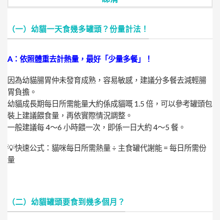
（一）幼貓一天食幾多罐頭？份量計法！
A：依照體重去計熱量，最好「少量多餐」！
因為幼貓腸胃仲未發育成熟，容易敏感，建議分多餐去減輕腸
胃負擔。
幼貓成長期每日所需能量大約係成貓嘅 1.5 倍，可以參考罐頭包
裝上建議餵食量，再依實際情況調整。
一般建議每 4～6 小時餵一次，即係一日大約 4～5 餐。
💡快速公式：貓咪每日所需熱量 ÷ 主食罐代謝能 = 每日所需份
量
（二）幼貓罐頭要食到幾多個月？