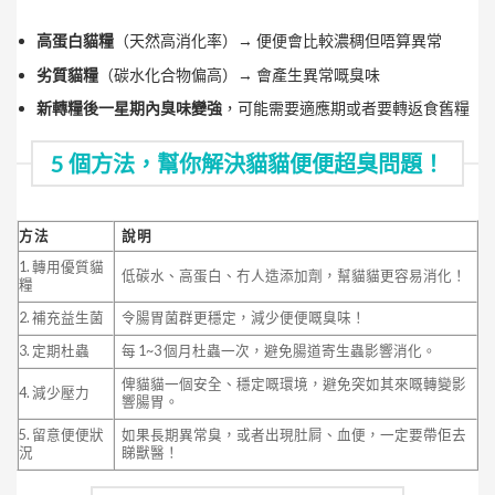
高蛋白貓糧
（天然高消化率）→ 便便會比較濃稠但唔算異常
劣質貓糧
（碳水化合物偏高）→ 會產生異常嘅臭味
新轉糧後一星期內臭味變強
，可能需要適應期或者要轉返食舊糧
5 個方法，幫你解決貓貓便便超臭問題！
方法
說明
1. 轉用優質貓
低碳水、高蛋白、冇人造添加劑，幫貓貓更容易消化！
糧
2. 補充益生菌
令腸胃菌群更穩定，減少便便嘅臭味！
3. 定期杜蟲
每 1~3 個月杜蟲一次，避免腸道寄生蟲影響消化。
俾貓貓一個安全、穩定嘅環境，避免突如其來嘅轉變影
4. 減少壓力
響腸胃。
5. 留意便便狀
如果長期異常臭，或者出現肚屙、血便，一定要帶佢去
況
睇獸醫！