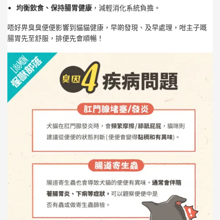
均衡飲食、保持腸胃健康
，減輕消化系統負擔。
唔好畀臭臭便便影響到貓貓健康，早啲發現、及早處理，咁主子嘅
腸胃先至舒服，排便先會順暢！