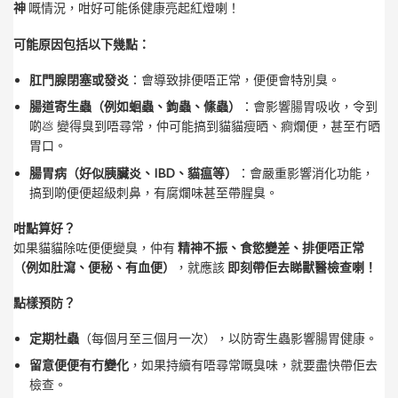
神
嘅情況，咁好可能係健康亮起紅燈喇！
可能原因包括以下幾點：
肛門腺閉塞或發炎
：會導致排便唔正常，便便會特別臭。
腸道寄生蟲（例如蛔蟲、鉤蟲、絛蟲）
：會影響腸胃吸收，令到
啲💩 變得臭到唔尋常，仲可能搞到貓貓瘦晒、痾爛便，甚至冇晒
胃口。
腸胃病（好似胰臟炎、IBD、貓瘟等）
：會嚴重影響消化功能，
搞到啲便便超級刺鼻，有腐爛味甚至帶腥臭。
咁點算好？
如果貓貓除咗便便變臭，仲有
精神不振、食慾變差、排便唔正常
（例如肚瀉、便秘、有血便）
，就應該
即刻帶佢去睇獸醫檢查喇！
點樣預防？
定期杜蟲
（每個月至三個月一次），以防寄生蟲影響腸胃健康。
留意便便有冇變化
，如果持續有唔尋常嘅臭味，就要盡快帶佢去
檢查。