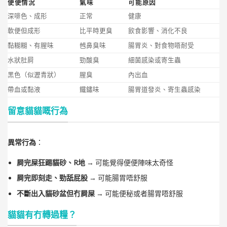
便便情況
氣味
可能原因
深啡色、成形
正常
健康
軟便但成形
比平時更臭
飲食影響、消化不良
黏糊糊、有腥味
乸鼻臭味
腸胃炎、對食物唔耐受
水狀肚屙
勁酸臭
細菌感染或寄生蟲
黑色（似瀝青狀）
腥臭
內出血
帶血或黏液
鐵鏽味
腸胃道發炎、寄生蟲感染
留意貓貓嘅行為
異常行為
：
屙完屎狂踢貓砂、R地
→ 可能覺得便便陣味太奇怪
屙完即刻走、勁舐屁股
→ 可能腸胃唔舒服
不斷出入貓砂盆但冇屙屎
→ 可能便秘或者腸胃唔舒服
貓貓有冇轉過糧？