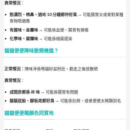
異常情況
：
勁濃烈、乸鼻，過咗 10 分鐘都仲好臭
→ 可能腸胃炎或者對某種
食物唔適應
有腥味、金屬味
→ 可能係血便，腸胃有損傷
化學味、腐爛味
→ 可能係細菌感染
貓貓便便陣味散開幾遠？
正常情況：
陣味淨係喺貓砂盆附近，剷走之後就散晒
異常情況
：
成間房都係 💩 味
→ 可能係腸胃有問題
貓貓屁股、腳板底都好臭
→ 可能係肚屙，或者便便太稀黐到毛
貓貓便便嘅顏色同質地