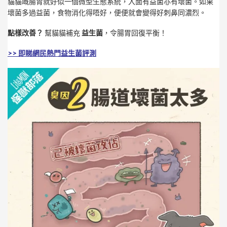
貓貓嘅腸胃就好似一個微型生態系統，入面有益菌亦有壞菌。如果
壞菌多過益菌，食物消化得唔好，便便就會變得好刺鼻同濃烈。
點樣改善？
幫貓貓補充
益生菌
，令腸胃回復平衡！
>> 即睇網民熱門益生菌評測