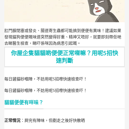
肛門腺閉塞或發炎、
腸道寄生蟲都可能搞到便便有異味！建議如果
發現貓狗便便嘅味道突然變得好重、精神又唔好，就要即刻帶佢哋
去睇醫生檢查，睇吓係咪因為病患引起嘅。
你屋企隻貓貓啲便便正常㗎嘛？用呢5招快
速判斷
每日鏟貓砂嗰陣，不妨用呢5招嚟快速檢查吓！
每日鏟貓砂嗰陣，不妨用呢5招嚟快速檢查吓！
貓貓便便有咩味？
正常情況
：屙完有陣味，但剷走之後好快散晒