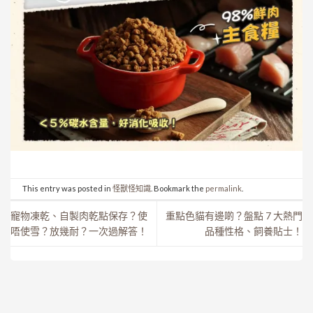
This entry was posted in
怪獸怪知識
. Bookmark the
permalink
.
寵物凍乾、自製肉乾點保存？使
重點色貓有邊啲？盤點 7 大熱門
唔使雪？放幾耐？一次過解答！
品種性格、飼養貼士！