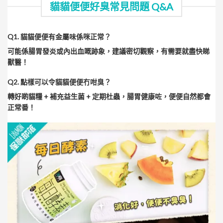
貓貓便便好臭常見問題 Q&A
Q1.
貓貓便便有金屬味係咪正常？
可能係腸胃發炎或內出血嘅跡象，建議密切觀察，有需要就盡快睇
獸醫！
Q2. 點樣可以令貓貓便便冇咁臭？
轉好啲貓糧 + 補充益生菌 + 定期杜蟲，腸胃健康咗，便便自然都會
正常番！