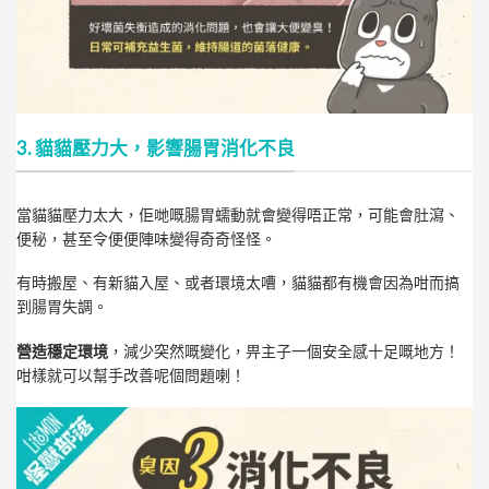
3. 貓貓壓力大，影響腸胃消化不良
當貓貓壓力太大，佢哋嘅腸胃蠕動就會變得唔正常，可能會肚瀉、
便秘，甚至令便便陣味變得奇奇怪怪。
有時搬屋、有新貓入屋、或者環境太嘈，貓貓都有機會因為咁而搞
到腸胃失調。
營造穩定環境
，減少突然嘅變化，畀主子一個安全感十足嘅地方！
咁樣就可以幫手改善呢個問題喇！