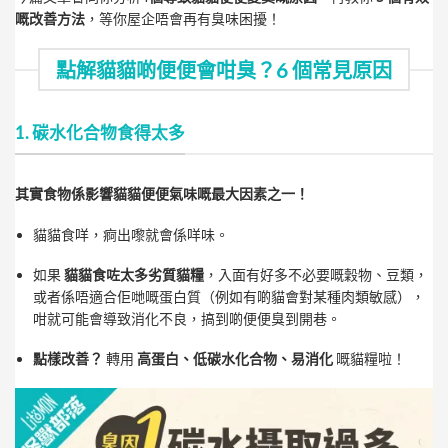
嘅改善方法
，等你屋企唔會再有臭味困擾！
點解貓貓啲便便會咁臭？6 個常見原因
1. 碳水化合物食得太多
其實食物係影響貓貓便
便氣味嘅最大因素之一！
貓貓食咩，痾出嚟就會係咩味。
如果
貓貓食咗太多劣質貓糧
，入面有好多不必要嘅穀物、豆類，
或者係唔適合佢哋嘅蛋白質（例如有啲貓會對某種肉類敏感），
咁就可能會導致消化不良，搞到啲便便臭到開巷。
點樣改善？
轉用
高蛋白、低碳水化合物、易消化
嘅貓糧啦！