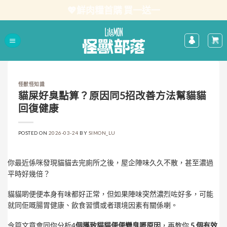
Skip
💖鮮肉糧首購 買一送一
to
content
怪獸怪知識
貓屎好臭點算？原因同5招改善方法幫貓貓
回復健康
POSTED ON
2026-03-24
BY
SIMON_LU
你最近係咪發現貓貓去完廁所之後，屋企陣味久久不散，甚至濃過
平時好幾倍？
貓貓啲便便本身有味都好正常，但如果陣味突然濃烈咗好多，可能
就同佢嘅腸胃健康、飲食習慣或者環境因素有關係喇。
今篇文章會同你分析4
個導致貓貓便便變臭嘅原因
，再教你
5 個有效