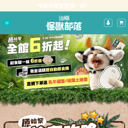
Skip
💖鮮肉糧首購 買一送一
to
content