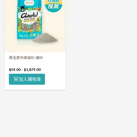
費洛蒙快樂貓砂-礦砂
$
59.00
–
$
1,879.00
加入購物車