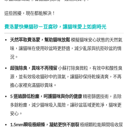
這些困擾，現在都能解決！
費洛蒙快樂貓砂－豆腐砂，讓貓咪愛上如廁時光
天然萃取費洛蒙，幫助貓咪放鬆
模擬貓咪安心狀態的天然氣
味，讓貓咪在使用砂盆時更舒適，減少亂尿與抗拒砂盆的情
況。
超強除臭，異味不再殘留
小蘇打除臭微粒，有效中和酸性臭
源，並有效吸收貓砂中的濕氣，讓貓砂保持乾燥清爽，不再
擔心家裡充滿貓砂異味。
5 道過篩低粉塵，呵護貓咪與你的健康
精密篩選技術，去除
多餘粉塵，減少貓咪吸入風險，讓砂盆區域更乾淨，貓咪更
安心。
1.5mm瞬吸極細條，凝結更快不崩裂
極細顆粒能瞬間吸收尿