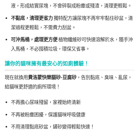
液，形成結實尿塊，不會碎裂成粉塵或殘渣，清理更輕鬆。
不黏底，清理更省力
獨特配方讓尿塊不再牢牢黏住砂盆，清
潔過程更輕鬆，不需費力刮盆。
可沖馬桶，處理更方便
植物纖維砂可快速溶解於水，隨手沖
入馬桶，不必囤積垃圾，環保又省事。
讓你的貓咪擁有最安心的如廁體驗！
現在就換用
費洛蒙快樂貓砂-豆腐砂
，告別黏底、臭味、亂尿，
給貓咪更舒適的廁所環境！
不再擔心尿味殘留，家裡始終清新
不再被粉塵困擾，保護貓咪呼吸健康
不用清理黏底砂盆，鏟砂變得輕鬆快速！