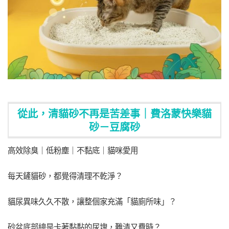
從此，清貓砂不再是苦差事｜費洛蒙快樂貓
砂－豆腐砂
高效除臭｜低粉塵｜不黏底｜貓咪愛用
每天鏟貓砂，都覺得清理不乾淨？
貓尿異味久久不散，讓整個家充滿「貓廁所味」？
砂盆底部總是卡著黏黏的尿塊，難清又費時？