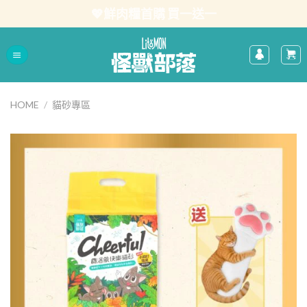
Skip
💖鮮肉糧首購 買一送一
to
content
HOME
/
貓砂專區