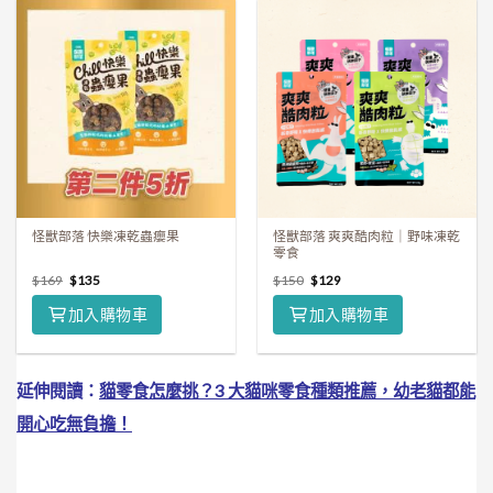
怪獸部落 快樂凍乾蟲癭果
怪獸部落 爽爽酷肉粒｜野味凍乾
零食
$
169
$
135
$
150
$
129
加入購物車
加入購物車
延伸閱讀：
貓零食怎麼挑？3 大貓咪零食種類推薦，幼老貓都能
開心吃無負擔！