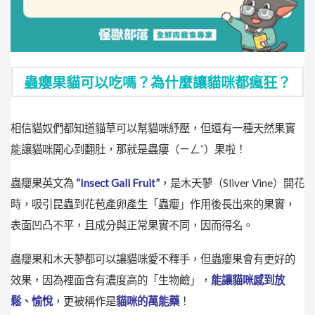
蟲癭果貓可以吃嗎？為什麼讓貓咪都瘋狂？
相信貓奴們都知道貓草可以幫貓咪紓壓，但還有一種天然果實
能讓貓咪開心到翻肚，那就是蟲癭（ㄧㄥˇ）果啦！
蟲癭果英文為
“
Insect Gall Fruit”
，
是木天蓼（Sliver Vine）開花
時，吸引昆蟲到花苞產卵產生「蟲癭」作用後長出來的果實，
表面凹凸不平，且成分與正常果實不同，因而得名。
蟲癭果和木天蓼都可以讓貓咪愛不釋手，但蟲癭果會有更好的
效果，因為裡面含有濃度高的「生物鹼」，
能讓貓咪感到放
鬆、愉悅
，更被稱作是
貓咪的萬能藥
！