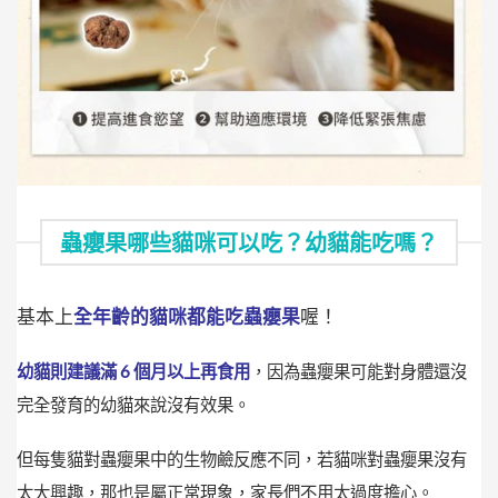
蟲癭果哪些貓咪可以吃？幼貓能吃嗎？
基本上
全年齡的貓咪都能吃蟲癭果
喔！
幼貓則建議滿 6 個月以上再食用
，因為蟲癭果可能對身體還沒
完全發育的幼貓來說沒有效果。
但每隻貓對蟲癭果中的生物鹼反應不同，若貓咪對蟲癭果沒有
太大興趣，那也是屬正常現象，家長們不用太過度擔心。