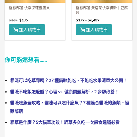
怪獸部落 快樂凍乾蟲癭果
怪獸部落 費洛蒙快樂貓砂｜豆腐
砂
$
169
$
135
$
179
–
$
6,439
加入購物車
加入購物車
你可能還想看......
貓咪可以吃草莓嗎？27 種貓咪能吃、不能吃水果清單大公開！
貓咪不吃飯怎麼辦？心理 vs. 健康問題解析，2 步驟改善！
貓咪吃魚全攻略，貓咪可以吃什麼魚？7 種適合貓咪的魚類 – 怪
獸部落
貓草是什麼？5大貓草功效！貓草多久吃一次餵食建議必看