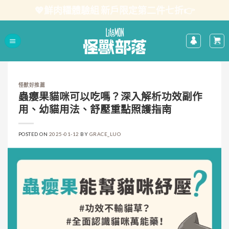
Skip
💖鮮肉糧體驗組 新戶限定第二件七折👉
to
content
怪獸好推薦
蟲癭果貓咪可以吃嗎？深入解析功效副作
用、幼貓用法、舒壓重點照護指南
POSTED ON
2025-01-12
BY
GRACE_LUO