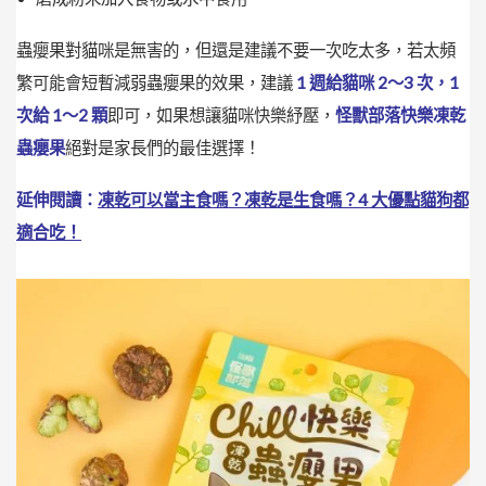
蟲癭果對貓咪是無害的，但還是建議不要一次吃太多，若太頻
繁可能會短暫減弱蟲癭果的效果，建議
1 週給貓咪 2～3 次，1
次給 1～2 顆
即可，如果想讓貓咪快樂紓壓，
怪獸部落快樂凍乾
蟲癭果
絕對是家長們的最佳選擇！
延伸閱讀：
凍乾可以當主食嗎？凍乾是生食嗎？4 大優點貓狗都
適合吃！