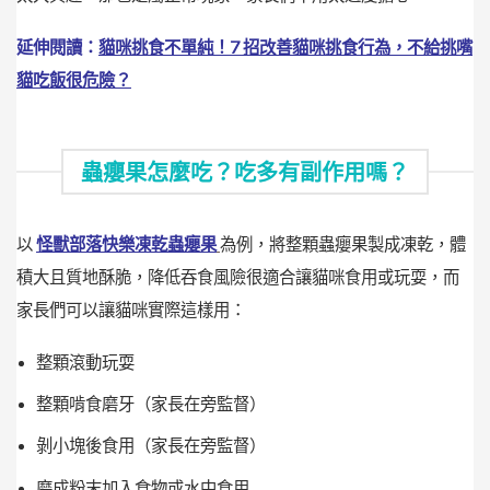
延伸閱讀：
貓咪挑食不單純！7 招改善貓咪挑食行為，不給挑嘴
貓吃飯很危險？
蟲癭果怎麼吃？吃多有副作用嗎？
以
怪獸部落快樂凍乾蟲癭果
為例，將整顆蟲癭果製成凍乾，體
積大且質地酥脆，降低吞食風險很適合讓貓咪食用或玩耍，而
家長們可以讓貓咪實際這樣用：
整顆滾動玩耍
整顆啃食磨牙（家長在旁監督）
剝小塊後食用（家長在旁監督）
磨成粉末加入食物或水中食用