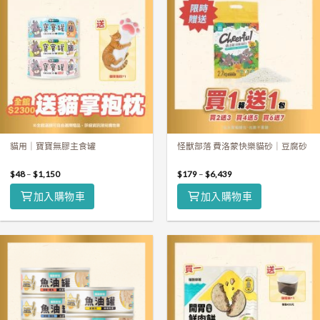
貓用｜寶寶無膠主食罐
怪獸部落 費洛蒙快樂貓砂｜豆腐砂
$
48
–
$
1,150
$
179
–
$
6,439
加入購物車
加入購物車