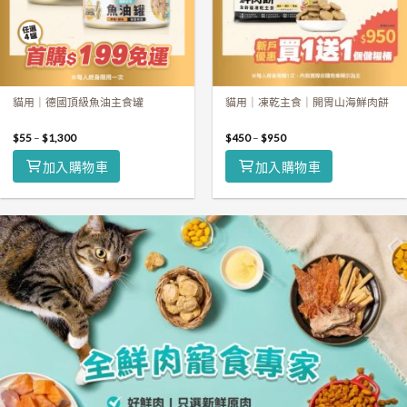
貓用｜德國頂級魚油主食罐
貓用｜凍乾主食｜開胃山海鮮肉餅
$
55
–
$
1,300
$
450
–
$
950
加入購物車
加入購物車