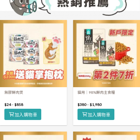
無膠鮮肉煲
貓用｜98%鮮肉主食糧
$
24
–
$
858
$
380
–
$
1,980
加入購物車
加入購物車