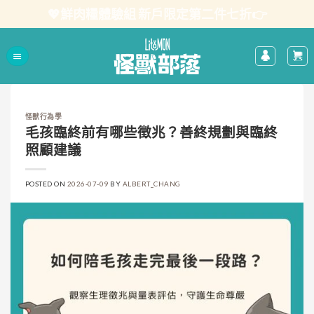
Skip
💖鮮肉糧體驗組 新戶限定第二件七折👉
to
content
怪獸行為學
毛孩臨終前有哪些徵兆？善終規劃與臨終
照顧建議
POSTED ON
2026-07-09
BY
ALBERT_CHANG