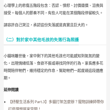
心理學上的悲傷五階段包含：否認、憤怒、討價還價、沮喪與
接受。每個人的節奏不同，有些人可能在某個階段停留較久。
請容許自己哭泣，承認這份失落感是真實且巨大的。
（二）對於家中其他毛孩的失落行為照護
小貓咪離世後，家中剩下的其他毛孩也可能感知到氣氛的變
化，出現情緒低落、食欲不振或尋找同伴的行為。家長應多花
時間陪伴牠們，維持穩定的作息，幫助牠們一起度過這段適應
期。
延伸閱讀
【紓壓生活系列 Part.3】多貓打架怎麼辦？寵物訓練師帶你
打造理想居家空間！