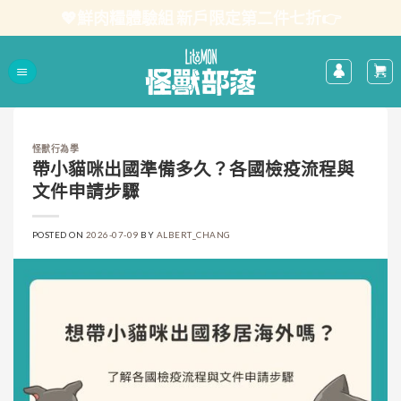
Skip
💖鮮肉糧體驗組 新戶限定第二件七折👉
to
content
怪獸行為學
帶小貓咪出國準備多久？各國檢疫流程與
文件申請步驟
POSTED ON
2026-07-09
BY
ALBERT_CHANG