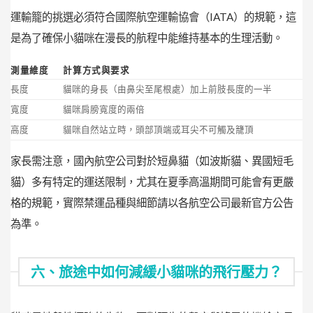
運輸籠的挑選必須符合國際航空運輸協會（IATA）的規範，這
是為了確保小貓咪在漫長的航程中能維持基本的生理活動。
測量維度
計算方式與要求
長度
貓咪的身長（由鼻尖至尾根處）加上前肢長度的一半
寬度
貓咪肩膀寬度的兩倍
高度
貓咪自然站立時，頭部頂端或耳尖不可觸及籠頂
家長需注意，國內航空公司對於短鼻貓（如波斯貓、異國短毛
貓）多有特定的運送限制，尤其在夏季高溫期間可能會有更嚴
格的規範，實際禁運品種與細節請以各航空公司最新官方公告
為準。
六、旅途中如何減緩小貓咪的飛行壓力？