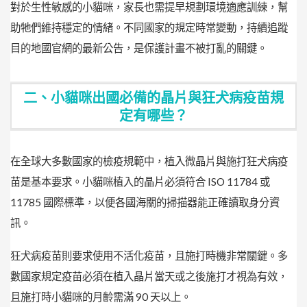
對於生性敏感的小貓咪，家長也需提早規劃環境適應訓練，幫
助牠們維持穩定的情緒。不同國家的規定時常變動，持續追蹤
目的地國官網的最新公告，是保護計畫不被打亂的關鍵。
二、小貓咪出國必備的晶片與狂犬病疫苗規
定有哪些？
在全球大多數國家的檢疫規範中，植入微晶片與施打狂犬病疫
苗是基本要求。小貓咪植入的晶片必須符合 ISO 11784 或
11785 國際標準，以便各國海關的掃描器能正確讀取身分資
訊。
狂犬病疫苗則要求使用不活化疫苗，且施打時機非常關鍵。多
數國家規定疫苗必須在植入晶片當天或之後施打才視為有效，
且施打時小貓咪的月齡需滿 90 天以上。