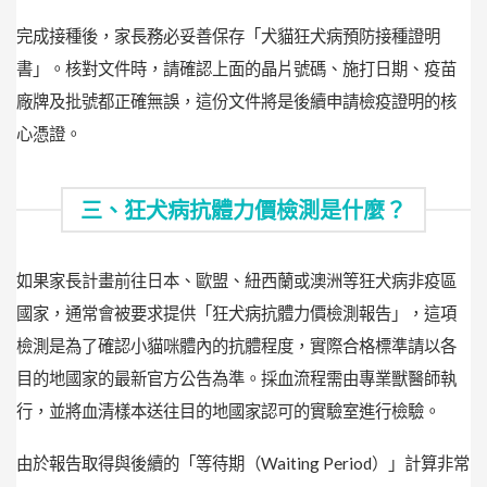
完成接種後，家長務必妥善保存「犬貓狂犬病預防接種證明
書」。核對文件時，請確認上面的晶片號碼、施打日期、疫苗
廠牌及批號都正確無誤，這份文件將是後續申請檢疫證明的核
心憑證。
三、狂犬病抗體力價檢測是什麼？
如果家長計畫前往日本、歐盟、紐西蘭或澳洲等狂犬病非疫區
國家，通常會被要求提供「狂犬病抗體力價檢測報告」，這項
檢測是為了確認小貓咪體內的抗體程度，實際合格標準請以各
目的地國家的最新官方公告為準。採血流程需由專業獸醫師執
行，並將血清樣本送往目的地國家認可的實驗室進行檢驗。
由於報告取得與後續的「等待期（Waiting Period）」計算非常