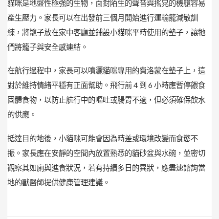
貓咪是地盤性極強的生物，面對陌生的聲音與搖晃的機艙容易
產生壓力。家長可以在出發前三個月開始進行運輸籠減敏訓
練，將籠子放在家中客廳並鋪設小貓咪平時使用的墊子，讓牠
們將籠子與安全感連結。
在航行過程中，家長可以噴灑貓咪專用的費洛蒙在墊子上，這
對於維持情緒平穩有正面幫助。飛行前 4 到 6 小時應暫停餵食
固體食物，以防止航行中的嘔吐或腸胃不適，但必須確保飲水
的供應。
抵達目的地後，小貓咪可能會因為時差或環境改變而食慾不
振。家長應在安靜的空間內放置熟悉的貓砂盆與水碗，並密切
觀察其如廁與進食狀況，若有持續多日的異狀，應盡速諮詢當
地的獸醫師提供健康管理建議。