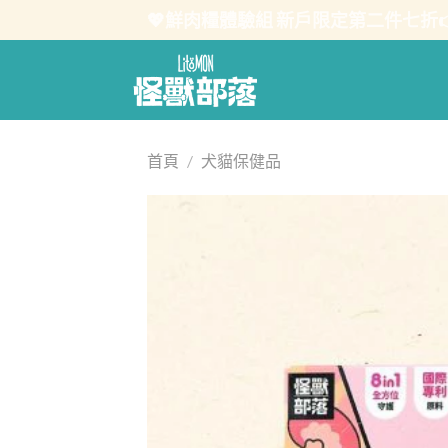
Skip
💖鮮肉糧體驗組 新戶限定第二件七折
to
content
首頁
/
犬貓保健品