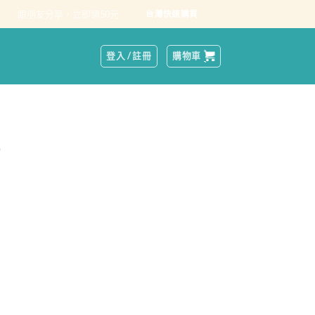
跟朋友分享，立即領50元
台灣快速購買
登入 / 註冊
購物車