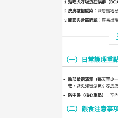
短吻犬呼吸道症候群（BOA
皮膚皺褶感染
：深層皺褶
關節與骨骼問題
：容易出現
（一）日常護理重
臉部皺褶清潔（每天至少
乾
，避免殘留濕氣引發皮
防中暑（核心重點）
：室內
（二）餵食注意事