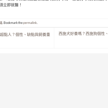
須立即就醫！
識
. Bookmark the
permalink
.
西施犬好養嗎？西施狗個性
超黏人？個性、缺點與飼養重