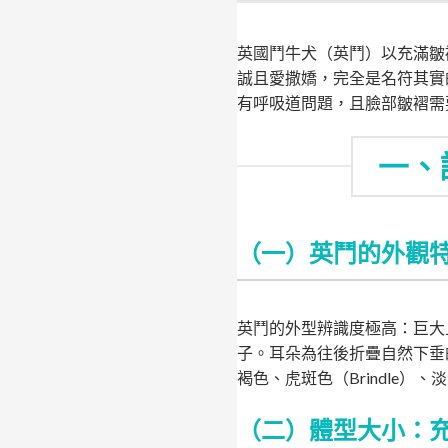
英國鬥牛犬（英鬥）以充滿皺
誠且愛撒嬌，完全是名符其實
有呼吸道問題，且臉部皺褶需
一、
（一）英鬥的外觀
英鬥的外型辨識度極高：巨大
子。耳朵為往後折疊自然下垂
褐色、虎斑色（Brindle）
（二）體型大小：