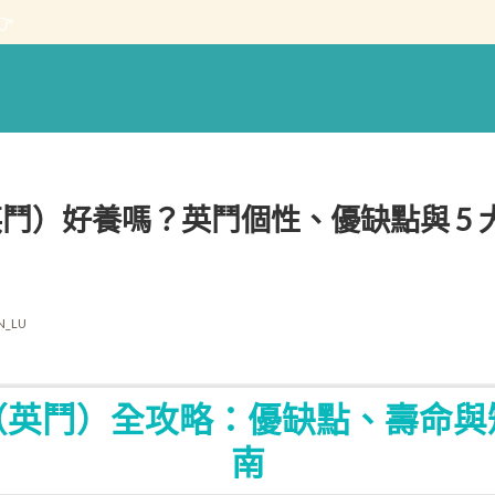

鬥）好養嗎？英鬥個性、優缺點與 5 
N_LU
（英鬥）全攻略：優缺點、壽命與
南