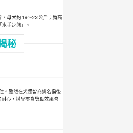
，母犬約 18～23 公斤；肩高
「水手步態」。
揭秘
住。雖然在犬類智商排名偏後
的耐心，搭配零食獎勵效果會