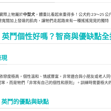
實際上牠屬於
中型犬
，體重比看起來重得多！公犬約 23～25 公斤
、肩膀寬闊加上發達的肌肉，讓牠們走起路來有一種搖搖晃晃的獨特
、英鬥個性好嗎？智商與優缺點全
表現
依戀度極高，個性溫和、情感豐富，非常適合與小朋友或老人同
表英鬥笨，而是牠們「非常有自己的個性和原則」。訓練時需要極大
：英鬥的優點與缺點