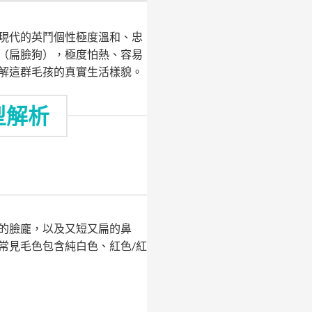
現代的英鬥個性極度溫和、忠
（扁臉狗），極度怕熱、容易
解這群毛孩的真實生活樣貌。
型解析
的臉龐，以及又短又扁的鼻
常見毛色包含純白色、紅色/紅