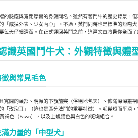
褶的臉龐與寬闊厚實的身軀聞名。雖然有著鬥牛的歷史背景，但
的「威猛外表、少女內心」。不過，英鬥同時也是標準的短吻犬
要每天仔細清潔。在正式迎回英鬥之前，這篇文章將帶你全面了
認識英國鬥牛犬：外觀特徵與體
特徵與常見毛色
且寬闊的頭部、明顯的下顎前突（俗稱地包天）、佈滿深深皺褶
的「玫瑰耳」（這也是區分法鬥的重要特徵）。毛髮短而平滑，
、淡黃褐色（Fawn），以及上述顏色與白色的斑塊組合。
充滿力量的「中型犬」