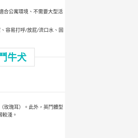
和適合公寓環境、不需要大型活
、容易打呼/放屁/流口水、固
鬥牛犬
（玫瑰耳）。此外，英鬥體型
褶較淺。