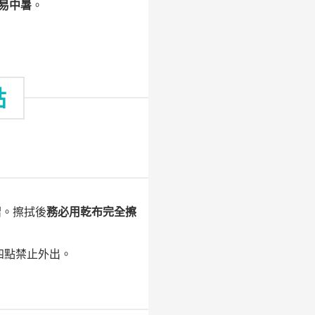
易中暑
。
點
褶。擦拭後
務必用乾布完全擦
四點禁止外出。