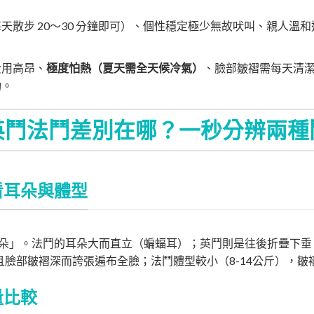
天散步 20～30 分鐘即可）、個性穩定極少無故吠叫、親人溫
費用高昂、
極度怕熱（夏天需全天候冷氣）
、臉部皺褶需每天清潔
動。
英鬥法鬥差別在哪？一秒分辨兩種
看耳朵與體型
朵」。法鬥的耳朵大而直立（蝙蝠耳）；英鬥則是往後折疊下垂
，且臉部皺褶深而誇張遍布全臉；法鬥體型較小（8-14公斤），皺
量比較