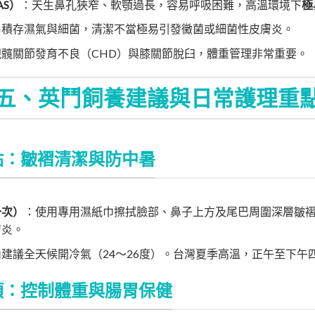
S）
：天生鼻孔狹窄、軟顎過長，容易呼吸困難，高溫環境下
極
易積存濕氣與細菌，清潔不當極易引發黴菌或細菌性皮膚炎。
髖關節發育不良（CHD）與膝關節脫臼，體重管理非常重要。
五、英鬥飼養建議與日常護理重
點：皺褶清潔與防中暑
一次）
：使用專用濕紙巾擦拭臉部、鼻子上方及尾巴周圍深層皺
膚炎。
建議全天候開冷氣（24～26度）。台灣夏季高溫，正午至下午
項：控制體重與腸胃保健