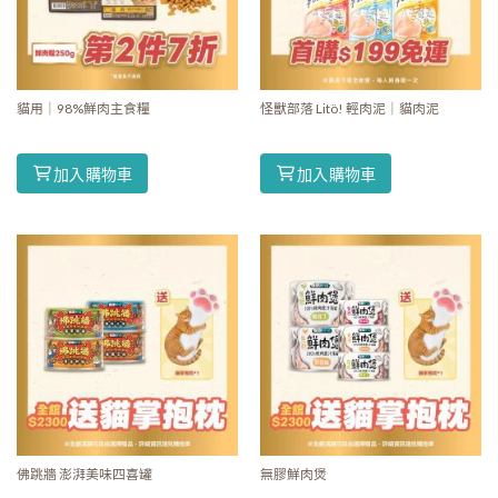
貓用｜98%鮮肉主食糧
怪獸部落 Litö! 輕肉泥｜貓肉泥
加入購物車
加入購物車
佛跳牆 澎湃美味四喜罐
無膠鮮肉煲