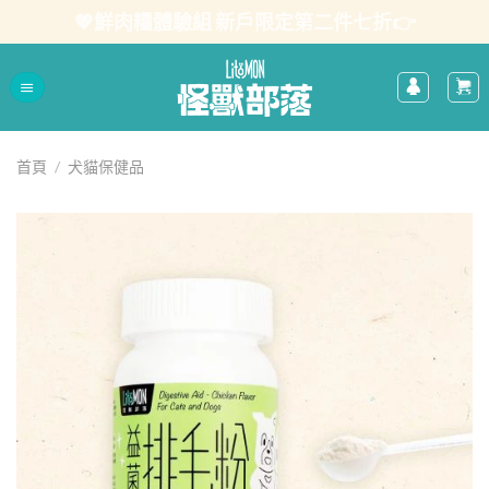
Skip
💖鮮肉糧體驗組 新戶限定第二件七折👉
to
content
首頁
/
犬貓保健品