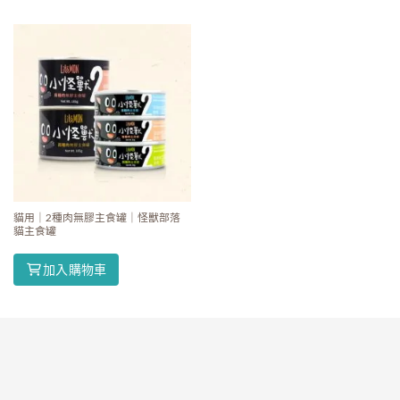
貓用｜2種肉無膠主食罐｜怪獸部落
貓主食罐
加入購物車