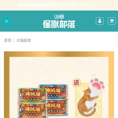
Skip
💖鮮肉糧體驗組 新戶限定第二件七折👉
to
content
首頁
/
犬貓副食