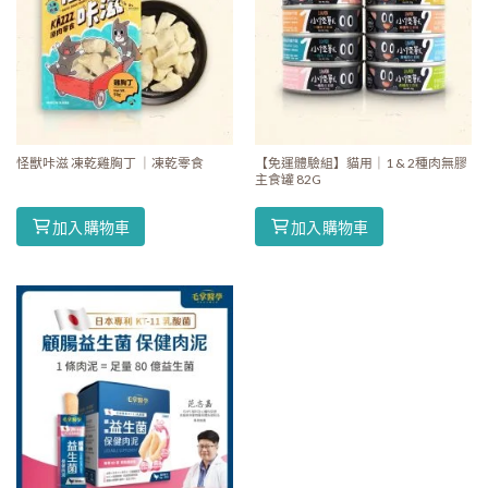
怪獸咔滋 凍乾雞胸丁 ｜凍乾零食
【免運體驗組】貓用｜1 & 2種肉無膠
主食罐 82G
加入購物車
加入購物車