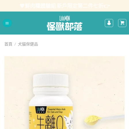
Skip
💖鮮肉糧體驗組 新戶限定第二件七折👉
to
content
首頁
/
犬貓保健品