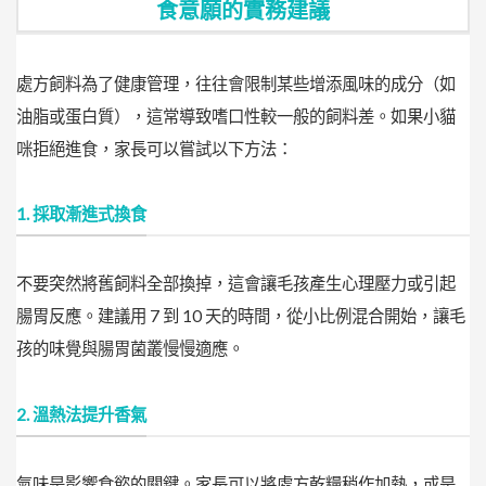
食意願的實務建議
處方飼料為了健康管理，往往會限制某些增添風味的成分（如
油脂或蛋白質），這常導致嗜口性較一般的飼料差。如果小貓
咪拒絕進食，家長可以嘗試以下方法：
1. 採取漸進式換食
不要突然將舊飼料全部換掉，這會讓毛孩產生心理壓力或引起
腸胃反應。建議用 7 到 10 天的時間，從小比例混合開始，讓毛
孩的味覺與腸胃菌叢慢慢適應。
2. 溫熱法提升香氣
氣味是影響食慾的關鍵。家長可以將處方乾糧稍作加熱，或是