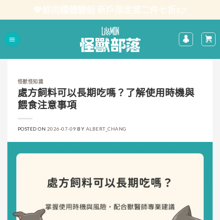
Skip
💖鮮肉糧體驗組 新戶限定第二件七折👉
to
content
怪獸怪知識
處方飼料可以長期吃嗎？了解使用時機與
餵食注意事項
POSTED ON
2026-07-09
BY
ALBERT_CHANG