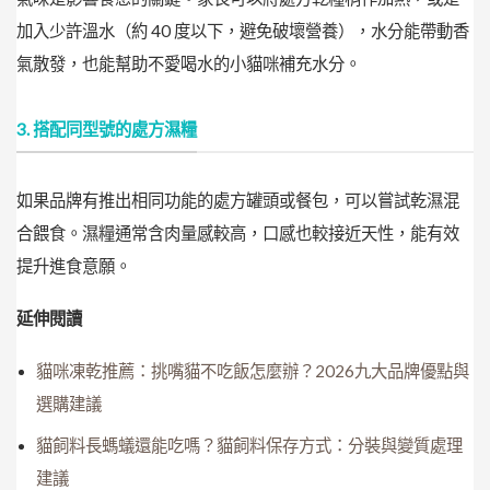
加入少許溫水（約 40 度以下，避免破壞營養），水分能帶動香
氣散發，也能幫助不愛喝水的小貓咪補充水分。
3. 搭配同型號的處方濕糧
如果品牌有推出相同功能的處方罐頭或餐包，可以嘗試乾濕混
合餵食。濕糧通常含肉量感較高，口感也較接近天性，能有效
提升進食意願。
延伸閱讀
貓咪凍乾推薦：挑嘴貓不吃飯怎麼辦？2026九大品牌優點與
選購建議
貓飼料長螞蟻還能吃嗎？貓飼料保存方式：分裝與變質處理
建議