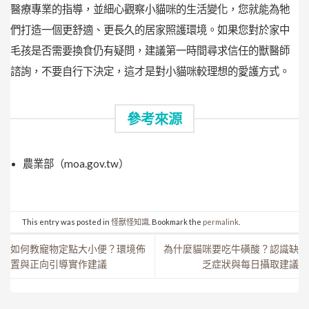
醫療專業的指導，並細心觀察小貓咪的生活變化，您就能為牠
們打造一個更舒適、更長久的居家照護環境。如果您對於家中
毛孩是否需要換食仍有疑問，建議第一時間尋求信任的獸醫師
諮詢，不要自行下決定，這才是對小貓咪較理想的愛護方式。
參考來源
農業部（moa.gov.tw）
This entry was posted in
怪獸怪知識
. Bookmark the
permalink
.
如何教寵物定點大小便？環境佈
為什麼貓咪要吃牛磺酸？認識缺
置與正向引導實作建議
乏症狀與每日攝取建議