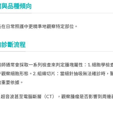
瘤與品種傾向
長在日常照護中更精準地觀察特定部位。
的診斷流程
師通常會採取一系列檢查來判定腫塊屬性：1. 細胞學檢
觀察細胞形態。2. 組織切片：當細針抽吸無法確診時，
的重要依據。
X 光、超音波甚至電腦斷層（CT），觀察腫瘤是否影響到周