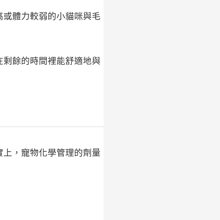
高或體力較弱的小貓咪與毛
在剩餘的時間裡能舒適地與
實上，寵物化學管理的劑量