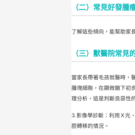
（二）常見好發腫
了解這些傾向，能幫助家
（三）獸醫院常見
當家長帶著毛孩就醫時，醫
腫塊細胞，在顯微鏡下初步
理分析，這是判斷良惡性
3. 影像學診斷：利用 
腔轉移的情況。