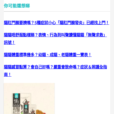
你可能還想睇
貓肛門腺要擠嗎？5種症狀小心「貓肛門腺發炎」已經找上門！
貓貓唔舒服點樣睇？表情、行為到叫聲讀懂貓貓「無聲求救」
訊號！
貓貓體重標準幾多？幼貓、成貓、老貓體重一覽表！
貓貓感冒點算？會自己好嗎？嚴重會致命嗎？症狀＆照護全指
南！