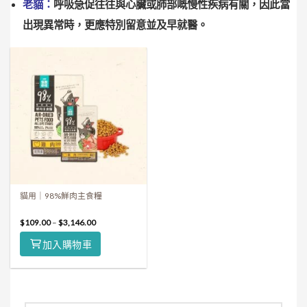
老貓：
呼吸急促往往與心臟或肺部嘅慢性疾病有關，因此當
出現異常時，更應特別留意並及早就醫。
貓用｜98%鮮肉主食糧
$
109.00
–
$
3,146.00
加入購物車