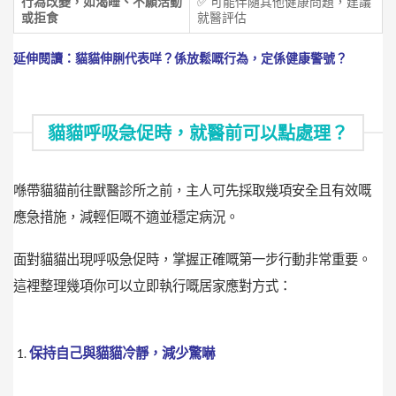
行為改變，如渴睡、不願活動
✅ 可能伴隨其他健康問題，建議
或拒食
就醫評估
延伸閱讀：
貓貓伸脷代表咩？係放鬆嘅行為，定係健康警號？
貓貓呼吸急促時，就醫前可以點處理？
喺帶貓貓前往獸醫診所之前，主人可先採取幾項安全且有效嘅
應急措施，減輕佢嘅不適並穩定病況。
面對貓貓出現呼吸急促時，掌握正確嘅第一步行動非常重要。
這裡整理幾項你可以立即執行嘅居家應對方式：
保持自己與貓貓冷靜，減少驚嚇