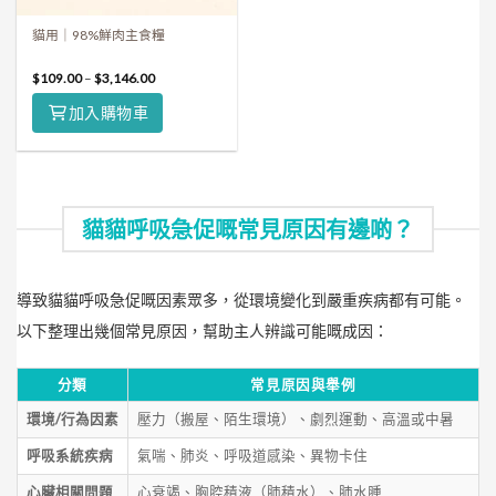
貓用｜98%鮮肉主食糧
$
109.00
–
$
3,146.00
加入購物車
貓貓呼吸急促嘅常見原因有邊啲？
導致貓貓呼吸急促嘅因素眾多，從環境變化到嚴重疾病都有可能。
以下整理出幾個常見原因，幫助主人辨識可能嘅成因：
分類
常見原因與舉例
環境/行為因素
壓力（搬屋、陌生環境）、劇烈運動、高溫或中暑
呼吸系統疾病
氣喘、肺炎、呼吸道感染、異物卡住
心臟相關問題
心衰竭、胸腔積液（肺積水）、肺水腫