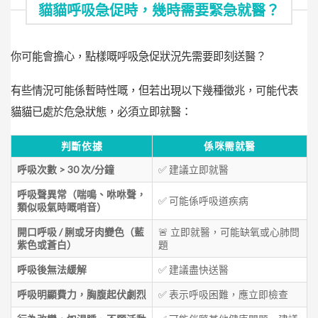
貓貓呼吸急促時，幾時需要緊急就醫？
你可能會擔心，點樣嘅呼吸急促狀況先需要即刻送醫？
有些情況可能係暫時性嘅，但若出現以下幾種徵兆，可能代表
貓貓已處於危急狀態，必須立即就醫：
判斷依據
係咪需就醫
呼吸次數 > 30 次/分鐘
✅ 建議立即就醫
呼吸聲異常（喘鳴、咻咻聲，
✅ 可能係呼吸道疾病
類似吸氣時嘅哨音）
開口呼吸 / 脷或牙肉變色（藍
🚨 立即就醫，可能缺氧或心肺問
紫色或蒼白）
題
呼吸後無法緩解
✅ 建議盡快送醫
呼吸明顯費力，胸腹起伏劇烈
✅ 表示呼吸困難，應立即檢查