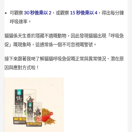
可觀察
30 秒後乘以 2
，或觀察
15 秒後乘以 4
，得出每分鐘
呼吸速率。
貓貓係天生善於隱藏不適嘅動物，因此發現貓貓出現「呼吸急
促」嘅現象時，這通常係一個不可忽視嘅警號。
接下來跟著我哋了解貓貓呼吸急促嘅正常與異常情況、潛在原
因與應對方式啦！