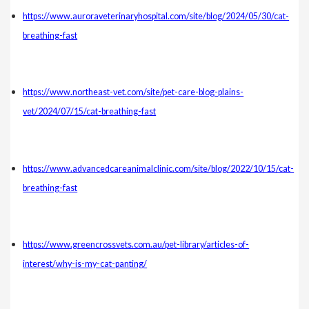
https://www.auroraveterinaryhospital.com/site/blog/2024/05/30/cat-
breathing-fast
https://www.northeast-vet.com/site/pet-care-blog-plains-
vet/2024/07/15/cat-breathing-fast
https://www.advancedcareanimalclinic.com/site/blog/2022/10/15/cat-
breathing-fast
https://www.greencrossvets.com.au/pet-library/articles-of-
interest/why-is-my-cat-panting/