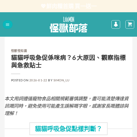
Skip
💖鮮肉糧首購 買一送一
to
content
怪獸怪知識
貓貓呼吸急促係咪病？6 大原因、觀察指標
與急救貼士
POSTED ON
2026-01-22
BY
SIMON_LU
本文用詞遵循寵物食品相關規範審慎調整，盡可能清楚傳達資
訊嘅同時，避免使用可能產生誤解嘅字眼，感謝家長嘅體諒與
理解！
貓貓呼吸急促點樣判斷？