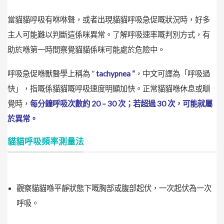
當貓貓呼吸有咻咻聲，或者出現貓貓呼吸急促嘅狀況時，好多
主人可能難以判斷這係咪異常。了解呼吸速率嘅判別方式，有
助於喺第一時間察覺貓貓係咪可能處於危險中。
呼吸急促喺獸醫學上稱為 ”
tachypnea “
，中文可譯為「呼吸過
快」，指嘅係貓貓嘅呼吸速度明顯加快。正常貓貓喺休息或瞓
覺時，
每分鐘呼吸次數約 20 – 30 次；若超過 30 次，可能就屬
於異常。
貓貓呼吸頻率測量法
觀察貓貓喺平靜狀態下嘅胸部或腹部起伏，一次起伏為一次
呼吸。