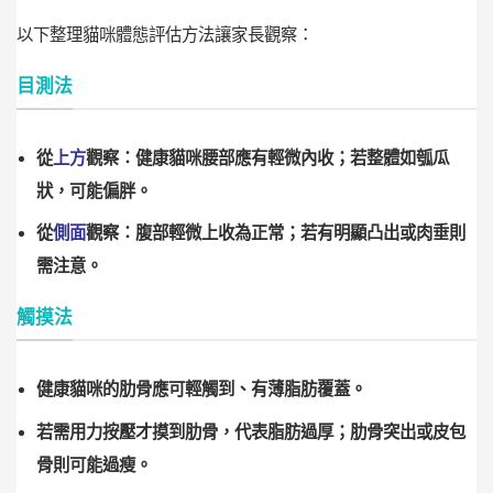
以下整理貓咪體態評估方法讓家長觀察：
目測法
從
上方
觀察：健康貓咪腰部應有輕微內收；若整體如瓠瓜
狀，可能偏胖。
從
側面
觀察：腹部輕微上收為正常；若有明顯凸出或肉垂則
需注意。
觸摸法
健康貓咪的肋骨應可輕觸到、有薄脂肪覆蓋。
若需用力按壓才摸到肋骨，代表脂肪過厚；肋骨突出或皮包
骨則可能過瘦。