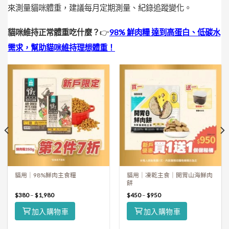
來測量貓咪體重，建議每月定期測量、紀錄追蹤變化。
貓咪維持正常體重吃什麼？
👉
98% 鮮肉糧 達到高蛋白、低碳水
需求，幫助貓咪維持理想體重！
貓用｜98%鮮肉主食糧
貓用｜凍乾主食｜開胃山海鮮肉
餅
$
380
–
$
1,980
$
450
–
$
950
加入購物車
加入購物車