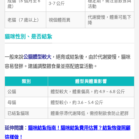
成貓（6 個月至 6
穩定期，需注意飲食與
3-7 公斤
歲）
活動
代謝變慢，體重可能下
老貓（7 歲以上）
視個體而異
降
貓咪性別、是否結紮
一般來說
公貓體型較大
，絕育或結紮後，由於代謝變慢，貓咪
容易發胖。建議調整餵食量並搭配適當活動。
類別
體型與體重影響
公貓
體型較大，體重偏高，約 4.9 – 6.8 公斤
母貓
體型較小，約 3.6 – 5.4 公斤
已結紮貓咪
體重停滯代謝降低，需控制飲食防止肥胖
延伸閱讀：
貓咪結紮指南！貓咪結紮費用估算？結紮恢復照顧
這樣做！