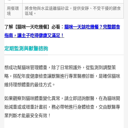
用餐環
將食物與水盆遠離貓砂盆，提供安靜、不受干擾的餵食
境
區域。
了解【貓咪一天吃幾餐】必看：
貓咪一天該吃幾餐？完整餵食
指南，讓主子吃得健康又滿足！
定期監測與獸醫諮詢
想成功幫貓咪管理體重，除了日常照護外，從監測到調整策
略，搭配年度健康檢查讓獸醫進行專業醫療診斷，是確保貓咪
維持理想體重的最佳方式。
如果觀察到貓咪體重變化異常，請立即諮詢獸醫，在為貓咪開
始減重或或增重計畫前，務必帶牠進行身體檢查，
交由獸醫專
業判斷才能最安全有效！