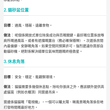
2. 貓砂盆位置
目標
： 通風、隱蔽、遠離食物。
做法
： 呢個係開放式單位除臭成功與否嘅關鍵。最好嘅位置係放喺
廁所嘅通風區，或者有遮擋嘅露台（務必確保穩陣）。次選係房間
內最偏僻、安靜嘅角落。如果空間同預算許可，強烈建議你買部自
動貓砂機，絕對係解決細單位氣味問題嘅終極救星。
3. 休息角落
目標
： 安全、穩定、能觀察環境。
做法
： 貓貓需要多幾個休息點。除咗你張床之外，應該額外提供高
處貓窩（例如衣櫃頂）同窗邊吊床。
窗邊係貓貓嘅「電視機」，一個可以曬太陽、睇風景嘅角落係佢哋
打發時間嘅最好地方。