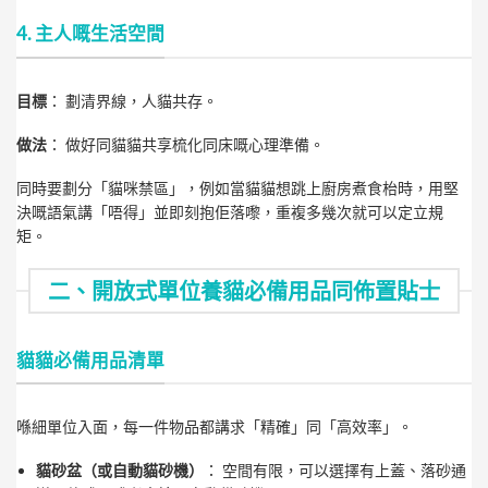
4. 主人嘅生活空間
目標
： 劃清界線，人貓共存。
做法
： 做好同貓貓共享梳化同床嘅心理準備。
同時要劃分「貓咪禁區」，例如當貓貓想跳上廚房煮食枱時，用堅
決嘅語氣講「唔得」並即刻抱佢落嚟，重複多幾次就可以定立規
矩。
二、開放式單位養貓必備用品同佈置貼士
貓貓必備用品清單
喺細單位入面，每一件物品都講求「精確」同「高效率」。
貓砂盆（或自動貓砂機）
： 空間有限，可以選擇有上蓋、落砂通