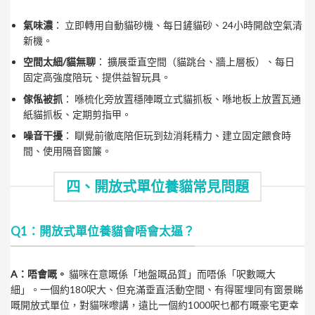
氣味濃
： 立即轉用自動貓砂機、每日鏟貓砂、24小時開啟空氣清
新機。
空間太細/貓無聊
： 擴展垂直空間（貓跳台、牆上層板）、每日
固定高強度陪玩、提供益智玩具。
傢俬被抓
： 喺梳化旁放置穩陣嘅立式貓抓板、喺地板上放置瓦通
紙貓抓板、定期剪指甲。
噪音干擾
： 瞓覺前徹底陪佢玩到攰消耗精力、建立固定餵食時
間、使用隔音窗簾。
四、開放式單位養貓常見問題
Q1：開放式單位養貓會唔會太逼？
A：唔會嘅。
貓咪在意嘅係「地盤嘅品質」而唔係「呎數嘅大
細」。一個約180呎大、但充滿垂直活動空間、有得匿埋同有窗景睇
嘅開放式單位，對貓咪嚟講，遠比一個約1000呎乜都冇嘅豪宅更幸