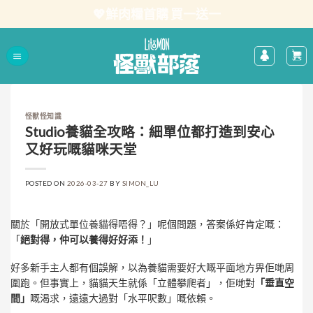
Skip
💖鮮肉糧首購 買一送一
to
content
怪獸怪知識
Studio養貓全攻略：細單位都打造到安心
又好玩嘅貓咪天堂
POSTED ON
2026-03-27
BY
SIMON_LU
關於「開放式單位養貓得唔得？」呢個問題，答案係好肯定嘅：
「
絕對得，仲可以養得好好添！
」
好多新手主人都有個誤解，以為養貓需要好大嘅平面地方畀佢哋周
圍跑。但事實上，貓貓天生就係「立體攀爬者」，佢哋對
「垂直空
間」
嘅渴求，遠遠大過對「水平呎數」嘅依賴。