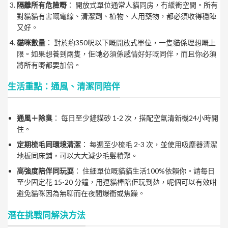
隔離所有危險嘢
： 開放式單位通常人貓同房，冇緩衝空間。所有
對貓貓有害嘅電線、清潔劑、植物、人用藥物，都必須收得穩陣
又好。
貓咪數量
： 對於約350呎以下嘅開放式單位，一隻貓係理想嘅上
限。如果想養到兩隻，佢哋必須係感情好好嘅同伴，而且你必須
將所有嘢都要加倍。
生活重點：通風、清潔同陪伴
通風＋除臭
： 每日至少鏟貓砂 1-2 次，搭配空氣清新機24小時開
住。
定期梳毛同環境清潔
： 每週至少梳毛 2-3 次，並使用吸塵器清潔
地板同床鋪，可以大大減少毛髮積聚。
高強度陪伴同玩耍
： 住細單位嘅貓貓生活100%依賴你。請每日
至少固定花 15-20 分鐘，用逗貓棒陪佢玩到攰，呢個可以有效咁
避免貓咪因為無聊而在夜間爆衝或焦躁。
潛在挑戰同解決方法