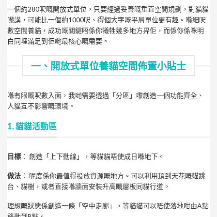
一個約280呎嘅開放式單位，只要經過妥善嘅垂直空間規劃，對貓貓
嚟講，可能比一個約1000呎、得個大字嘅平層單位更有趣。喺細呎
數空間養貓，成功嘅關鍵唔係你犧牲幾多地方畀佢，而係你係咪明
白同埋滿足到佢哋最核心嘅需要。
一、開放式單位養貓空間佈置小貼士
喺有限嘅呎數入面，我哋需要透過「分區」嚟創造一個功能齊全、
人貓互不影響嘅環境。
1. 貓貓活動區
目標
： 創造「上下動線」，等貓貓唔使成日喺地下。
做法
： 呢度係你最值得投放資源嘅地方。可以利用頂到天花嘅貓跳
台、貓樹，或者直接喺牆面安裝升高嘅層板同貓行道。
理想嘅狀態係創造一條「空中走廊」，等貓貓可以唔使落地咁由A點
移動到B點。