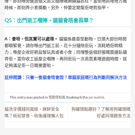
陣，即刻喺旁邊放個又高又穩陣嘅麻繩貓抓柱。當佢哋抓啱地方嘅
時候，即刻畀小食獎勵。另外，仲要定期幫佢哋剪指甲。
Q5：出門返工嗰陣，貓貓會唔會孤單？
A：會呀，但其實可以處理。
貓貓係晨昏型動物，日頭大部份時間
都瞓緊覺。請你喺出門返工前，花十分鐘陪佢玩，消耗晒佢啲精
力；喺屋企收好啲益智玩具或者小食；同埋整返個舒服嘅窗邊臥鋪
畀佢。當你收工返屋企嗰陣，再同佢玩一次高質素嘅遊戲時間，就
足夠滿足佢一日嘅需要啦。
延伸閱讀：
只養一隻貓會唔會悶？單貓家庭嘅行為判斷同解決方法
This entry was posted in
怪獸怪知識
. Bookmark the
permalink
.
貓洗牙價錢同風險，麻醉安全
狗罐頭點餵好？了解用狗罐頭嘅
嗎？術前禁食、術後護理懶人包
好處同埋餵食方法