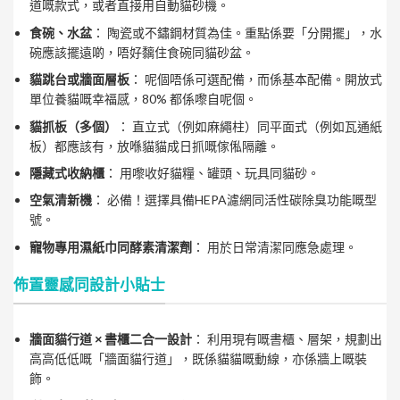
道嘅款式，或者直接用自動貓砂機。
食碗、水盆
： 陶瓷或不鏽鋼材質為佳。重點係要「分開擺」，水
碗應該擺遠啲，唔好黐住食碗同貓砂盆。
貓跳台或牆面層板
： 呢個唔係可選配備，而係基本配備。開放式
單位養貓嘅幸福感，80% 都係嚟自呢個。
貓抓板（多個）
： 直立式（例如麻繩柱）同平面式（例如瓦通紙
板）都應該有，放喺貓貓成日抓嘅傢俬隔離。
隱藏式收納櫃
： 用嚟收好貓糧、罐頭、玩具同貓砂。
空氣清新機
： 必備！選擇具備HEPA濾網同活性碳除臭功能嘅型
號。
寵物專用濕紙巾同酵素清潔劑
： 用於日常清潔同應急處理。
佈置靈感同設計小貼士
牆面貓行道 × 書櫃二合一設計
： 利用現有嘅書櫃、層架，規劃出
高高低低嘅「牆面貓行道」，既係貓貓嘅動線，亦係牆上嘅裝
飾。