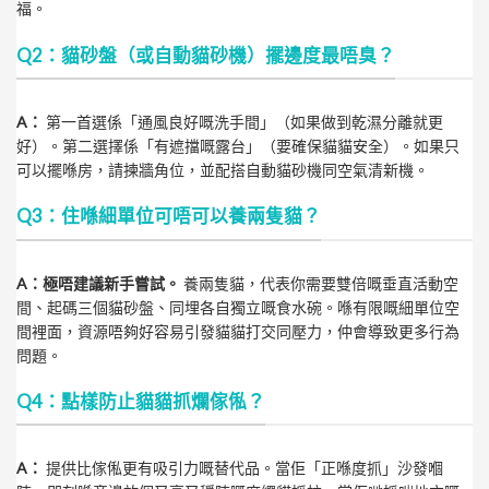
福。
Q2：貓砂盤（或自動貓砂機）擺邊度最唔臭？
A：
第一首選係「通風良好嘅洗手間」（如果做到乾濕分離就更
好）。第二選擇係「有遮擋嘅露台」（要確保貓貓安全）。如果只
可以擺喺房，請揀牆角位，並配搭自動貓砂機同空氣清新機。
Q3：住喺細單位可唔可以養兩隻貓？
A：極唔建議新手嘗試。
養兩隻貓，代表你需要雙倍嘅垂直活動空
間、起碼三個貓砂盤、同埋各自獨立嘅食水碗。喺有限嘅細單位空
間裡面，資源唔夠好容易引發貓貓打交同壓力，仲會導致更多行為
問題。
Q4：點樣防止貓貓抓爛傢俬？
A：
提供比傢俬更有吸引力嘅替代品。當佢「正喺度抓」沙發嗰