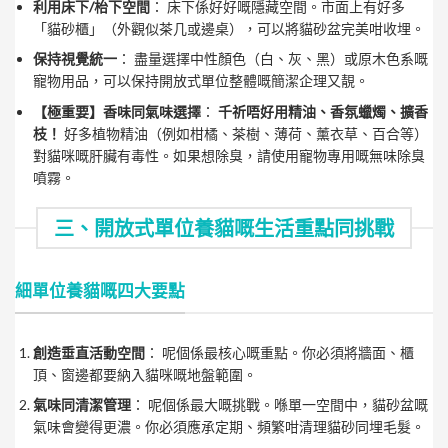
利用床下/枱下空間
： 床下係好好嘅隱藏空間。市面上有好多
「貓砂櫃」（外觀似茶几或邊桌），可以將貓砂盆完美咁收埋。
保持視覺統一
： 盡量選擇中性顏色（白、灰、黑）或原木色系嘅
寵物用品，可以保持開放式單位整體嘅簡潔企理又靚。
【極重要】香味同氣味選擇
：
千祈唔好用精油、香氛蠟燭、擴香
枝！
好多植物精油（例如柑橘、茶樹、薄荷、薰衣草、百合等）
對貓咪嘅肝臟有毒性。如果想除臭，請使用寵物專用嘅無味除臭
噴霧。
三、開放式單位養貓嘅生活重點同挑戰
細單位養貓嘅四大要點
創造垂直活動空間
： 呢個係最核心嘅重點。你必須將牆面、櫃
頂、窗邊都要納入貓咪嘅地盤範圍。
氣味同清潔管理
： 呢個係最大嘅挑戰。喺單一空間中，貓砂盆嘅
氣味會變得更濃。你必須應承定期、頻繁咁清理貓砂同埋毛髮。