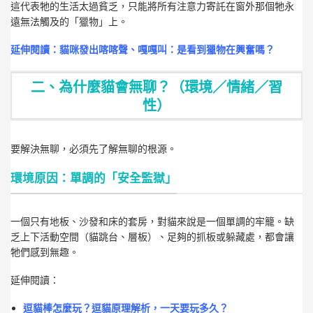
這代表牠的生活太過貧乏，只能將所有注意力寄託在窗外那個牠永
遠無法觸及的「獵物」上。
延伸閱讀：
貓咪發出喀喀聲、嘎嘎叫：是看到獵物在興奮嗎？
二、為什麼貓會無聊？（環境／情緒／習
性）
要解決無聊，必須先了解無聊的根源。
環境原因：單調的「安全監獄」
一個只有地板、沙發和床的套房，對貓來說是一個單調的牢籠。缺
乏上下活動空間（貓跳台、層板）、足夠的抓板或躲藏處，都會讓
牠們感到無趣。
延伸閱讀：
逗貓棒怎麼玩？逗貓原理解析，一天要玩多久？