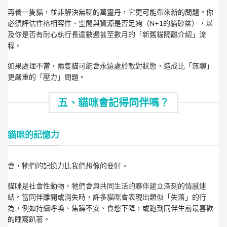
再養一隻貓，並非解決無聊的萬靈丹，它更可能帶來新的問題。你
必須評估性格相容性、空間與資源是否足夠（N+1的貓砂盆），以
及你是否有耐心執行長達數週甚至數月的「新舊貓隔離介紹」流
程。
如果處理不當，兩隻貓可能會永遠處於敵對狀態，造成比「無聊」
更嚴重的「壓力」問題。
五、貓咪會記得同伴嗎？
貓咪的記憶力
會，牠們的記憶力比我們想像的要好。
貓咪是社會性動物，牠們會與共同生活的夥伴建立深刻的情感連
結。當同伴離開或消失時，許多貓咪會表現出類似「失落」的行
為，例如持續呼喚、焦躁不安、食慾下降，或跑到同伴生前最喜歡
的睡窩趴著。