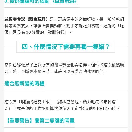
3. 提供獨處時的活動（益智玩具）
益智零食球（藏食玩具）
是上班族飼主的必備好物。將一部分乾飼
料或零食放入，讓貓咪需要動腦、動手才能吃到食物。這能將「吃
飯」延長為 30 分鐘的「動腦狩獵」。
四、什麼情況下需要再養一隻貓？
當你已經做足了上述所有的環境豐富化與陪伴，但你的貓咪依然精
力旺盛、不斷尋求關注時，或許可以考慮為牠找個同伴。
適合迎新貓的時機
貓咪有「明顯的社交需求」（如極度愛玩、精力旺盛的年輕貓
咪），或是你的工作型態導致你每天固定外出超過 10-12 小時。
【重要警告】養第二隻貓的考量