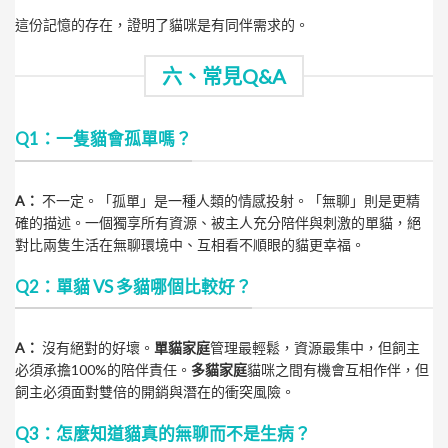
這份記憶的存在，證明了貓咪是有同伴需求的。
六、常見Q&A
Q1：一隻貓會孤單嗎？
A：
不一定。「孤單」是一種人類的情感投射。「無聊」則是更精
確的描述。一個獨享所有資源、被主人充分陪伴與刺激的單貓，絕
對比兩隻生活在無聊環境中、互相看不順眼的貓更幸福。
Q2：單貓 VS 多貓哪個比較好？
A：
沒有絕對的好壞。
單貓家庭
管理最輕鬆，資源最集中，但飼主
必須承擔100%的陪伴責任。
多貓家庭
貓咪之間有機會互相作伴，但
飼主必須面對雙倍的開銷與潛在的衝突風險。
Q3：怎麼知道貓真的無聊而不是生病？