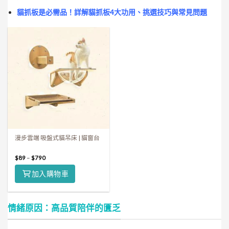
貓抓板是必需品！詳解貓抓板4大功用、挑選技巧與常見問題
漫步雲端 吸盤式貓吊床 | 貓窗台
$
89
–
$
790
加入購物車
情緒原因：高品質陪伴的匱乏