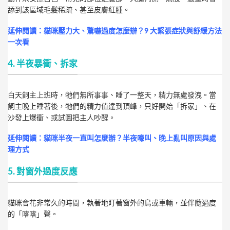
舔到該區域毛髮稀疏、甚至皮膚紅腫。
延伸閱讀：
貓咪壓力大、驚嚇過度怎麼辦？9 大緊張症狀與舒緩方法
一次看
4. 半夜暴衝、拆家
白天飼主上班時，牠們無所事事、睡了一整天，精力無處發洩。當
飼主晚上睡著後，牠們的精力值達到頂峰，只好開始「拆家」、在
沙發上爆衝、或試圖把主人吵醒。
延伸閱讀：
貓咪半夜一直叫怎麼辦？半夜嚎叫、晚上亂叫原因與處
理方式
5. 對窗外過度反應
貓咪會花非常久的時間，執著地盯著窗外的鳥或車輛，並伴隨過度
的「喀喀」聲。