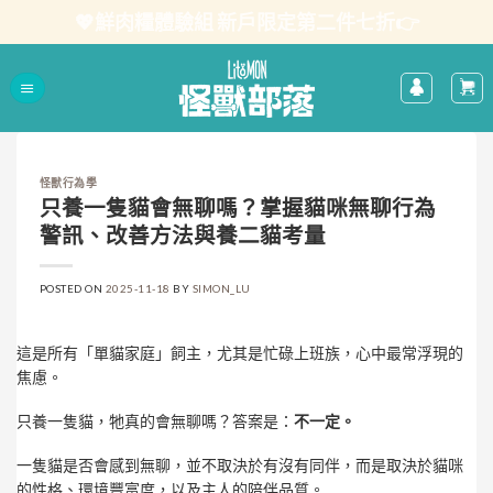
Skip
💖鮮肉糧體驗組 新戶限定第二件七折👉
to
content
怪獸行為學
只養一隻貓會無聊嗎？掌握貓咪無聊行為
警訊、改善方法與養二貓考量
POSTED ON
2025-11-18
BY
SIMON_LU
這是所有「單貓家庭」飼主，尤其是忙碌上班族，心中最常浮現的
焦慮。
只養一隻貓，牠真的會無聊嗎？答案是：
不一定。
一隻貓是否會感到無聊，並不取決於有沒有同伴，而是取決於貓咪
的性格、環境豐富度，以及主人的陪伴品質。