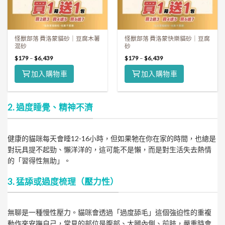
怪獸部落 費洛蒙貓砂｜豆腐木薯
怪獸部落 費洛蒙快樂貓砂｜豆腐
混砂
砂
$
179
–
$
6,439
$
179
–
$
6,439
加入購物車
加入購物車
2. 過度睡覺、精神不濟
健康的貓咪每天會睡12-16小時，但如果牠在你在家的時間，也總是
對玩具提不起勁、懶洋洋的，這可能不是懶，而是對生活失去熱情
的「習得性無助」。
3. 猛舔或過度梳理（壓力性）
無聊是一種慢性壓力。貓咪會透過「過度舔毛」這個強迫性的重複
動作來安撫自己，常見的部位是腹部、大腿內側、前肢，嚴重時會