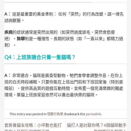
A：
這是最重要的黃金準則： 任何「突然」的行為改變，請一律先
諮詢獸醫。
疾病
的症狀通常是突然出現的（如突然過度舔毛、突然食慾廢
絕）。
無聊
則是一種慢性、長期的狀態（如「一直以來」都精力過
剩）。
Q4：上班族適合只養一隻貓嗎？
A：
非常適合。貓咪是晨昏型動物，牠們會學會調整作息，在你上
班的白天時段補眠。只要你能在上班出門前和下班回家後（特別是
睡前），提供高品質的遊戲互動時間，並佈置一個充滿樂趣的獨處
環境，單貓上班族家庭依然可以養出最快樂的貓咪。
This entry was posted in
怪獸行為學
. Bookmark the
permalink
.
套房養貓全攻略：小坪數也能打
貓打人是討厭你嗎？6個貓咪動手