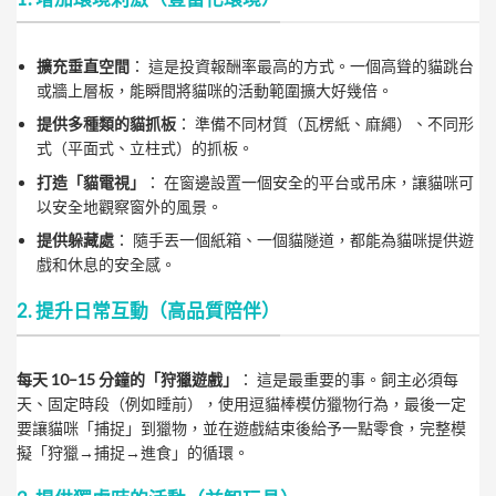
擴充垂直空間
： 這是投資報酬率最高的方式。一個高聳的貓跳台
或牆上層板，能瞬間將貓咪的活動範圍擴大好幾倍。
提供多種類的貓抓板
： 準備不同材質（瓦楞紙、麻繩）、不同形
式（平面式、立柱式）的抓板。
打造「貓電視」
： 在窗邊設置一個安全的平台或吊床，讓貓咪可
以安全地觀察窗外的風景。
提供躲藏處
： 隨手丟一個紙箱、一個貓隧道，都能為貓咪提供遊
戲和休息的安全感。
2. 提升日常互動（高品質陪伴）
每天 10–15 分鐘的「狩獵遊戲」
： 這是最重要的事。飼主必須每
天、固定時段（例如睡前），使用逗貓棒模仿獵物行為，最後一定
要讓貓咪「捕捉」到獵物，並在遊戲結束後給予一點零食，完整模
擬「狩獵→捕捉→進食」的循環。