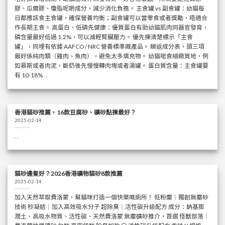
膠、瓜爾膠、瓊脂呢啲成分，減少消化負擔。 主食罐 vs 副食罐：幼貓每
日都應該食主食罐，確保營養均衡；副食罐可以當零食或者獎勵，唔適合
作長期主食。 高蛋白、低磷先健康：優質蛋白有助幼貓肌肉同器官發育，
磷含量最好低過 1.2%，可以減輕腎臟壓力。 優先揀清楚標示「主食
罐」，同埋有依據 AAFCO / NRC 營養標準嘅產品。 睇返成分表，頭三項
最好係純肉類（雞肉、魚肉），避免太多填充物。 幼貓啱食細緻質地，例
如慕斯或者肉泥，斷奶後先慢慢轉肉塊或者湯罐。 蛋白質含量：主食罐要
有 10-18% . .
香港貓砂推薦，16款豆腐砂、礦砂點揀最好？
2025-02-14
. .
貓砂邊隻好？2026香港礦物貓砂8款推薦
2025-02-14
加入天然萃取費洛蒙，幫貓咪打造一個快樂嘅廁所！ 低粉塵｜獨創無塵砂
技術 秒凝結｜加入高效吸水分子 超除臭｜活性碳升級配方 成分：鈉基膨
潤土、高吸水物質、活性碳、天然費洛蒙 無塵礦砂推介，首選 怪獸部落｜