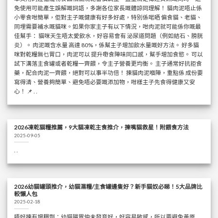
免使用可能產生誤解嘅詞語，多謝各位家長嘅體諒同理解！ 貓肉泥唔止係
小零食咁簡單，佢對主子嘅健康有好多好處，特別係啱晒 偏食貓、老貓、
同埋需要補水嘅貓咪。如果你家主子有以下情況，咁肉泥就可能係你嘅最
佳幫手： 貓咪天生唔太愛飲水，好容易會有 泌尿道問題（例如結石、膀胱
炎）。 肉泥嘅含水量 高達 80%，係幫主子增加飲水量嘅好方法。 好多貓
咪對乾糧無乜胃口，肉泥可以 提升嘢食陣味同口感，幫手增加食慾。 可以
試下溝落主食罐或者乾糧一齊餵，令主子營養更均衡。 主子通常好抗拒食
藥，配合肉泥一齊餵，絕對可以事半功倍！ 揀貓肉泥嗰陣，重點係 成份要
寫得清、營養夠簡單、避免唔必要嘅添加物，咁樣主子先食得健康又安
心！ 📌 . .
2026凍乾貓糧推薦，9大貓凍乾主食推介，揀嘴貓救星！附餵食方法
2025-09-05
. .
2026幼貓罐頭推介，幼貓濕糧/主食罐邊隻好？新手貓奴必睇！5大品牌比
較懶人包
2025-02-18
唔好揀有增稠劑：幼貓腸胃仲未發育好，好容易敏感，所以要避免黃原