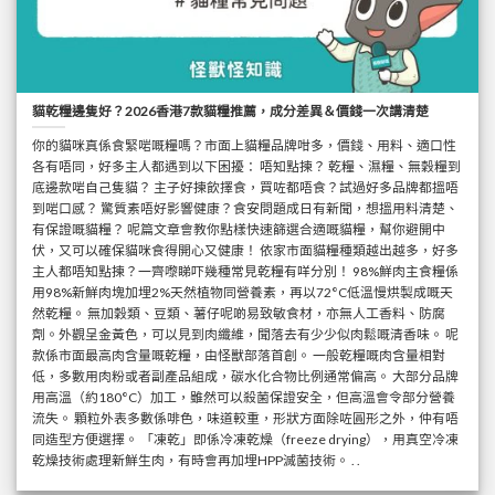
貓乾糧邊隻好？2026香港7款貓糧推薦，成分差異＆價錢一次講清楚
你的貓咪真係食緊啱嘅糧嗎？市面上貓糧品牌咁多，價錢、用料、適口性
各有唔同，好多主人都遇到以下困擾： 唔知點揀？ 乾糧、濕糧、無穀糧到
底邊款啱自己隻貓？ 主子好揀飲擇食，買咗都唔食？試過好多品牌都搵唔
到啱口感？ 驚質素唔好影響健康？食安問題成日有新聞，想搵用料清楚、
有保證嘅貓糧？ 呢篇文章會教你點樣快速篩選合適嘅貓糧，幫你避開中
伏，又可以確保貓咪食得開心又健康！ 依家市面貓糧種類越出越多，好多
主人都唔知點揀？一齊嚟睇吓幾種常見乾糧有咩分別！ 98%鮮肉主食糧係
用98%新鮮肉塊加埋2%天然植物同營養素，再以72°C低溫慢烘製成嘅天
然乾糧。 無加穀類、豆類、薯仔呢啲易致敏食材，亦無人工香料、防腐
劑。外觀呈金黃色，可以見到肉纖維，聞落去有少少似肉鬆嘅清香味。 呢
款係市面最高肉含量嘅乾糧，由怪獸部落首創。 一般乾糧嘅肉含量相對
低，多數用肉粉或者副產品組成，碳水化合物比例通常偏高。 大部分品牌
用高溫（約180°C）加工，雖然可以殺菌保證安全，但高溫會令部分營養
流失。 顆粒外表多數係啡色，味道較重，形狀方面除咗圓形之外，仲有唔
同造型方便選擇。 「凍乾」即係冷凍乾燥（freeze drying），用真空冷凍
乾燥技術處理新鮮生肉，有時會再加埋HPP滅菌技術。 . .