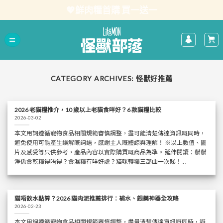
Skip
💖鮮肉糧首購 買一送一
to
content
CATEGORY ARCHIVES:
怪獸好推薦
2026 老貓糧推介，10 歲以上老貓食咩好？6 款貓糧比較
2026-03-02
本文用詞遵循寵物食品相關規範審慎調整，盡可能清楚傳達資訊嘅同時，
避免使用可能產生誤解嘅詞語，感謝主人嘅體諒與理解！ ※以上數值、圖
片及感受等只供參考，產品內容以實際購買嘅商品為準。 延伸閱讀：貓貓
淨係食乾糧得唔得？食濕糧有咩好處？貓咪轉糧三部曲一次睇！ . .
貓唔飲水點算？2026 貓肉泥推薦排行：補水、餵藥神器全攻略
2026-02-23
本文用詞遵循寵物食品相關規範審慎調整，盡量清楚傳達資訊嘅同時，避