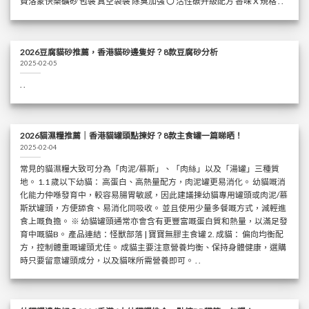
費洛蒙快樂礦砂 包裝 真空袋裝 除臭加強 〇 活性碳升級配方 香味 X 規格 . .
2026豆腐貓砂推薦，香港貓砂邊隻好？8款豆腐砂分析
2025-02-05
. .
2026貓濕糧推薦｜香港貓罐頭點揀好？8款主食罐一篇睇晒！
2025-02-04
常見的貓濕糧大致可分為「肉泥/慕斯」、「肉絲」以及「湯罐」三種質
地。 1.1 歲以下幼貓： 高蛋白、高熱量配方，肉泥罐更易消化。 幼貓嘅消
化能力仲喺發育中，較容易腸胃敏感，因此建議揀幼貓專用罐頭或肉泥/慕
斯狀罐頭，方便舔食、易消化同吸收。 並且使用少量多餐嘅方式，減輕進
食上嘅負擔。 ※ 幼貓罐頭通常亦會含有更豐富嘅蛋白質和熱量，以滿足發
育中嘅貓B。 產品連結：怪獸部落 | 寶寶無膠主食罐 2. 成貓： 偏向均衡配
方，控制體重嘅罐頭尤佳。 成貓主要注意營養均衡、保持身體健康，選購
時只要留意罐頭成分，以及貓咪所需營養即可。 . .