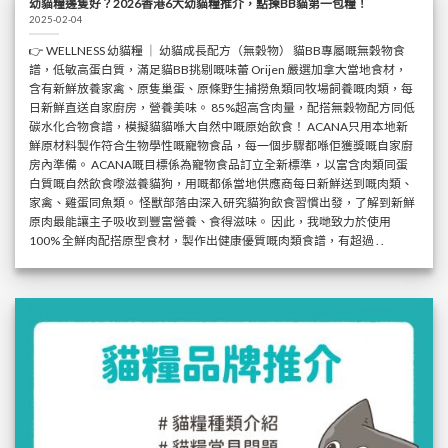
幼貓糧邊隻好？2026香港6大幼貓糧推介，點揀BB貓第一包糧！
2025-02-04
👉 WELLNESS 幼貓糧 ｜ 幼貓成長配方（無穀物） 貓BB專屬嘅無穀物食
譜，低敏高蛋白質，滿足貓BB挑剔嘅味蕾 Orijen 嚴選加拿大當地食材，
含有新鮮放養家禽、原隻巢蛋、原條野生捕撈魚類同牧場飼養嘅肉類，每
日新鮮直送自家廚房，營養美味。 85%超高含肉量，配搭無穀物配方同低
碳水化合物食譜，模擬貓貓喺大自然中嘅原始飲食！ ACANA只用本地新
鮮原材料製作符合生物學性嘅寵物食品，每一個步驟都喺佢獲獎嘅自家廚
房內準備。 ACANA嘅目標係為寵物食品訂立全新標準，以富含肉類同蛋
白質嘅自然飲食嚟滋養貓狗，用嘅都係當地供應商每日新鮮送到嘅肉類、
家禽、雞蛋同魚類。 怪獸部落由深入研究貓狗飲食習慣出發，了解到新鮮
原肉最能讓主子吸收到豐富營養、食得滋味。 因此，我哋致力於使用
100% 全鮮肉配搭原型食材，製作出健康優質嘅肉類食譜，有超過 . .