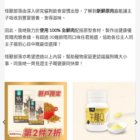
怪獸部落由深入研究貓狗飲食習慣出發，了解到
新鮮原肉
最能讓主
子吸收到豐富營養、食得滋味。
因此，我哋致力於
使用 100% 全鮮肉
配搭原型食材，製作出健康優
質嘅肉類食譜，有超過 30幾款唔同口味任君挑選，協助各位主人同
主子搵到心目中嘅最佳選擇！
怪獸部落亦希望透過以上內容，幫助寵物家庭更認識貓狗嘅大小
事，同我哋一齊見證主子嘅健康同快樂！