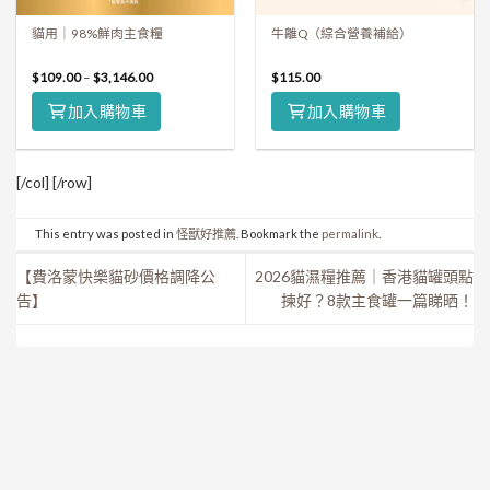
貓用｜98%鮮肉主食糧
牛離Q（綜合營養補給）
$
109.00
–
$
3,146.00
$
115.00
加入購物車
加入購物車
[/col] [/row]
This entry was posted in
怪獸好推薦
. Bookmark the
permalink
.
【費洛蒙快樂貓砂價格調降公
2026貓濕糧推薦｜香港貓罐頭點
告】
揀好？8款主食罐一篇睇晒！