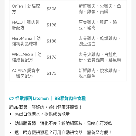
Orijen｜幼貓配
新鮮雞肉、火雞肉、魚
$306
方
肉、雞蛋、內臟
HALO｜雞肉雞
原隻雞肉、雞肝、豌
$198
肝配方
豆、豬肉
HeroMama｜幼
去骨雞肉、乾燥雞肉、
$188
貓初乳晶球糧
豌豆蛋白
WELLNESS｜幼
去骨火雞肉、白鮭魚
$176
貓成長配方
粉、去骨雞肉、鯡魚粉
ACANA 愛肯拿
新鮮雞肉、脫水雞肉、
$175
｜雞肉配方
脫水鯡魚
👉 怪獸部落 Litomon ｜ BB貓鮮肉主食糧
貓BB嘅第一啖好肉，養出健康好體質！
高蛋白低碳水，提供成長能量
幼貓腸胃弱，消化不良？鬆脆細顆粒，易咬亦可浸軟
返工唔方便餵濕糧？可用自動餵食器，營養又方便！