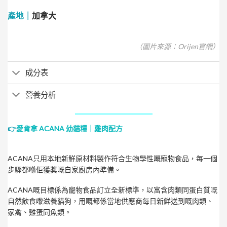
產地｜
加拿大
（圖片來源：Orijen官網）
成分表
營養分析
👉
愛肯拿 ACANA 幼貓糧｜雞肉配方
ACANA只用本地新鮮原材料製作符合生物學性嘅寵物食品，每一個
步驟都喺佢獲獎嘅自家廚房內準備。
ACANA嘅目標係為寵物食品訂立全新標準，以富含肉類同蛋白質嘅
自然飲食嚟滋養貓狗，用嘅都係當地供應商每日新鮮送到嘅肉類、
家禽、雞蛋同魚類。