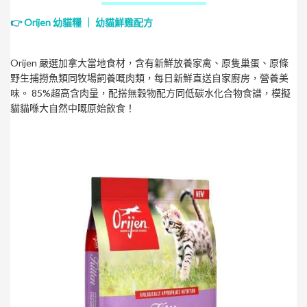
👉
Orijen 幼貓糧
｜ 幼貓鮮雞配方
Orijen 嚴選加拿大當地食材，含有新鮮放養家禽、原隻巢蛋、原條
野生捕撈魚類同牧場飼養嘅肉類，每日新鮮直送自家廚房，營養美
味。 85%超高含肉量，配搭無穀物配方同低碳水化合物食譜，模擬
貓貓喺大自然中嘅原始飲食！