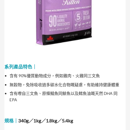
系列產品特色｜
含有 90%優質動物成分，例如雞肉、火雞同三文魚
無穀物，免除吸收過多碳水化合物嘅疑慮，有助維持健康體重
含有嚟自三文魚、原條鯖魚同鯡魚以及鱈魚油嘅天然 DHA 同
EPA
規格｜
340g／1kg／1.8kg／5.4kg