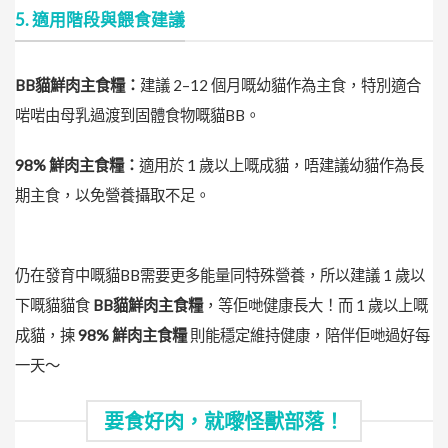
5. 適用階段與餵食建議
BB貓鮮肉主食糧：
建議 2–12 個月嘅幼貓作為主食，特別適合
啱啱由母乳過渡到固體食物嘅貓BB。
98% 鮮肉主食糧：
適用於 1 歲以上嘅成貓，唔建議幼貓作為長
期主食，以免營養攝取不足。
仍在發育中嘅貓BB需要更多能量同特殊營養，所以建議 1 歲以
下嘅貓貓食
BB貓鮮肉主食
糧
，等佢哋健康長大！而 1 歲以上嘅
成貓，揀
98% 鮮肉主食糧
則能穩定維持健康，陪伴佢哋過好每
一天～
要食好肉，就嚟怪獸部落！