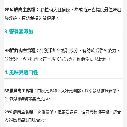
98% 鮮肉主食糧：
顆粒稍大且偏硬，為成貓牙齒提供最佳嘅咀
嚼體驗，有助保持牙齒健康。
3. 營養素添加
BB貓鮮肉主食糧：
特別添加牛初乳成分，有助於增強免疫力，
並針對骨骼同肌肉發育，增加咗鈣質同維他命 D 嘅比例。
4. 風味與適口性
BB貓鮮肉主食糧：
口感更溫和，風味更濃郁，以引發幼貓嘅食慾，
令揀嘴嘅貓貓都無法抗拒。
98% 鮮肉主食糧：
肉香濃郁，但更強調適口性同營養嘅平衡，適合
大多數成貓嘅口味需求。