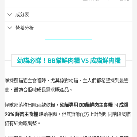
成分表
營養分析
幼貓必睇！BB貓鮮肉糧 VS 成貓鮮肉糧
喺揀選貓貓主食嗰陣，尤其係對幼貓，主人們都希望揀到最營
養、最適合佢哋成長需求嘅產品。
怪獸部落推出嘅兩款乾糧，
幼貓專用 BB貓鮮肉主食糧
同
成貓
98% 鮮肉主食糧
睇落相似，但其實喺配方上針對唔同階段嘅貓
貓有細緻嘅調整。