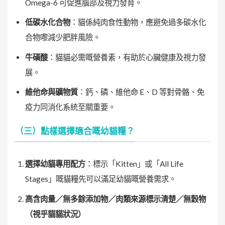
Omega-6 可促進腦部及視力發育。
低碳水化合物
：貓係純肉食性動物，應避免過多碳水化
合物嚟減少肥胖風險。
牛磺酸
：貓貓必需嘅營養素，有助於心臟健康及視力發
展。
維他命與礦物質
：鈣、磷、維他命 E、D 等對骨骼、免
疫力同消化系統至關重要。
（三）點樣選擇適合嘅幼貓糧？
選擇幼貓專用配方
：標示「Kitten」或「All Life
Stages」嘅貓糧先可以滿足幼貓嘅營養需求。
高含肉量／無多餘添加物／肉類來源標示清楚／無穀物
（視乎貓貓狀況）