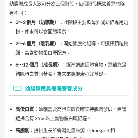
幼貓嘅成長大致可分為三個階段，每個階段嘅營養需求略
有不同：
0～2 個月（奶貓期）
：此階段主要飲母乳或幼貓專用奶
粉，仲未可以食固體糧食。
2～6 個月（離乳期）
：開始適應幼貓糧，可選擇顆粒較
細、富含動物蛋白嘅配方。
6～12 個月（成長期）
：逐漸適應固體食物，需補充足
夠嘅蛋白質同營養，為未來嘅健康打好基礎。
（二）幼貓糧應具備嘅營養成分
高蛋白質
：幼貓需要高蛋白飲食嚟支持肌肉發展，建議
選擇含有 35% 以上動物蛋白嘅貓糧。
高脂肪
：提供生長所需嘅能量來源，Omega-3 和