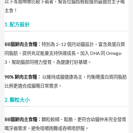
以下等我哋嚟比較下兩者，幫各位貓奴輕鬆搵到最適合主子嘅
主食！
1. 配方設計
BB貓鮮肉主食糧：
特別為 2–12 個月幼貓設計，富含高蛋白質
同脂肪，提供充足能量支持快速成長。加入 DHA 同 Omega-
3，幫助腦部同視力發育，為健康打好基礎。
98% 鮮肉主食糧：
以維持成貓健康為主，均衡嘅蛋白質同脂肪
比例更適合成貓嘅日常需求。
2. 顆粒大小
BB貓鮮肉主食糧：
顆粒較細、鬆脆，更符合幼貓仲未完全發育
嘅牙齒需求，避免咀嚼困難或吞嚥唔舒服。