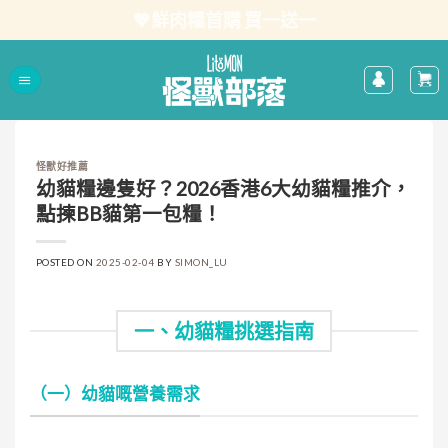
Skip
💖鮮肉糧首購 買一送一
to
content
怪獸好推薦
幼貓糧邊隻好？2026香港6大幼貓糧推介，
點揀BB貓第一包糧！
POSTED ON
2025-02-04
BY
SIMON_LU
一、幼貓糧挑選指南
（一）幼貓嘅營養需求