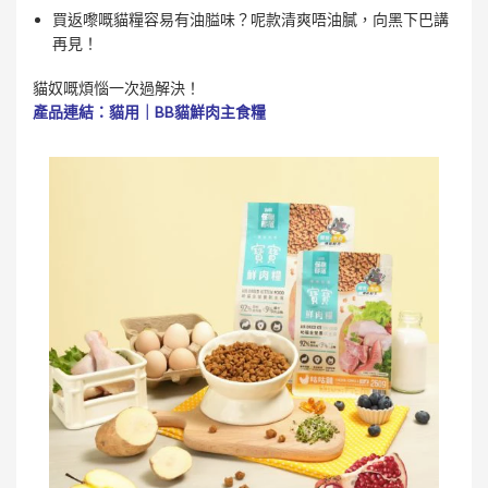
買返嚟嘅貓糧容易有油膉味？呢款清爽唔油膩，向黑下巴講
再見！
貓奴嘅煩惱一次過解決！
產品連結：貓用｜BB貓鮮肉主食糧