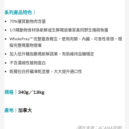
系列產品特色｜
70%優質動物肉含量
1/3嘅動物食材係新鮮或生鮮嘅放養家禽同野生捕撈魚獲
WholePrey™ 完整獵食概念，使用肉類、內臟、可食性骨頭，模
擬完整嘅獵物營養
加入低升糖指數嘅新鮮蔬果，有助維持血糖穩定
不含濃縮性植物蛋白
乾糧包住肝臟凍乾塗層，大大提升適口性
規格｜
340g／1.8kg
產地｜
加拿大
（圖片來源：ACANA官網）