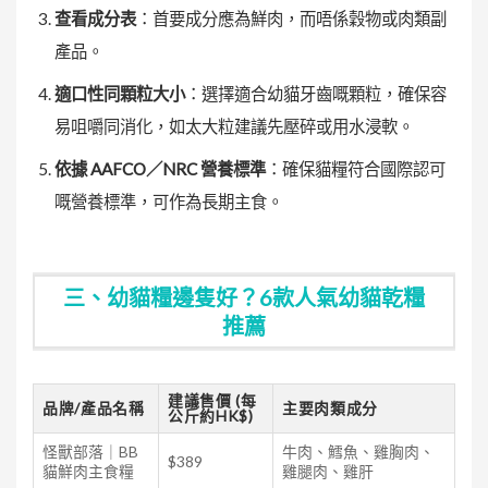
查看成分表
：首要成分應為鮮肉，而唔係穀物或肉類副
產品。
適口性同顆粒大小
：選擇適合幼貓牙齒嘅顆粒，確保容
易咀嚼同消化，如太大粒建議先壓碎或用水浸軟。
依據 AAFCO／NRC 營養標準
：確保貓糧符合國際認可
嘅營養標準，可作為長期主食。
三、幼貓糧邊隻好？6款人氣幼貓乾糧
推薦
建議售價 (每
品牌/產品名稱
主要肉類成分
公斤約HK$)
怪獸部落｜BB
牛肉、鱈魚、雞胸肉、
$389
貓鮮肉主食糧
雞腿肉、雞肝