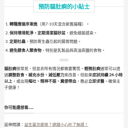
預防貓肚痾的小貼士
轉糧應循序漸進
（用7-10天混合新舊貓糧）。
保持環境乾淨，定期清潔貓砂盆
，避免細菌感染。
定期杜蟲
，預防寄生蟲引起的腸胃問題。
避免餵食人類食物
，特別是乳製品與高油高鹽的食物。
貓肚痾
很常見，但並非所有情況都需要驚慌。
輕微肚痾
通常可以透
過
調整飲食、補充水份、減低壓力
來改善，但如果
症狀持續 24 小時
以上
，或出現
嘔吐、精神不振、糞便帶血
，務必
立即求醫
，確保主
子健康！
你可能還想看......
延伸閱讀：
益生菌怎麼挑？選錯小心吃了無感！