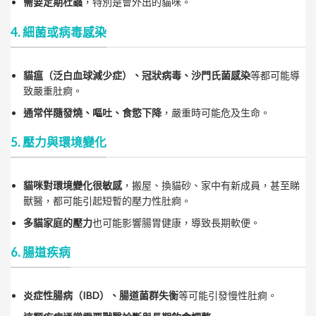
需要定期杜蟲
，特別是會外出的貓咪。
4. 細菌或病毒感染
貓瘟（泛白血球減少症）、冠狀病毒、沙門氏菌感染
等都可能導
致嚴重肚痾。
通常伴隨發燒、嘔吐、食慾下降
，嚴重時可能危及生命。
5. 壓力與環境變化
貓咪對環境變化很敏感
，搬屋、換貓砂、家中有新成員，甚至睇
獸醫，都可能引起短暫的壓力性肚痾。
多貓家庭的壓力
也可能影響腸胃健康，導致長期軟便。
6. 腸道疾病
炎症性腸病（IBD）、腸道菌群失衡
等可能引發慢性肚痾。