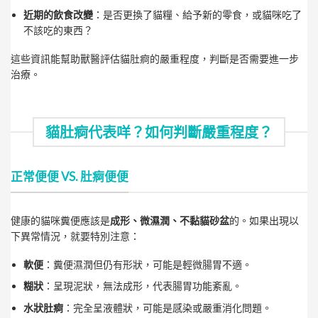
近期的飲食改變
：是否更換了貓糧、給予新的零食，或貓咪吃了
不該吃的東西？
這些資訊能幫助獸醫評估貓肚痾的嚴重程度，判斷是否需要進一步
治療。
貓肚痾代表咩？如何判斷嚴重程度？
正常便便 VS. 肚痾便便
健康的貓咪糞便應該是
成形、微濕潤、不黏貓砂盆
的。如果出現以
下異常情況，就要特別注意：
軟便
：糞便濕潤但仍有形狀，可能是輕微腸胃不適。
糊狀
：呈現泥狀，無法成形，代表腸胃功能紊亂。
水狀肚痾
：完全呈液體狀，可能是感染或嚴重消化問題。