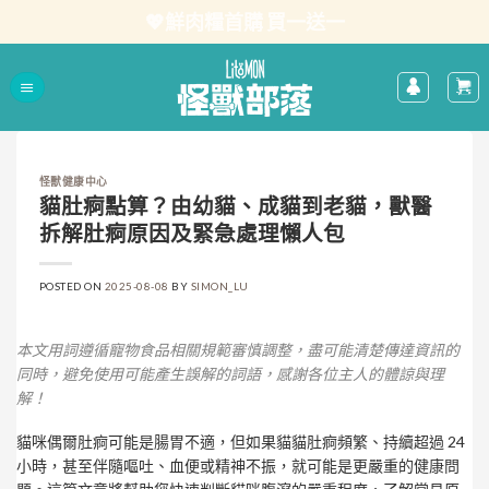
Skip
💖鮮肉糧首購 買一送一
to
content
怪獸健康中心
貓肚痾點算？由幼貓、成貓到老貓，獸醫
拆解肚痾原因及緊急處理懶人包
POSTED ON
2025-08-08
BY
SIMON_LU
本文用詞遵循寵物食品相關規範審慎調整，盡可能清楚傳達資訊的
同時，避免使用可能產生誤解的詞語，感謝各位主人的體諒與理
解！
貓咪偶爾肚痾可能是腸胃不適，但如果貓貓肚痾頻繁、持續超過 24
小時，甚至伴隨嘔吐、血便或精神不振，就可能是更嚴重的健康問