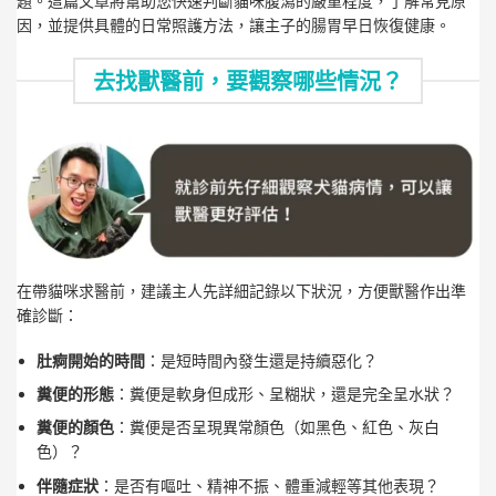
題。這篇文章將幫助您快速判斷貓咪腹瀉的嚴重程度，了解常見原
因，並提供具體的日常照護方法，讓主子的腸胃早日恢復健康。
去找獸醫前，要觀察哪些情況？
在帶貓咪求醫前，建議主人先詳細記錄以下狀況，方便獸醫作出準
確診斷：
肚痾開始的時間
：是短時間內發生還是持續惡化？
糞便的形態
：糞便是軟身但成形、呈糊狀，還是完全呈水狀？
糞便的顏色
：糞便是否呈現異常顏色（如黑色、紅色、灰白
色）？
伴隨症狀
：是否有嘔吐、精神不振、體重減輕等其他表現？