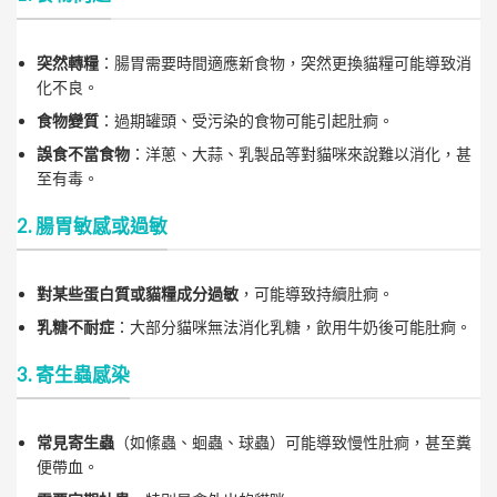
突然轉糧
：腸胃需要時間適應新食物，突然更換貓糧可能導致消
化不良。
食物變質
：過期罐頭、受污染的食物可能引起肚痾。
誤食不當食物
：洋蔥、大蒜、乳製品等對貓咪來說難以消化，甚
至有毒。
2. 腸胃敏感或過敏
對某些蛋白質或貓糧成分過敏
，可能導致持續肚痾。
乳糖不耐症
：大部分貓咪無法消化乳糖，飲用牛奶後可能肚痾。
3. 寄生蟲感染
常見寄生蟲
（如絛蟲、蛔蟲、球蟲）可能導致慢性肚痾，甚至糞
便帶血。