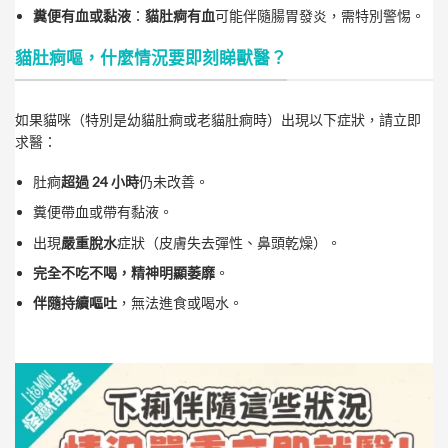
糞便有血或黏液
：
貓肚痾有血
可能伴隨腸胃發炎，需特別警惕。
貓肚痾嘔，什麼情況要即刻睇獸醫？
如果貓咪（特別是幼貓肚痾或老貓肚痾時）出現以下症狀，請立即
求醫：
肚痾
超過 24 小時
仍未改善。
糞便帶血或帶有黏液。
出現
嚴重脫水
症狀（皮膚失去彈性、鼻頭乾燥）。
完全不吃不喝，精神明顯萎靡
。
伴隨持續嘔吐
，無法進食或喝水。