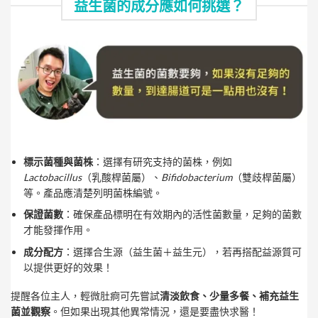
益生菌的成分應如何挑選？
標示菌種與菌株
：選擇有研究支持的菌株，例如
Lactobacillus
（乳酸桿菌屬）、
Bifidobacterium
（雙歧桿菌屬）
等。產品應清楚列明菌株編號。
保證菌數
：確保產品標明在有效期內的活性菌數量，足夠的菌數
才能發揮作用。
成分配方
：選擇合生源（益生菌＋益生元），若再搭配益源質可
以提供更好的效果！
提醒各位主人，輕微肚痾可先嘗試
清淡飲食、少量多餐、補充益生
菌並觀察
。但如果出現其他異常情況，還是要盡快求醫！