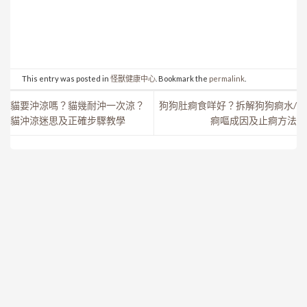
This entry was posted in
怪獸健康中心
. Bookmark the
permalink
.
貓要沖涼嗎？貓幾耐沖一次涼？
狗狗肚痾食咩好？拆解狗狗痾水/
貓沖涼迷思及正確步驟教學
痾嘔成因及止痾方法