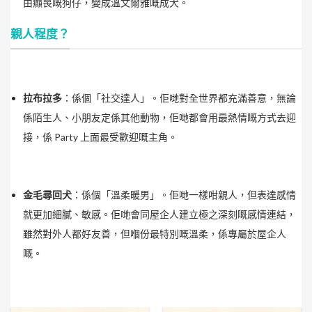
由癲喪嘅狗仔，變成溫文爾雅嘅成犬。
親人程度？
拉布拉多
：係個「社交達人」。佢哋對全世界都充滿善意，無論
係陌生人、小朋友定係其他動物，佢哋都會用最熱情嘅方式去迎
接，係 Party 上面最受歡迎嘅主角。
金毛尋回犬
：係個「溫柔暖男」。佢哋一樣咁親人，但表達感情
就更加細膩、敏感。佢哋會同屋企人建立極之深刻嘅感情連結，
雖然對外人都好友善，但嗰份最特別嘅溫柔，係專屬於屋企人
嘅。