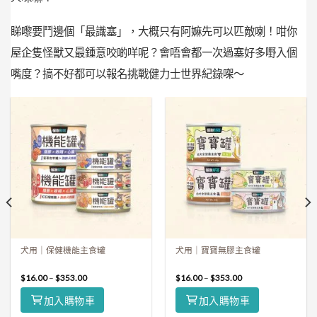
睇嚟要鬥邊個「最識塞」，大概只有阿嫲先可以匹敵喇！咁你
屋企隻怪獸又最鍾意咬啲咩呢？會唔會都一次過塞好多嘢入個
嘴度？搞不好都可以報名挑戰健力士世界紀錄㗎～
犬用｜保健機能主食罐
犬用｜寶寶無膠主食罐
$
16.00
–
$
353.00
$
16.00
–
$
353.00
加入購物車
加入購物車