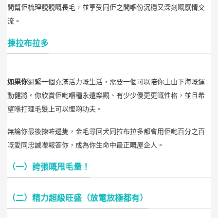
間幫佢梳理靚靚嘅長毛，並享受同佢之間嗰份沉穩又深刻嘅感情交
流。
揀拉布拉多
如果你
過緊一個充滿活力嘅生活，需要一個可以陪你上山下海嘅運
動健將。你欣賞佢哋嗰種永遠樂觀、有少少傻更更嘅性格，並且希
望喺打理毛髮上可以慳啲功夫。
無論你最後揀咗邊隻，金毛尋回犬同拉布拉多都會用佢哋百分之百
嘅愛同忠誠嚟報答你，成為你生命中最正嘅屋企人。
（一）誇張嘅甩毛量！
（二）精力超級旺盛（放電放極都有）