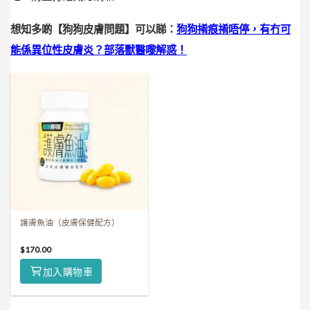
想知多啲【狗狗皮膚問題】可以睇：
狗狗𢯎痕𢯎唔停，有冇可
能係異位性皮膚炎？部落獸醫嚟解惑！
護膚魚油（皮膚保健配方）
$
170.00
加入購物車