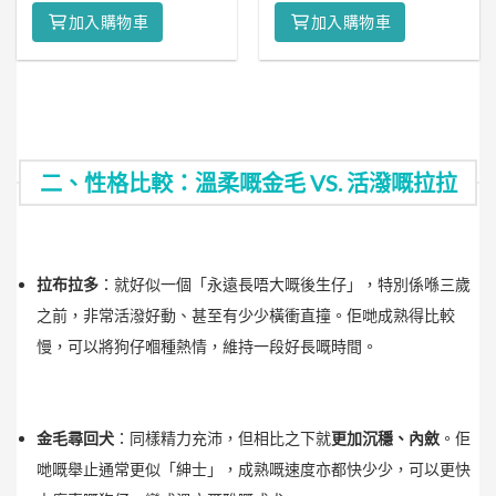
加入購物車
加入購物車
二、性格比較：溫柔嘅金毛 VS. 活潑嘅拉拉
拉布拉多
：就好似一個「永遠長唔大嘅後生仔」，特別係喺三歲
之前，非常活潑好動、甚至有少少橫衝直撞。佢哋成熟得比較
慢，可以將狗仔嗰種熱情，維持一段好長嘅時間。
金毛尋回犬
：同樣精力充沛，但相比之下就
更加沉穩、內斂
。佢
哋嘅舉止通常更似「紳士」，成熟嘅速度亦都快少少，可以更快