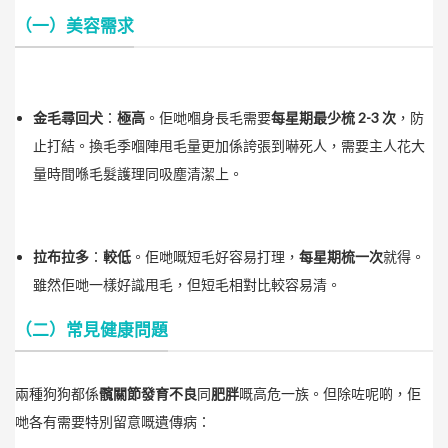
（一）美容需求
金毛尋回犬
：
極高
。佢哋嗰身長毛需要
每星期最少梳 2-3 次
，防
止打結。換毛季嗰陣甩毛量更加係誇張到嚇死人，需要主人花大
量時間喺毛髮護理同吸塵清潔上。
拉布拉多
：
較低
。佢哋嘅短毛好容易打理，
每星期梳一次
就得。
雖然佢哋一樣好識甩毛，但短毛相對比較容易清。
（二）常見健康問題
兩種狗狗都係
髖關節發育不良
同
肥胖
嘅高危一族。但除咗呢啲，佢
哋各有需要特別留意嘅遺傳病：