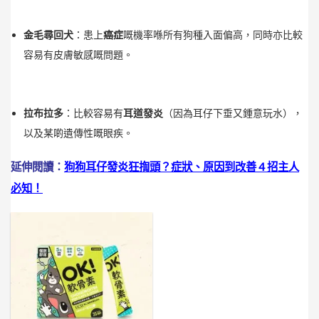
金毛尋回犬
：患上
癌症
嘅機率喺所有狗種入面偏高，同時亦比較
容易有皮膚敏感嘅問題。
拉布拉多
：比較容易有
耳道發炎
（因為耳仔下垂又鍾意玩水），
以及某啲遺傳性嘅眼疾。
延伸閱讀：
狗狗耳仔發炎狂揈頭？症狀、原因到改善 4 招主人
必知！