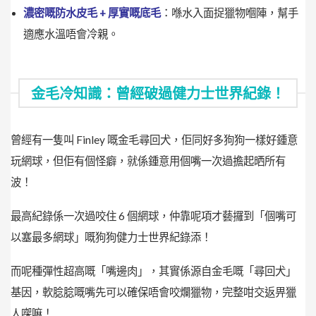
濃密嘅防水皮毛 + 厚實嘅底毛
：喺水入面捉獵物嗰陣，幫手
適應水溫唔會冷親。
金毛冷知識：曾經破過健力士世界紀錄！
曾經有一隻叫 Finley 嘅金毛尋回犬，佢同好多狗狗一樣好鍾意
玩網球，但佢有個怪癖，就係鍾意用個嘴一次過擔起晒所有
波！
最高紀錄係一次過咬住 6 個網球，仲靠呢項才藝攞到「個嘴可
以塞最多網球」嘅狗狗健力士世界紀錄添！
而呢種彈性超高嘅「嘴邊肉」，其實係源自金毛嘅「尋回犬」
基因，軟腍腍嘅嘴先可以確保唔會咬爛獵物，完整咁交返畀獵
人㗎嘛！