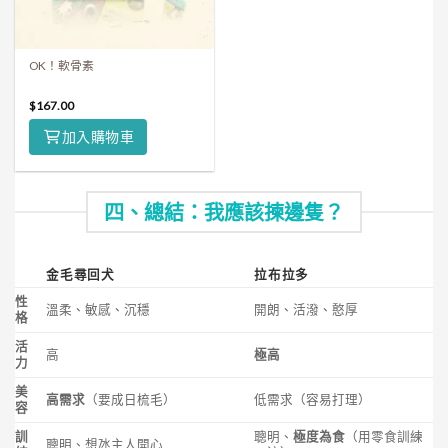
OK！軟骨素
$
167.00
加入購物車
四、總結：我應該揀邊隻？
金毛尋回犬
拉布拉多
性
溫柔、敏感、沉穩
開朗、活潑、憨厚
格
活
高
極高
力
美
高需求
（要成日梳毛）
低需求（容易打理）
容
訓
聰明、
極度為食
（用零食訓練
聰明、想氹主人開心