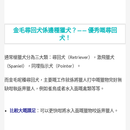
金毛尋回犬係邊種獵犬？—— 優秀嘅尋回
犬！
通常槍獵犬分為三大類：尋回犬（Retriever），激飛獵犬
（Spaniel），同埋指示犬（Pointer）。
而金毛呢種尋回犬，主要嘅工作就係將獵人打中嘅獵物完好無
缺咁執返畀獵人，例如雀鳥或者水入面嘅禽類等等。
比較大嘅蹼足
：可以更快咁將水入面嘅獵物咬返畀獵人。