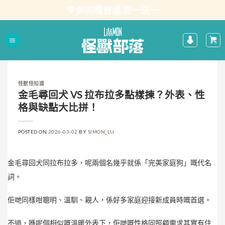
Skip
💖鮮肉糧首購 買一送一
to
content
怪獸怪知識
金毛尋回犬 VS 拉布拉多點樣揀？外表、性
格與缺點大比拼！
POSTED ON
2026-03-02
BY
SIMON_LU
金毛尋回犬同拉布拉多，呢兩個名幾乎就係「完美家庭狗」嘅代名
詞。
佢哋同樣咁聰明、溫馴、親人，係好多家庭迎接新成員時嘅首選。
不過，喺呢個相似嘅溫暖外表下，佢哋嘅性格同照顧需求其實有住