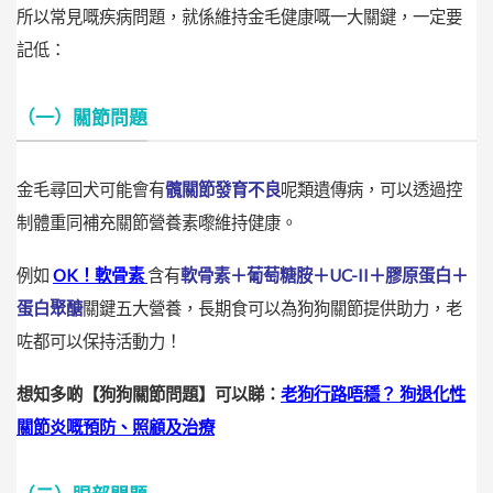
所以常見嘅疾病問題，就係維持金毛健康嘅一大關鍵，一定要
記低：
（一）關節問題
金毛尋回犬可能會有
髖關節發育不良
呢類遺傳病，可以透過控
制體重同補充關節營養素嚟維持健康。
例如
OK！軟骨素
含有
軟骨素＋葡萄糖胺＋UC-II＋膠原蛋白＋
蛋白聚醣
關鍵五大營養，長期食可以為狗狗關節提供助力，老
咗都可以保持活動力！
想知多啲【狗狗關節問題】可以睇：
老狗行路唔穩？ 狗退化性
關節炎嘅預防、照顧及治療