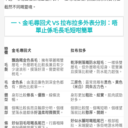
截然不同嘅靈魂。
一、金毛尋回犬 VS 拉布拉多外表分別：唔
單止係毛長毛短咁簡單
特
金毛尋回犬
拉布拉多
徵
飄逸嘅金色長毛
：擁有華麗嘅雙
乾淨俐落嘅防水短毛
：一樣係雙
毛
層毛，外層啲毛比較長兼且有少
層毛，但外層啲毛短身、密實兼
髮
少波浪形，摸落好滑。需要密密
且摸落比較硬，防水能力超強。
梳毛。
毛
金色系
：由淺忌廉色到深金色都
三原色
：最常見嘅有
黑色、黃色
色
有，顏色比較單一。
（米白）同朱古力色
。
體
身形比較
修長、優雅
，線條流
身形更加
粗壯、結實
，肌肉感勁
型
暢。
好多。
面
個嘴比較長而且輪廓分明，個樣
個頭比較闊、個嘴短啲，個樣望
部
望落永遠都係
好溫柔咁微微笑
。
落就比較
憨厚、開朗
。
好似水獺咁嘅粗尾巴
，根部粗
條
好似羽毛咁嘅長尾巴
，行路嗰陣
壯、末端變幼，係佢哋游水時嘅
尾
會好優雅咁擺下擺下。