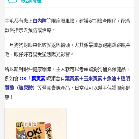
（二）眼部問題
金毛都有患上
白內障
等眼疾嘅風險，建議定期檢查眼仔，配合
獸醫指示去預防或治療。
一旦狗狗對眼惡化咗就返唔轉頭，尤其係最鍾意跑跑跳跳嘅金
毛，眼仔好容易受猛烈陽光影響。
所以趁對眼仲健康嗰陣，主人就可以考慮幫狗狗補充保健品，
例如食
OK！葉黃素
呢類含有
葉黃素＋玉米黃素＋魚油＋透明
質酸（玻尿酸）
等營養素嘅產品，日常就可以幫手保護眼部健
康！