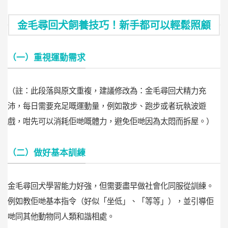
金毛尋回犬飼養技巧！新手都可以輕鬆照顧
（一）重視運動需求
（註：此段落與原文重複，建議修改為：金毛尋回犬精力充
沛，每日需要充足嘅運動量，例如散步、跑步或者玩執波遊
戲，咁先可以消耗佢哋嘅體力，避免佢哋因為太悶而拆屋。）
（二）做好基本訓練
金毛尋回犬學習能力好強，但需要盡早做社會化同服從訓練。
例如教佢哋基本指令（好似「坐低」、「等等」），並引導佢
哋同其他動物同人類和諧相處。