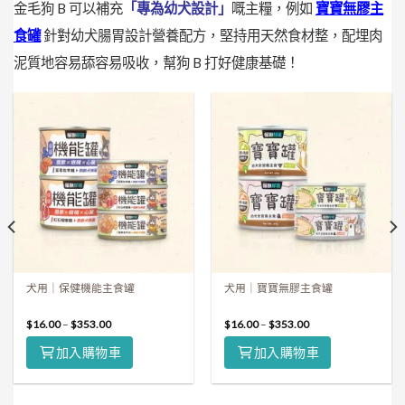
金毛狗 B 可以補充
「專為幼犬設計」
嘅主糧，例如
寶寶無膠主
食罐
針對幼犬腸胃設計營養配方，堅持用天然食材整，配埋肉
泥質地容易舔容易吸收，幫狗 B 打好健康基礎！
犬用｜保健機能主食罐
犬用｜寶寶無膠主食罐
$
16.00
–
$
353.00
$
16.00
–
$
353.00
加入購物車
加入購物車