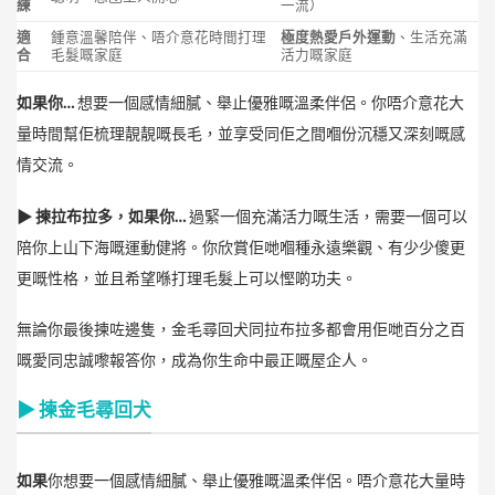
練
一流）
適
鍾意溫馨陪伴、唔介意花時間打理
極度熱愛戶外運動
、生活充滿
合
毛髮嘅家庭
活力嘅家庭
如果你…
想要一個感情細膩、舉止優雅嘅溫柔伴侶。你唔介意花大
量時間幫佢梳理靚靚嘅長毛，並享受同佢之間嗰份沉穩又深刻嘅感
情交流。
▶︎ 揀拉布拉多，如果你…
過緊一個充滿活力嘅生活，需要一個可以
陪你上山下海嘅運動健將。你欣賞佢哋嗰種永遠樂觀、有少少傻更
更嘅性格，並且希望喺打理毛髮上可以慳啲功夫。
無論你最後揀咗邊隻，金毛尋回犬同拉布拉多都會用佢哋百分之百
嘅愛同忠誠嚟報答你，成為你生命中最正嘅屋企人。
▶︎ 揀金毛尋回犬
如果
你想要一個感情細膩、舉止優雅嘅溫柔伴侶。唔介意花大量時