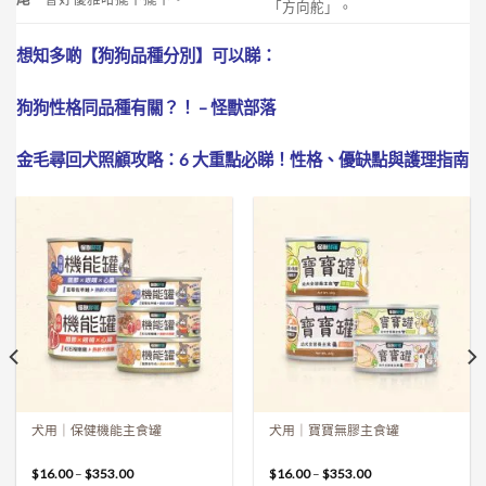
「方向舵」。
想知多啲【狗狗品種分別】可以睇：
狗狗性格同品種有關？！ – 怪獸部落
金毛尋回犬照顧攻略：6 大重點必睇！性格、優缺點與護理指南
犬用｜保健機能主食罐
犬用｜寶寶無膠主食罐
$
16.00
–
$
353.00
$
16.00
–
$
353.00