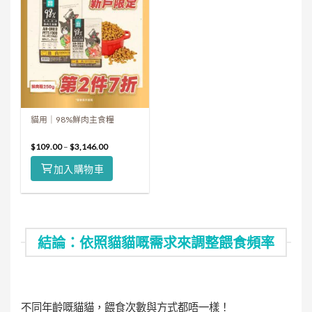
貓用｜98%鮮肉主食糧
$
109.00
–
$
3,146.00
加入購物車
結論：依照貓貓嘅需求來調整餵食頻率
不同年齡嘅貓貓，餵食次數與方式都唔一樣！