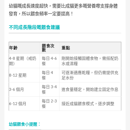
幼貓嘅成長速度超快，需要比成貓更多嘅營養嚟支撐身體
發育，所以餵食頻率一定要提高！
不同成長階段嘅餵食建議
餵食次
年齡
重點
數
4-8 星期（戒奶
每日 4-6
剛開始接觸固體食物，需搭配奶
期）
餐
水或濕糧
每日 4
可逐漸適應乾糧，但仍需提供充
8-12 星期
餐
足水份
每日 3-4
3-6 個月
進食量穩定，開始建立固定作息
餐
每日 2-3
6-12 個月
接近成貓餵食模式，逐步調整
餐
幼貓餵食小提醒：