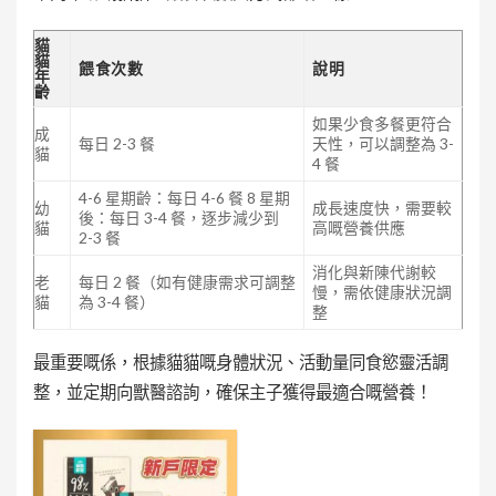
貓
貓
餵食次數
說明
年
齡
如果少食多餐更符合
成
每日 2-3 餐
天性，可以調整為 3-
貓
4 餐
4-6 星期齡：每日 4-6 餐 8 星期
幼
成長速度快，需要較
後：每日 3-4 餐，逐步減少到
貓
高嘅營養供應
2-3 餐
消化與新陳代謝較
老
每日 2 餐（如有健康需求可調整
慢，需依健康狀況調
貓
為 3-4 餐）
整
最重要嘅係，根據貓貓嘅身體狀況、活動量同食慾靈活調
整，並定期向獸醫諮詢，確保主子獲得最適合嘅營養！