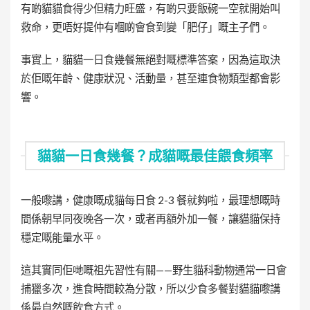
有啲貓貓食得少但精力旺盛，有啲只要飯碗一空就開始叫
救命，更唔好提仲有嗰啲會食到變「肥仔」嘅主子們。
事實上，貓貓一日食幾餐無絕對嘅標準答案，因為這取決
於佢嘅年齡、健康狀況、活動量，甚至連食物類型都會影
響。
貓貓一日食幾餐？成貓嘅最佳餵食頻率
一般嚟講，健康嘅成貓每日食 2-3 餐就夠啦，最理想嘅時
間係朝早同夜晚各一次，或者再額外加一餐，讓貓貓保持
穩定嘅能量水平。
這其實同佢哋嘅祖先習性有關——野生貓科動物通常一日會
捕獵多次，進食時間較為分散，所以少食多餐對貓貓嚟講
係最自然嘅飲食方式。