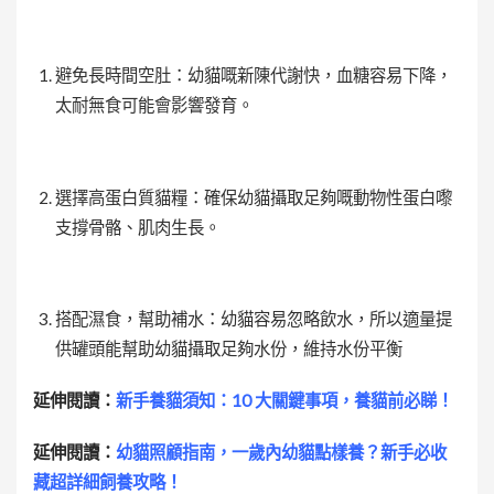
避免長時間空肚：幼貓嘅新陳代謝快，血糖容易下降，
太耐無食可能會影響發育。
選擇高蛋白質貓糧：確保幼貓攝取足夠嘅動物性蛋白嚟
支撐骨骼、肌肉生長。
搭配濕食，幫助補水：幼貓容易忽略飲水，所以
適量提
供罐頭能
幫助
幼貓攝取足夠水份，
維持
水份平衡
延伸閱讀：
新手養貓須知：10 大關鍵事項，養貓前必睇！
延伸閱讀：
幼貓照顧指南，一歲內幼貓點樣養？新手必收
藏超詳細飼養攻略！