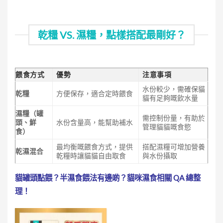
乾糧 VS. 濕糧，點樣搭配最剛好？
餵食方式
優勢
注意事項
水份較少，需確保貓
乾糧
方便保存，適合定時餵食
貓有足夠嘅飲水量
濕糧（罐
需控制份量，
有助於
頭、鮮
水份含量高，能幫助補水
管理
貓貓嘅食慾
食）
最均衡嘅餵食方式，提供
搭配濕糧可增加營養
乾濕混合
乾糧時讓貓貓自由取食
與水份攝取
貓罐頭點餵？半濕食餵法有邊啲？貓咪濕食相關 QA 總整
理！