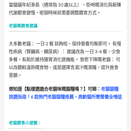
當貓貓年紀漸長（通常指 10 歲以上），佢哋嘅消化與新陳
代謝都會變慢，呢個時候就需要調整餵食方式。
老貓嘅餵食建議
大多數老貓： 一日 2 餐 就夠啦，保持營養均衡即可。 有慢
性疾病（腎臟病、糖尿病）： 建議改為 一日 3-4 餐，少食
多餐，
有助於
維持
腸胃消化道機能
。 食慾下降嘅老貓： 可
以改餵較溫熱嘅食物，或是選擇含湯汁嘅濕糧，提升進食
意願。
想知道【點樣選適合老貓咪嘅貓糧嗎？】可睇：
老貓貓糧
挑選指南！6 款熱門老貓貓糧推薦，高齡貓所需營養全喺這
老貓餵食小提醒：