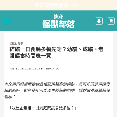
Skip
💖鮮肉糧首購 買一送一
to
content
怪獸行為學
貓貓一日食幾多餐先啱？幼貓、成貓、老
貓餵食時間表一覽
POSTED ON
2026-02-09
BY
SIMON_LU
本文用詞遵循寵物食品相關規範審慎調整，盡可能清楚傳達資
訊的同時，避免使用可能產生誤解的詞語，感謝家長嘅體諒與
理解！
「我屋企隻貓一日到底應該食幾多餐？」