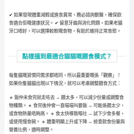
✔ 如果發現體重減輕或進食異常，務必諮詢獸醫，確保飲
食適合佢嘅健康狀況。 ✔ 留意牙齒與消化問題，如果老貓
牙口唔好，可以選擇較軟嘅食物，
有助於維持
正常食慾
。
點樣搵到最適合貓貓嘅餵食模式？
每隻貓嘅習慣同需求都唔同，所以最重要嘅係「觀察」！
如果你隻貓貓出現以下情況，就可以考慮調整餵食方式：
🔹 飯仲未食完就走咗去 → 餵太多，可以減少份量或調整食
物種類。 🔹 食完後仲會一直喵喵叫要飯 → 可能係餵太少，
或食物熱量唔夠高。 🔹 食太快導致嘔吐 → 試下少食多餐，
或使用慢食碗。 🔹 體重明顯上升或下降 → 檢查飲食份量與
營養比例，適時調整。