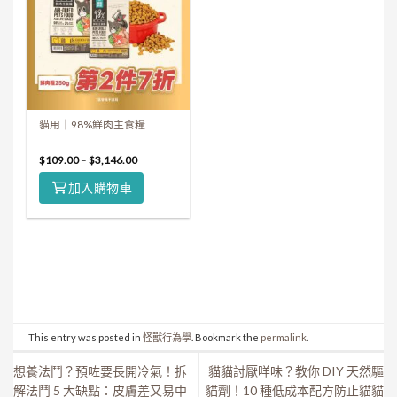
貓用｜98%鮮肉主食糧
$
109.00
–
$
3,146.00
加入購物車
This entry was posted in
怪獸行為學
. Bookmark the
permalink
.
想養法鬥？預咗要長開冷氣！拆
貓貓討厭咩味？教你 DIY 天然驅
解法鬥 5 大缺點：皮膚差又易中
貓劑！10 種低成本配方防止貓貓