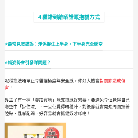
4 種錯到離晒譜嘅抱貓方式
⭐最常見嘅錯誤：淨係捉住上半身，下半身完全懸空
⭐錯姿勢會引發咩問題？
呢種抱法唔單止令貓貓極度無安全感，仲好大機會
對關節造成傷
害
！
畀主子有一種「腳踏實地」嘅支撐感好緊要。要避免令佢覺得自己
喺空中「掛住咗」。一旦佢覺得唔穩陣，對後腳就會開始周圍搵著
陸點、亂喐亂踢，好容易就會抓傷奴才㗎喇！