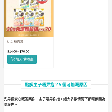
Litö! 輕肉泥
$
14.00
–
$
70.00
加入購物車
點解主子唔畀抱？5 個可能嘅原因
先畀個安心嘅答案你：主子唔畀你抱，絕大多數情況下都唔係因為
唔愛你。