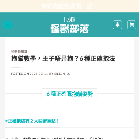
Skip
💖鮮肉糧首購 買一送一
to
content
怪獸怪知識
抱貓教學，主子唔畀抱？6 種正確抱法
POSTED ON
2026-03-11
BY
SIMON_LU
6 種正確嘅抱貓姿勢
⭐正確抱貓有 2 大關鍵重點！