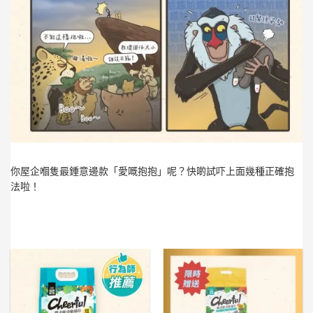
你屋企嗰隻最鍾意邊款「愛嘅抱抱」呢？快啲試吓上面幾種正確抱
法啦！