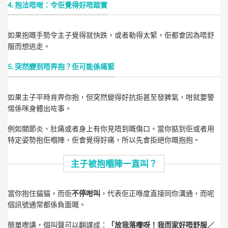
4. 抱法唔啱：令佢覺得好唔踏實
如果抱嘅手勢令主子覺得就快跌，或者勒得太緊，佢都會因為唔舒
服而想逃走。
5. 突然變到唔畀抱？佢可能係痛緊
如果主子平時肯畀你抱，但突然變得好抗拒甚至發脾氣，咁就要警
惕係咪身體出咗事。
例如關節炎、肚痛或者身上有你見唔到嘅傷口。當你掂到佢或者用
特定姿勢抱佢嗰陣，佢會覺得好痛，所以先會拒絕你嘅抱抱。
主子被抱嗰陣一直叫？
當你抱住貓貓，而佢
不停咁叫
，代表佢正喺度直接同你溝通，而呢
個訊號通常都係負面嘅。
簡單嚟講，個叫聲可以翻譯成：
「放我落嚟呀！我而家好唔舒服／