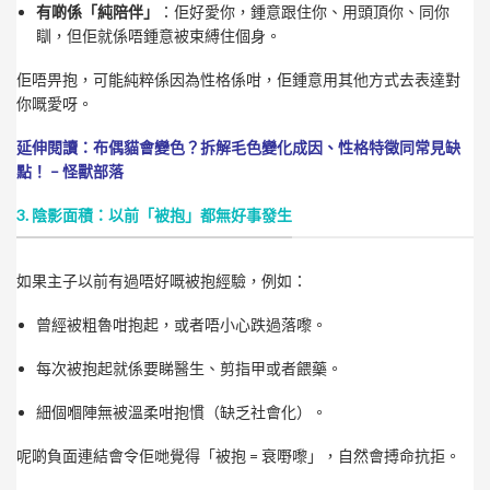
有啲係「純陪伴」
：佢好愛你，鍾意跟住你、用頭頂你、同你
瞓，但佢就係唔鍾意被束縛住個身。
佢唔畀抱，可能純粹係因為性格係咁，佢鍾意用其他方式去表達對
你嘅愛呀。
延伸閱讀：
布偶貓會變色？拆解毛色變化成因、性格特徵同常見缺
點！ – 怪獸部落
3. 陰影面積：以前「被抱」都無好事發生
如果主子以前有過唔好嘅被抱經驗，例如：
曾經被粗魯咁抱起，或者唔小心跌過落嚟。
每次被抱起就係要睇醫生、剪指甲或者餵藥。
細個嗰陣無被溫柔咁抱慣（缺乏社會化）。
呢啲負面連結會令佢哋覺得「被抱 = 衰嘢嚟」，自然會搏命抗拒。