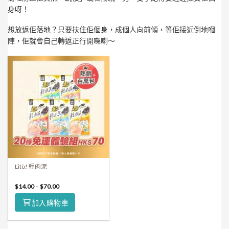
身呀！
想放返佢落地？只要扶住佢個身，成個人向前傾，等佢接近倒地嗰
陣，佢就會自己轉返正行開㗎喇～
Litö! 輕肉泥
$
14.00
–
$
70.00
加入購物車