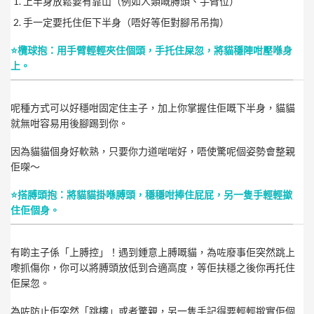
上半身放鬆要有靠山（例如人類嘅膊頭、手臂位）
手一定要托住佢下半身（唔好等佢對腳吊吊揈）
⭐欖球抱：用手臂輕輕夾住個頭，手托住屎忽，將貓穩陣咁壓喺身
上。
呢種方式可以好穩咁固定住主子，加上你掌握住佢嘅下半身，貓貓
就無咁容易用後腳踢到你。
因為貓貓個身好軟熟，只要你力道啱啱好，唔使驚呢個姿勢會整親
佢㗎～
⭐搭膊頭抱：將貓貓掛喺膊頭，穩穩咁捧住屁屁，另一隻手輕輕撳
住佢個身。
有啲主子係「上膊控」！遇到鍾意上膊嘅貓，為咗廢事佢突然跳上
嚟抓傷你，你可以將膊頭放低到合適高度，等佢扶穩之後你再托住
佢屎忽。
為咗防止佢突然「跳樓」或者驚親，另一隻手記得要輕輕撳實佢個