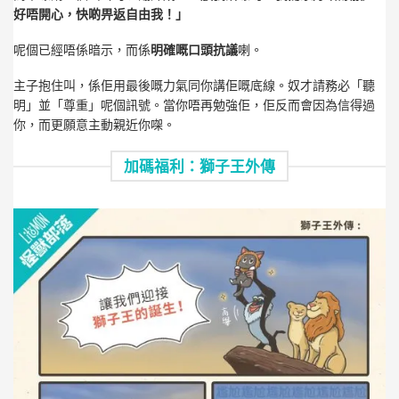
好唔開心，快啲畀返自由我！」
呢個已經唔係暗示，而係
明確嘅口頭抗議
喇。
主子抱住叫，係佢用最後嘅力氣同你講佢嘅底線。奴才請務必「聽
明」並「尊重」呢個訊號。當你唔再勉強佢，佢反而會因為信得過
你，而更願意主動親近你㗎。
加碼福利：獅子王外傳