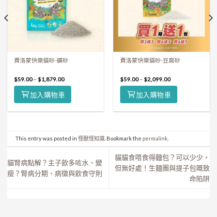
費洛蒙快樂貓砂-礦砂
費洛蒙快樂貓砂-豆腐砂
$
59.00
–
$
1,879.00
$
59.00
–
$
2,099.00
加入購物車
加入購物車
This entry was posted in
怪獸怪知識
. Bookmark the
permalink
.
貓貓食唔食得麵包？可以少少，
貓腎病點解？主子飲多咗水、變
但無好處！生麵團與提子包嘅致
瘦？腎病分期、病徵與飲食守則
命陷阱