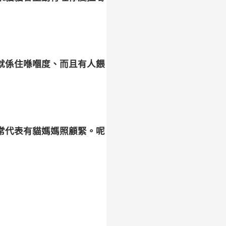
就係住喺嗰度、而且有人餵
通常代表有貓媽媽照顧緊。
呢