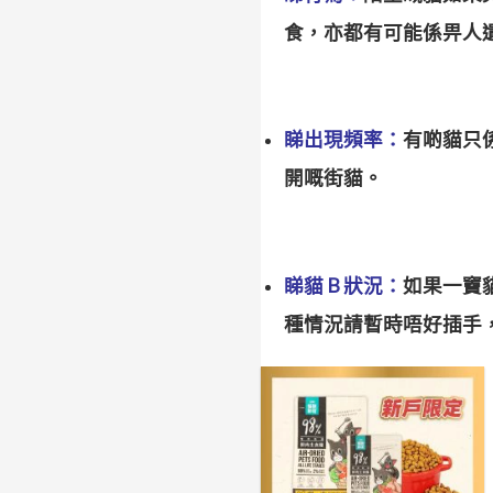
食，亦都有可能係畀人
睇出現頻率：
有啲貓只
開嘅街貓。
睇貓 B 狀況：
如果一竇
種情況請暫時唔好插手