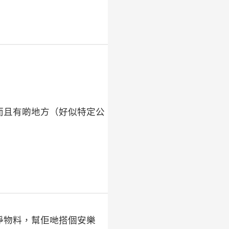
而且有啲地方（好似特定公
淨物料，幫佢哋搭個安樂