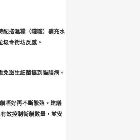
時配搭濕糧（罐罐）補充水
垃圾令街坊反感。
避免滋生細菌搞到貓貓病。
貓唔好再不斷繁殖。建議
以有效控制街貓數量，並安