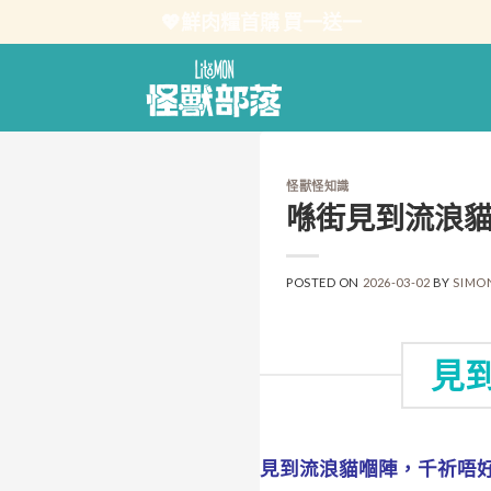
Skip
💖鮮肉糧首購 買一送一
to
content
怪獸怪知識
喺街見到流浪貓
POSTED ON
2026-03-02
BY
SIMO
見
見到流浪貓嗰陣，千祈唔