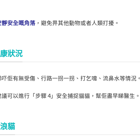
安靜安全嘅角落
，避免畀其他動物或者人類打擾。
健康狀況
睇吓佢有無受傷、行路一拐一拐、打乞嚏、流鼻水等情況
議可以進行「步驟 4」安全捕捉貓貓，幫佢盡早睇醫生
流浪貓