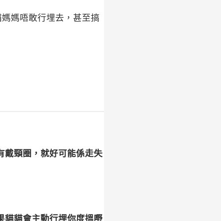
貓媽媽唔敢行埋去，甚至搞
有戴頸圈，就好可能係走失
果貓貓會主動行埋你度搵嘢