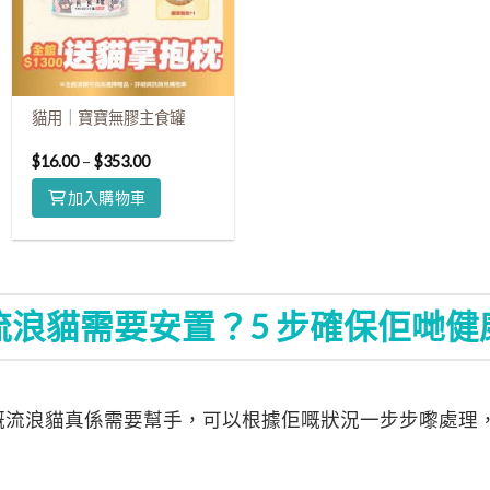
貓用｜寶寶無膠主食罐
$
16.00
–
$
353.00
加入購物車
流浪貓需要安置？5 步確保佢哋健
嘅流浪貓真係需要幫手，可以根據佢嘅狀況一步步嚟處理