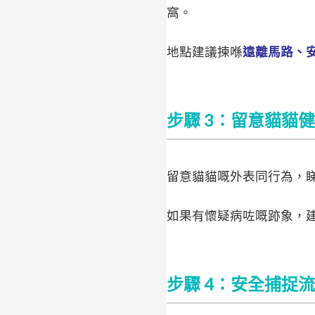
窩。
地點建議揀喺
遠離馬路、
步驟 3：留意貓貓
留意貓貓嘅外表同行為，
如果有懷疑病咗嘅跡象，建
步驟 4：安全捕捉