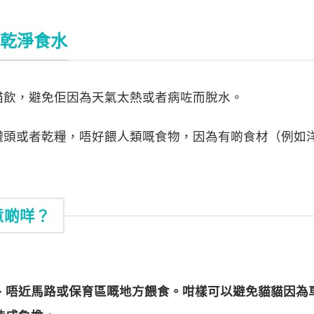
同乾淨食水
貓飲，避免佢因為天氣太熱或者病咗而脫水。
罐頭或者乾糧，唔好餵人類嘅食物，因為有啲食材（例如
意啲咩？
、唔近馬路或保育區嘅地方餵食。咁樣可以避免貓貓因為