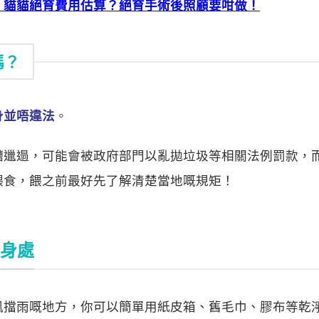
！貓貓絕育費用估算？絕育手術後照顧要咁做！
嗎？
身並唔違法
。
糟邋遢，可能會被政府部門以亂拋垃圾等相關法例罰款，
餵食，餵之前最好先了解清楚當地嘅規矩！
藏身處
風擋雨嘅地方，你可以簡單用紙皮箱、舊毛巾、膠布等乾