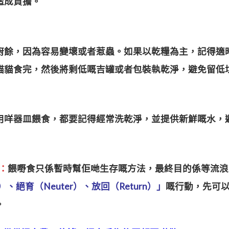
造成負擔。
廚餘，因為容易變壞或者惹蟲。如果以乾糧為主，記得適
貓貓食完，然後將剩低嘅吉罐或者包裝執乾淨，避免留低
用咩器皿餵食，都要記得經常洗乾淨，並提供新鮮嘅水，
）：
餵嘢食只係暫時幫佢哋生存嘅方法，最終目的係等流浪
）、絕育（Neuter）、放回（Return）」
嘅行動，先可
。