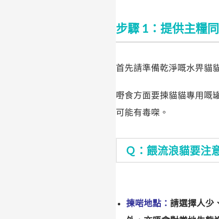
步驟 1：提供主糧
首先請準備乾淨嘅水畀貓
嘢食方面要揀貓貓專用嘅
可能有毒㗎。
Ｑ：餵流浪貓要注
揀啱地點：
請選擇人少