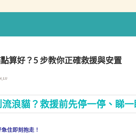
點算好？5 步教你正確救援與安置
N_LU
到流浪貓？救援前先停一停、睇一
好急住即刻抱走！