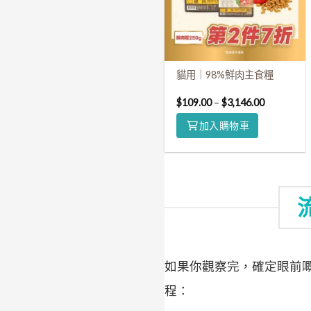
貓用｜98%鮮肉主食糧
$
109.00
–
$
3,146.00
加入購物車
如果你觀察完，確定眼前
程：