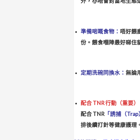
外，亦唔會對當地生態
準備啱嘅食物：
唔好餵
份。餵食嗰陣最好睇住
定期洗碗同換水：
無論
配合 TNR 行動（重要
配合 TNR
「誘捕（Trap
排後續打針等健康護理