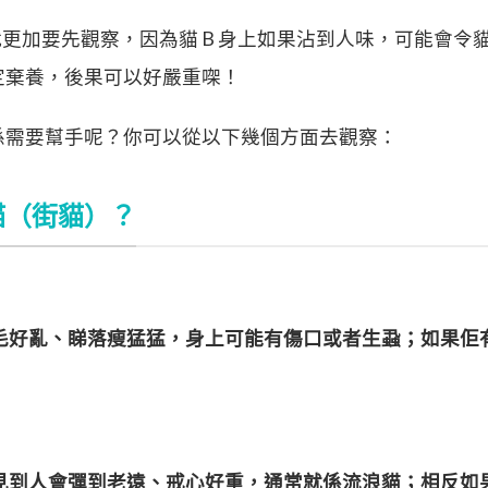
就更加要先觀察，因為貓 B 身上如果沾到人味，可能會令
定棄養，後果可以好嚴重㗎！
係需要幫手呢？你可以從以下幾個方面去觀察：
貓（街貓）？
毛好亂、睇落瘦猛猛，身上可能有傷口或者生蝨；如果佢
見到人會彈到老遠、戒心好重，通常就係流浪貓；相反如