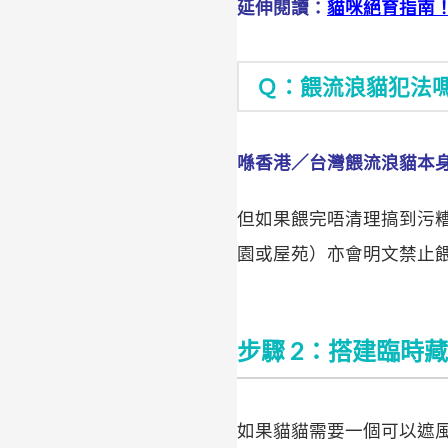
延伸閱讀：
貓咪絕育指南
Ｑ：餵流浪貓犯法
喺香港／台灣餵流浪貓本
但如果餵完唔清理搞到污
園或屋苑）亦會明文禁止
步驟 2：搭建臨時
如果貓貓需要一個可以遮