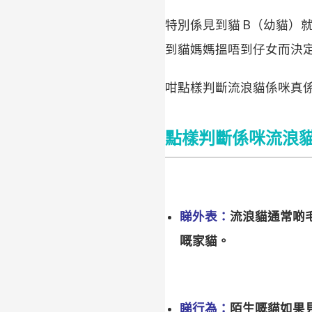
特別係見到貓 B（幼貓）
到貓媽媽搵唔到仔女而決
咁點樣判斷流浪貓係咪真
點樣判斷係咪流浪
睇外表：
流浪貓通常啲
嘅家貓。
睇行為：
陌生嘅貓如果