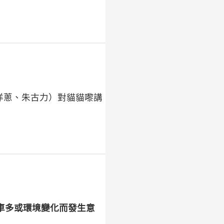
洋蔥、朱古力）對貓貓嚟講
車多或環境變化而發生意