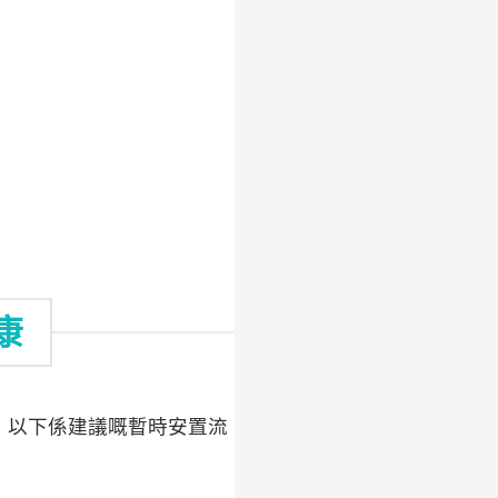
康
，以下係建議嘅暫時安置流