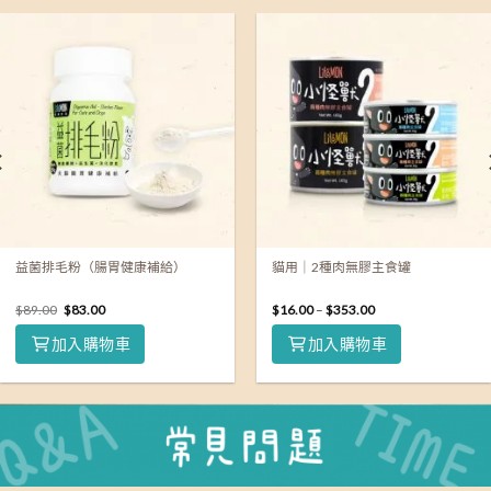
益菌排毛粉（腸胃健康補給）
貓用｜2種肉無膠主食罐
$
89.00
$
83.00
$
16.00
–
$
353.00
加入購物車
加入購物車