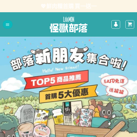
Skip
💖鮮肉糧首購 買一送一
to
content