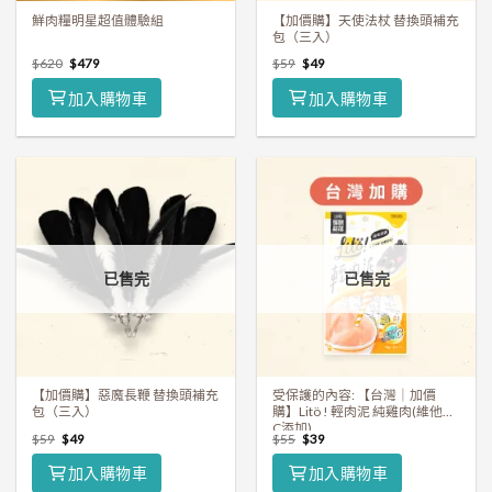
鮮肉糧明星超值體驗組
【加價購】天使法杖 替換頭補充
包（三入）
$
620
$
479
$
59
$
49
加入購物車
加入購物車
已售完
已售完
【加價購】惡魔長鞭 替換頭補充
受保護的內容: 【台灣｜加價
包（三入）
購】Litö ! 輕肉泥 純雞肉(維他命
C添加)
$
59
$
49
$
55
$
39
加入購物車
加入購物車