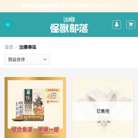
Skip
💖鮮肉糧體驗組 新戶限定第二件七折👉
to
content
首頁
/
加購專區
已售完