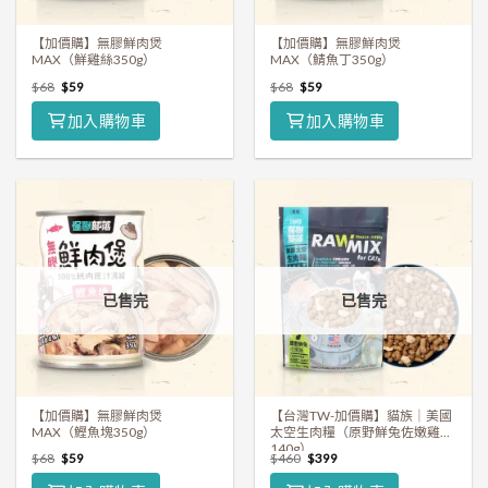
【加價購】無膠鮮肉煲
【加價購】無膠鮮肉煲
MAX（鮮雞絲350g）
MAX（鯖魚丁350g）
$
68
$
59
$
68
$
59
加入購物車
加入購物車
已售完
已售完
【加價購】無膠鮮肉煲
【台灣TW-加價購】貓族｜美國
MAX（鰹魚塊350g）
太空生肉糧（原野鮮兔佐嫩雞
140g）
$
68
$
59
$
460
$
399