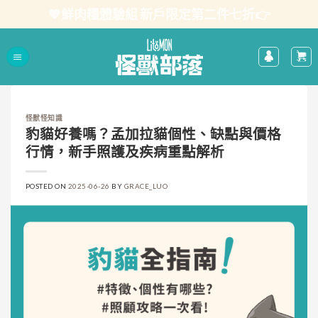
Skip
💖鮮肉糧體驗組 新戶限定第二件七折👉
to
content
怪獸怪知識
豹貓好養嗎？孟加拉貓個性、缺點與價格
行情，新手照護及疾病重點解析
POSTED ON
2025-06-26
BY
GRACE_LUO