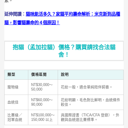
素。
延伸閱讀：
貓咪能活多久？家貓平均壽命解析：米克斯到品種
貓，影響貓壽命的４個原因！
抱貓（孟加拉貓）價格？購買請找合法貓
舍！
類型
價格區間
說明
NT$30,000～
寵物級
花紋一般，適合單純陪伴飼養。
50,000
NT$60,000～
花紋明顯、毛色對比鮮明，血統條件
血統佳
90,000
較佳。
比賽級／
NT$100,000～
具國際證書（TICA/CFA 登錄），外
冠軍血統
150,000 以上
觀與血統達比賽標準。