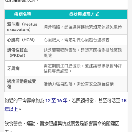
疾病名稱
症狀與處理方式
漏斗胸（Pectus
胸骨塌陷，建議選擇健康繁殖來源避免遺傳
excavatum）
心肌病（HCM）
心臟肥大，需定期做心臟超音波檢查
遺傳性貧血
缺乏葡萄糖酵素酶，建議基因檢測排除繁殖
（PKDef）
風險
需定期關注口腔健康，並建議尋求獸醫師評
牙周病
估與專業處理。
過度活動造成受
活動力強易跌落，需設置安全跳台結構
傷
豹貓的平均壽命約為
12 至 16 年
，若照顧得當，甚至可活至
18
年以上
。
飲食營養、運動、醫療照護與情感關愛是影響壽命的關鍵因