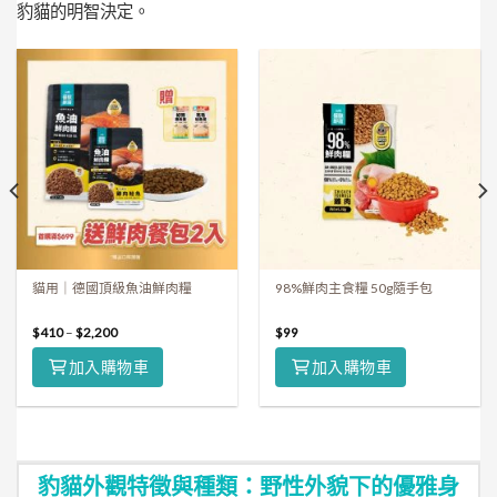
豹貓的明智決定。
貓用｜德國頂級魚油鮮肉糧
98%鮮肉主食糧 50g隨手包
$
410
–
$
2,200
$
99
加入購物車
加入購物車
豹貓外觀特徵與種類：野性外貌下的優雅身