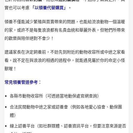
實也可以考慮
「以領養代替購買」
。
領養不僅能減少繁殖與買賣帶來的問題，也能給流浪動物一個溫暖
的家，或許不是每隻浪浪都有名貴血統和華麗外表，但牠們所帶來
的歡樂與陪伴絕對不會少！
建議家長在決定飼養前，不妨先到附近的動物收容所或中途之家看
看，說不定在與浪浪的相遇的過程中，就能遇見屬於你的命定小怪
獸喔！
常見領養管道參考：
各縣市動物收容所（可透過當地動保處官網查詢）
合法民間動物中途之家或認養會（例如各地愛心協會、動保團
體）
線上認養平台（如社群媒體、認養資訊平台，但要注意來源是否