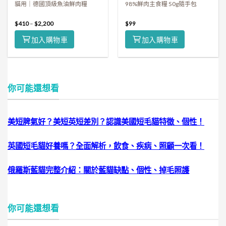
貓用｜德國頂級魚油鮮肉糧
98%鮮肉主食糧 50g隨手包
$
410
–
$
2,200
$
99
加入購物車
加入購物車
你可能還想看
美短脾氣好？美短英短差別？認識美國短毛貓特徵、個性！
英國短毛貓好養嗎？全面解析，飲食、疾病、照顧一次看！
俄羅斯藍貓完整介紹：關於藍貓缺點、個性、掉毛照護
你可能還想看