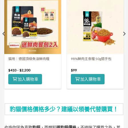
貓用｜德國頂級魚油鮮肉糧
98%鮮肉主食糧 50g隨手包
$
410
–
$
2,200
$
99
加入購物車
加入購物車
豹貓價格價格多少？建議以領養代替購買！
也許你因為喜歡
豹貓
，而想知
道豹貓價格
。不過除了購買之外，其