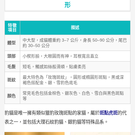
形
特徵
描述
項目
中大型，成貓體重約 3–7 公斤，身長 50–90 公分，尾巴
體型
約 30–50 公分
頭部
小楔形臉，大眼圓而有神，耳根寬且直立
毛髮
短毛，觸感如絲般滑順，貼膚柔亮
最大特色為「玫瑰斑紋」，圓形或橢圓形斑點，黑或深
斑紋
褐色搭配金、銀、雪豹色底毛
常見毛色包括金棕色、銀灰色、白色、雪白與黑色斑點
顏色
等
豹貓是唯一擁有類似獵豹玫瑰斑點的家貓，屬於
斑點虎斑
的代
表之一，並包括大理石紋豹貓、銀豹貓等特殊品系。