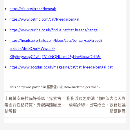
https://cfa.org/breed/bengal/
https://www.petmd.com/cat/breeds/bengal
https://www.purina.co.uk/find-a-pet/cat-breeds/bengal
https://headsupfortails.com/blogs/cats/bengal-cat-breed?
srsltid=AfmBOorMWwoe8-
KBg5nyvwagG1vEqTVo0NQNUbmi26yHne5IoawDH26o
https://www.zooplus.co.uk/magazine/cat/cat-breeds/bengal-cat
This entry was posted in
怪獸怪知識
. Bookmark the
permalink
.
土耳其安哥拉貓好養嗎？探索古
狗狗淚痕怎麼清？解析5大原因與
老國寶性格特質、外觀與照顧重
清潔步驟，日常改善、飲食建議
點解析
關鍵整理