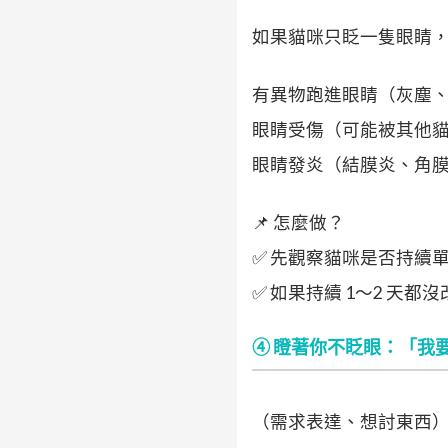
如果貓咪只眨一隻眼睛
有異物跑進眼睛（灰塵
眼睛受傷（可能被其他
眼睛發炎（結膜炎、角
📌 怎麼做？
✅ 先觀察貓咪是否持續
✅ 如果持續 1～2 
④ 瞪著你不眨眼：「我
（需求表達、想討東西