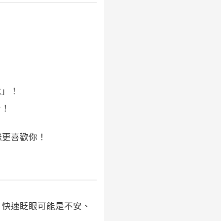
號」！
看！
咪更喜歡你！
、快速眨眼可能是不安、