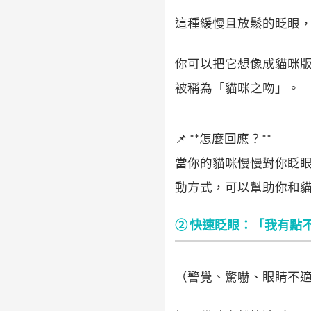
這種緩慢且放鬆的眨眼
你可以把它想像成貓咪
被稱為「貓咪之吻」。
📌 **怎麼回應？**
當你的貓咪慢慢對你眨
動方式，可以幫助你和
② 快速眨眼：「我有點
（警覺、驚嚇、眼睛不