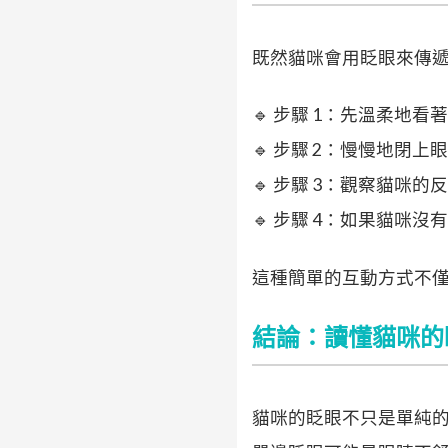
既然貓咪會用眨眼來傳
🔹 步驟 1：先溫柔地
🔹 步驟 2：慢慢地閉上
🔹 步驟 3：觀察貓
🔹 步驟 4：如果貓
這種簡單的互動方式不
結論：讀懂貓咪的
貓咪的眨眼不只是單純