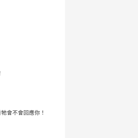
！
看牠會不會回應你！