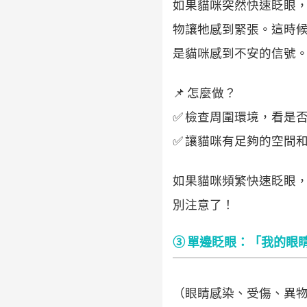
如果貓咪突然快速眨眼
物讓牠感到緊張。這時
是貓咪感到不安的信號
📌 怎麼做？
✅ 檢查周圍環境，看是
✅ 讓貓咪有足夠的空間
如果貓咪頻繁快速眨眼
別注意了！
③ 單邊眨眼：「我的眼
（眼睛感染、受傷、異