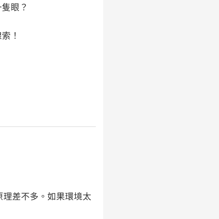
一隻眼？
線索！
！
原理差不多。如果環境太