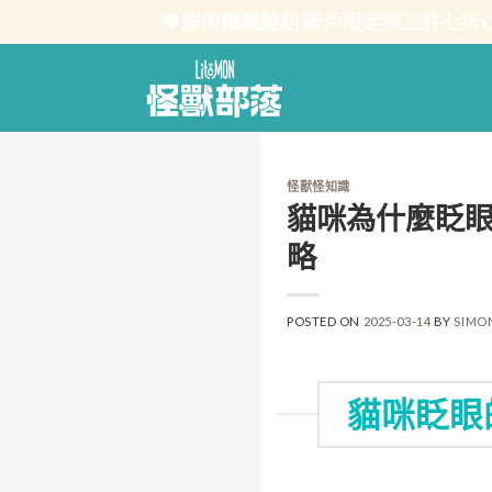
Skip
💖鮮肉糧體驗組 新戶限定第二件七折
to
content
怪獸怪知識
貓咪為什麼眨
略
POSTED ON
2025-03-14
BY
SIMO
貓咪眨眼