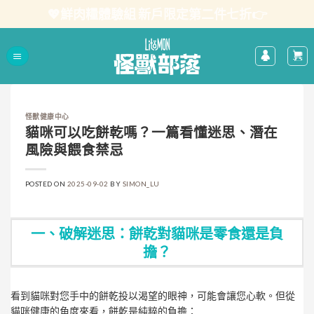
Skip
💖鮮肉糧體驗組 新戶限定第二件七折👉
to
content
怪獸健康中心
貓咪可以吃餅乾嗎？一篇看懂迷思、潛在
風險與餵食禁忌
POSTED ON
2025-09-02
BY
SIMON_LU
一、破解迷思：餅乾對貓咪是零食還是負
擔？
看到貓咪對您手中的餅乾投以渴望的眼神，可能會讓您心軟。但從
貓咪健康的角度來看，餅乾是純粹的負擔：