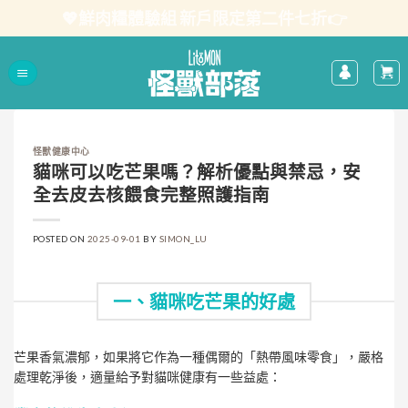
Skip
💖鮮肉糧體驗組 新戶限定第二件七折👉
to
content
怪獸健康中心
貓咪可以吃芒果嗎？解析優點與禁忌，安
全去皮去核餵食完整照護指南
POSTED ON
2025-09-01
BY
SIMON_LU
一、貓咪吃芒果的好處
芒果香氣濃郁，如果將它作為一種偶爾的「熱帶風味零食」，嚴格
處理乾淨後，適量給予對貓咪健康有一些益處：