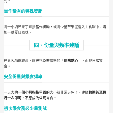
到。
當作稀有的特殊獎勵
將一小塊芒果丁直接當作獎勵，或將少量芒果泥混入主食罐中，增
加一點夏日風味。
四、份量與頻率建議
芒果因糖份較高，應被視為非常態的「
風味點心
」，而非日常零
食。
安全份量與餵食頻率
一天大約
一個小拇指指甲蓋
的大小就非常足夠了。建議
數週甚至數
月一次
即可，不應成為常規零食。
初次餵食務必少量測試