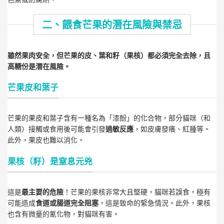
二、餵食芒果的潛在風險與禁忌
雖然果肉安全，但芒果的皮、葉和籽（果核）都必須完全去除，且
高糖份是潛在風險。
芒果皮和葉子
芒果的果皮和葉子含有一種名為「漆酚」的化合物，部分貓咪（和
人類）接觸或食用後可能會引發
過敏反應
，如皮膚發癢、紅腫等。
此外，果皮也難以消化。
果核（籽）是窒息元兇
這是
最主要的危險
！芒果的果核非常大且堅硬，貓咪若誤食，極有
可能造成
食道或腸道完全阻塞
，這是致命的緊急情況。此外，果核
也含有微量的氰化物，對貓咪有害。