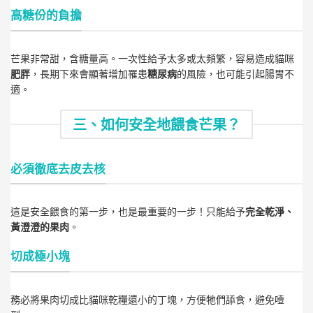
高糖份的負擔
芒果非常甜，含糖量高。一次性給予太多或太頻繁，容易造成貓咪
肥胖
，長期下來會顯著增加罹患
糖尿病
的風險，也可能引起腸胃不
適。
三、如何安全地餵食芒果？
必須徹底去皮去核
這是安全餵食的第一步，也是最重要的一步！只能給予
完全乾淨、
黃澄澄的果肉
。
切成極小塊
務必將果肉切成比貓咪乾糧還小的丁塊，方便牠們舔食，避免噎