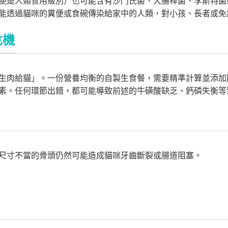
使是人類食用級別）也可能含有沙門氏菌、大腸桿菌、李斯特菌
能透過貓咪的糞便或食碗傳染給家中的人類，對小孩、長者或免
危機
生肉給貓」。一份營養均衡的自製生食餐，需要精準計算並添加
素。任何環節出錯，都可能導致前述的牛磺酸缺乏、鈣磷失衡等
尺寸不當的骨頭仍然可能造成貓咪牙齒斷裂或腸道阻塞。