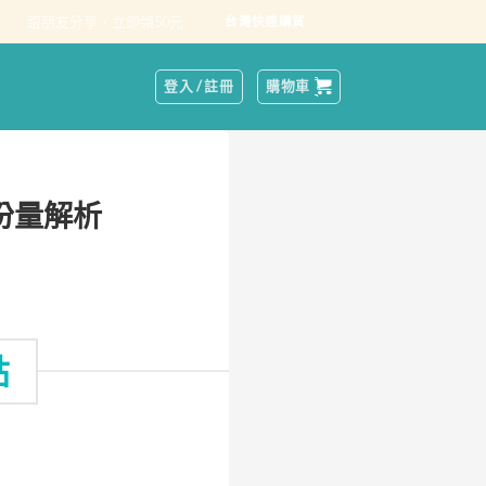
跟朋友分享，立即領50元
台灣快速購買
登入 / 註冊
購物車
份量解析
點