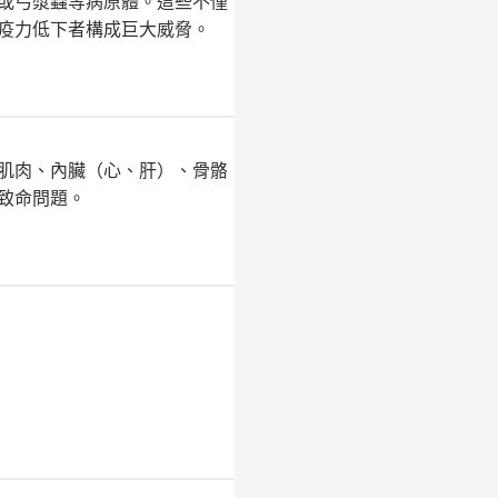
或弓漿蟲等病原體。這些不僅
疫力低下者構成巨大威脅。
肌肉、內臟（心、肝）、骨骼
致命問題。