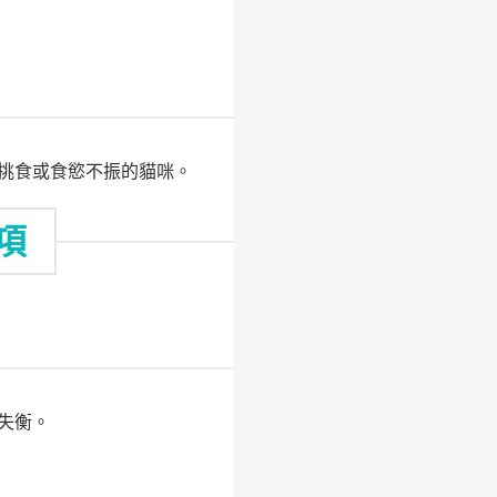
挑食或食慾不振的貓咪。
項
失衡。