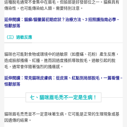
這種脫毛通常不會集中在眉毛，但臉部是好發部位之一。貓癬具有
傳染性，也可能傳染給人類，需要特別注意。
延伸閱讀：
貓癬/貓黴菌初期症狀？治療方法、3 招照護指南必學 –
怪獸部落
（三）過敏反應
貓咪也可能對食物或環境中的過敏原（如塵蟎、花粉）產生反應，
造成臉部搔癢、紅腫，進而因過度搔抓導致脫毛。過敏引起的脫
毛，通常會伴隨著強烈的搔癢感。
延伸閱讀：常見貓咪皮膚病：從皮屑、紅點到局部脫毛，一篇看懂 –
怪獸部落
七、貓咪眉毛禿不一定是生病！
貓咪眉毛禿禿並不一定意味著生病，它可能是正常的生理現象或基
因遺傳的結果。