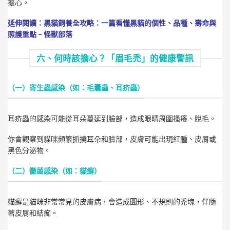
擔心。
延伸閱讀：
黑貓飼養全攻略：一篇看懂黑貓的個性、品種、壽命與
照護重點 – 怪獸部落
六、何時該擔心？「眉毛禿」的健康警訊
（一）寄生蟲感染（如：毛囊蟲、耳疥蟲）
耳疥蟲的感染可能從耳朵蔓延到臉部，造成眼睛周圍搔癢、脫毛。
你會觀察到貓咪頻繁抓撓耳朵和臉部，皮膚可能出現紅腫、皮屑或
黑色分泌物。
（二）黴菌感染（如：貓癬）
貓癬是貓咪非常常見的皮膚病，會造成圓形、不規則的禿塊，伴隨
著皮屑和結痂。