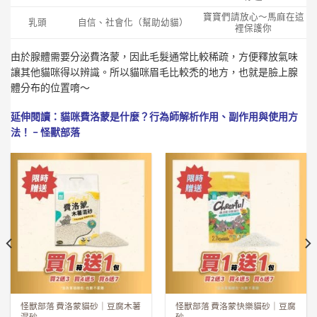
寶寶們請放心～馬麻在這
乳頭
自信、社會化（幫助幼貓）
裡保護你
由於腺體需要分泌費洛蒙，因此毛髮通常比較稀疏，方便釋放氣味
讓其他貓咪得以辨識。所以貓咪眉毛比較禿的地方，也就是臉上腺
體分布的位置唷～
延伸閱讀：
貓咪費洛蒙是什麼？行為師解析作用、副作用與使用方
法！ – 怪獸部落
怪獸部落 費洛蒙貓砂｜豆腐木薯
怪獸部落 費洛蒙快樂貓砂｜豆腐
混砂
砂