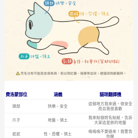
費洛蒙部位
涵義
貓咪翻譯機
這個地方我來過，很安全
頭部
快樂、安全
而且我很喜歡
我來貼個姓名貼紙，告訴
爪子
地盤、領土
大家這是朕的地盤
嗚嗚嗚不要過來！我警告
屁屁
性、恐懼、領土
你喔