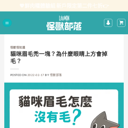
Skip
💖鮮肉糧體驗組 新戶限定第二件七折👉
to
content
怪獸怪知識
貓咪眉毛禿一塊？為什麼眼睛上方會掉
毛？
POSTED ON
2022-02-17
BY
怪獸部落