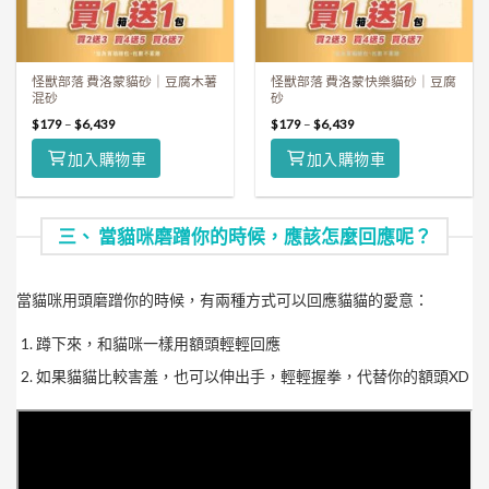
怪獸部落 費洛蒙貓砂｜豆腐木薯
怪獸部落 費洛蒙快樂貓砂｜豆腐
混砂
砂
$
179
–
$
6,439
$
179
–
$
6,439
加入購物車
加入購物車
三、 當貓咪磨蹭你的時候，應該怎麼回應呢？
當貓咪用頭磨蹭你的時候，有兩種方式可以回應貓貓的愛意：
蹲下來，和貓咪一樣用額頭輕輕回應
如果貓貓比較害羞，也可以伸出手，輕輕握拳，代替你的額頭XD