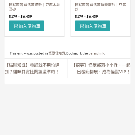
怪獸部落 費洛蒙貓砂｜豆腐木薯
怪獸部落 費洛蒙快樂貓砂｜豆腐
混砂
砂
$
179
–
$
6,439
$
179
–
$
6,439
加入購物車
加入購物車
This entry was posted in
怪獸怪知識
. Bookmark the
permalink
.
【貓咪知識】養貓就不用怕遲
【招募】怪獸部落小小兵，一起
到？貓咪其實比鬧鐘還準時！
出發寵物展、成為怪獸VIP！