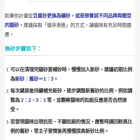
如果你計畫從
豆腐砂更換為礦砂，或是想嘗試不同品牌與類型
的貓砂，
建議採取「循序漸進」的方式，讓貓咪有充足時間適
應。
換砂步驟如下：
可以在清理完貓砂要補砂時，慢慢加入新砂，建議初期比例
為
新砂：舊砂＝1：3
。
每次鏟屎後持續補充新砂，逐步調整新舊砂的比例，例如調
整為
2：2、3：1
等，並觀察貓咪的如廁反應是否自然接
受。
若發現貓咪出現抗拒、不願如廁的情況，應暫時調回較高比
例的舊砂，等主子習慣後再慢慢提高新砂比例。