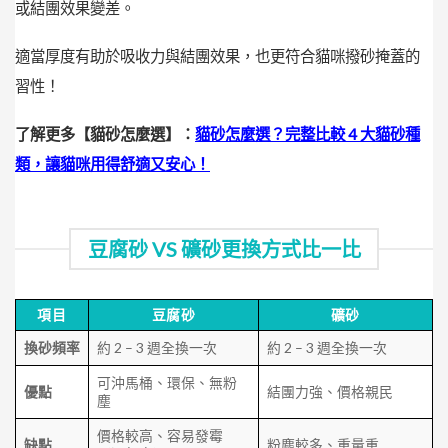
或結團效果變差。
適當厚度有助於吸收力與結團效果，也更符合貓咪撥砂掩蓋的
習性！
了解更多【貓砂怎麼選】：
貓砂怎麼選？完整比較 4 大貓砂種
類，讓貓咪用得舒適又安心！
豆腐砂 VS 礦砂更換方式比一比
項目
豆腐砂
礦砂
換砂頻率
約 2 – 3 週全換一次
約 2 – 3 週全換一次
可沖馬桶、環保、無粉
優點
結團力強、價格親民
塵
價格較高、容易發霉
缺點
粉塵較多、重量重