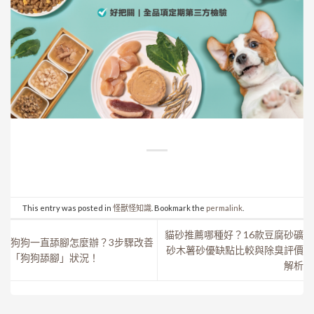
This entry was posted in
怪獸怪知識
. Bookmark the
permalink
.
貓砂推薦哪種好？16款豆腐砂礦
狗狗一直舔腳怎麼辦？3步驟改善
砂木薯砂優缺點比較與除臭評價
「狗狗舔腳」狀況！
解析