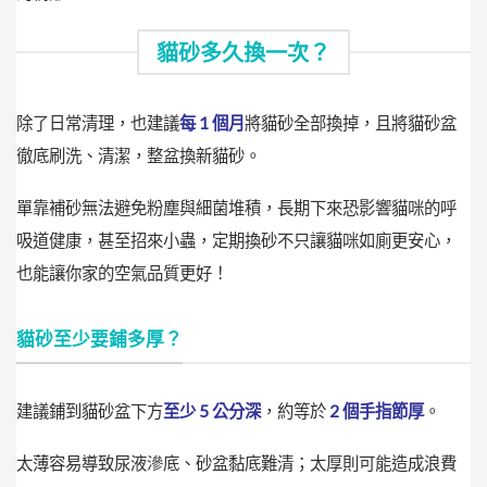
貓砂多久換一次？
除了日常清理，也建議
每 1 個月
將貓砂全部換掉，且將貓砂盆
徹底刷洗、清潔，整盆換新貓砂。
單靠補砂無法避免粉塵與細菌堆積，長期下來恐影響貓咪的呼
吸道健康，甚至招來小蟲，定期換砂不只讓貓咪如廁更安心，
也能讓你家的空氣品質更好！
貓砂至少要鋪多厚？
建議鋪到貓砂盆下方
至少 5 公分深
，約等於
2 個手指節厚
。
太薄容易導致尿液滲底、砂盆黏底難清；太厚則可能造成浪費