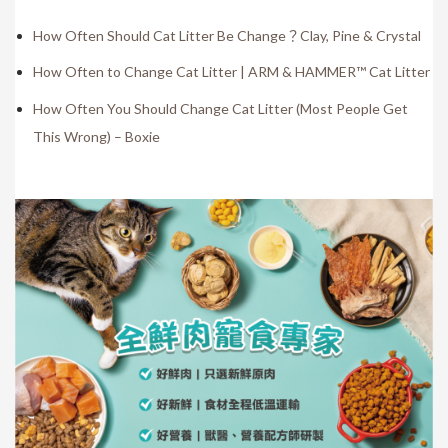
How Often Should Cat Litter Be Change？Clay, Pine & Crystal
How Often to Change Cat Litter | ARM & HAMMER™ Cat Litter
How Often You Should Change Cat Litter (Most People Get
This Wrong) – Boxie