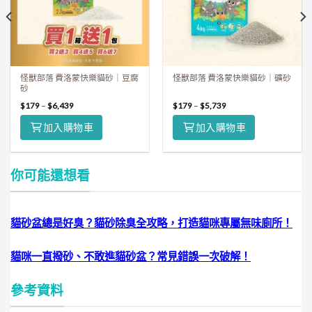
怪獸部落 費洛蒙快樂貓砂｜豆腐
怪獸部落 費洛蒙快樂貓砂｜礦砂
砂
$
179
–
$
6,439
$
179
–
$
5,739
加入購物車
加入購物車
你可能還想看
貓砂盆總是好臭？貓砂除臭全攻略，打造貓咪專屬無味廁所！
貓咪一直撥砂、不敢進貓砂盆？常見錯誤一次破解！
參考資料