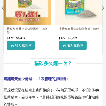
怪獸部落 費洛蒙快樂貓砂｜豆腐
怪獸部落 費洛蒙快樂貓砂｜礦砂
砂
$
179
–
$
6,439
$
179
–
$
5,739
加入購物車
加入購物車
貓砂多久鏟一次？
建議每天至少清理 1 – 2 次貓咪的排泄物。
理想狀況是在貓咪上廁所後的 1 小時內清理乾淨，不但能避免
細菌孳生、異味產生，也能降低因氣味過重導致貓咪抗拒如廁
的情形。