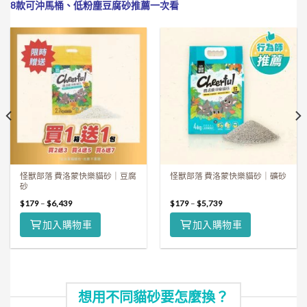
8款可沖馬桶、低粉塵豆腐砂推薦一次看
怪獸部落 費洛蒙快樂貓砂｜豆腐
怪獸部落 費洛蒙快樂貓砂｜礦砂
砂
$
179
–
$
6,439
$
179
–
$
5,739
加入購物車
加入購物車
想用不同貓砂要怎麼換？