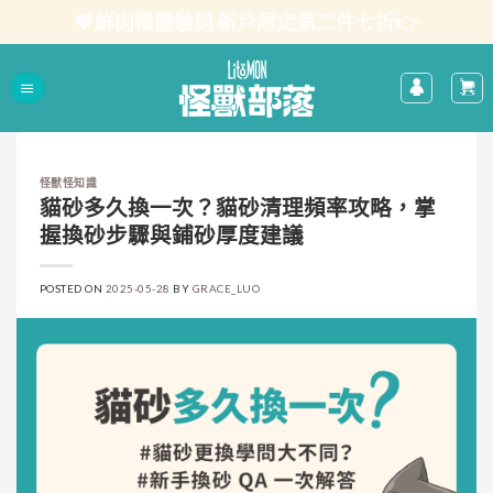
Skip
💖鮮肉糧體驗組 新戶限定第二件七折👉
to
content
怪獸怪知識
貓砂多久換一次？貓砂清理頻率攻略，掌
握換砂步驟與鋪砂厚度建議
POSTED ON
2025-05-28
BY
GRACE_LUO