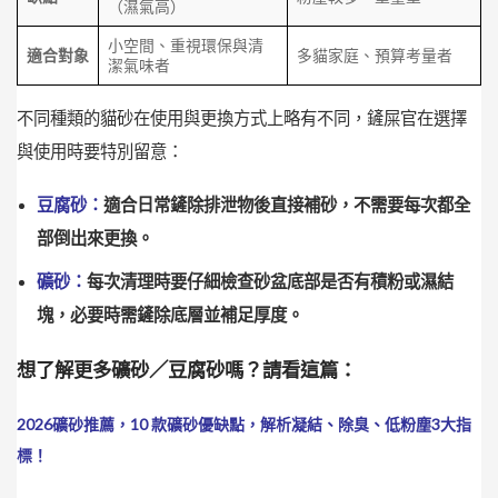
（濕氣高）
小空間、重視環保與清
適合對象
多貓家庭、預算考量者
潔氣味者
不同種類的貓砂在使用與更換方式上略有不同，鏟屎官在選擇
與使用時要特別留意：
豆腐砂：
適合日常鏟除排泄物後直接補砂，不需要每次都全
部倒出來更換。
礦砂：
每次清理時要仔細檢查砂盆底部是否有積粉或濕結
塊，必要時需鏟除底層並補足厚度。
想了解更多礦砂／豆腐砂嗎？請看這篇：
2026礦砂推薦，10 款礦砂優缺點，解析凝結、除臭、低粉塵3大指
標！