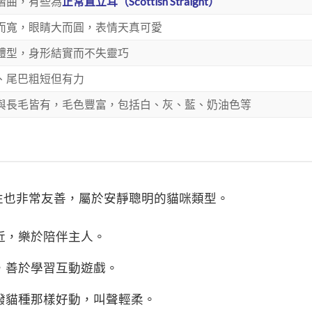
摺曲，有些為
正常直立耳（Scottish Straight）
而寬，眼睛大而圓，表情天真可愛
體型，身形結實而不失靈巧
、尾巴粗短但有力
與長毛皆有，毛色豐富，包括白、灰、藍、奶油色等
性也非常友善，屬於安靜聰明的貓咪類型。
近，樂於陪伴主人。
，善於學習互動遊戲。
潑貓種那樣好動，叫聲輕柔。