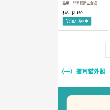
貓用｜開胃慕斯主食罐
$
48
–
$
1,150
加入購物車
（一）摺耳貓外觀