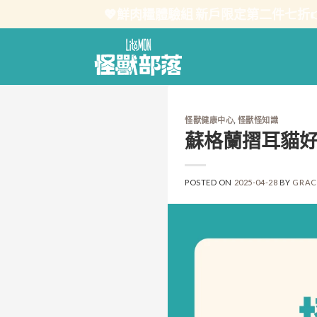
Skip
💖鮮肉糧體驗組 新戶限定第二件七折
to
content
怪獸健康中心
,
怪獸怪知識
蘇格蘭摺耳貓
POSTED ON
2025-04-28
BY
GRAC