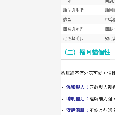
耳朵
向前
臉型與眼睛
臉圓
體型
中等
四肢與尾巴
四肢
毛色與毛長
短毛
（二）摺耳貓個性
摺耳貓不僅外表可愛，個
溫和親人：
喜歡與人親
聰明靈活：
理解能力強
安靜溫馴：
不像某些活