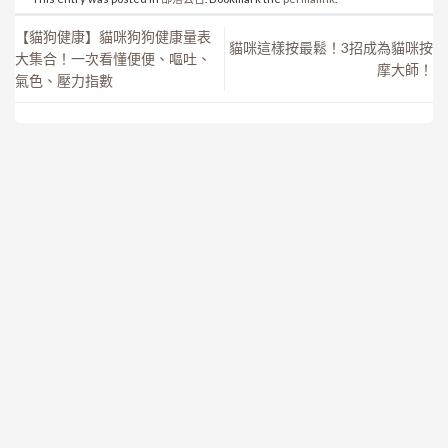
【貓狗健康】貓咪狗狗健康量表
貓咪這樣按最鬆！3招成為貓咪按
大集合！一次看懂便便、嘔吐、
摩大師！
氣色、壓力指數