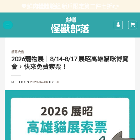
Skip
💖鮮肉糧體驗組 新戶限定第二件七折👉
to
content
部落公告
2026寵物展｜8/14-8/17 展昭高雄貓咪博覽
會，快來免費索票！
POSTED ON
2023-06-08
BY
KK