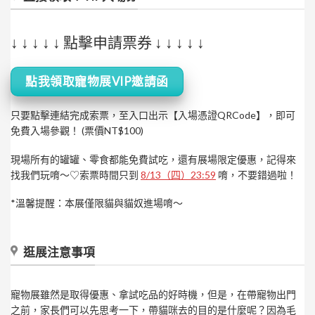
↓ ↓ ↓ ↓ ↓ 點擊申請票券 ↓ ↓ ↓ ↓ ↓
點我領取寵物展VIP邀請函
只要點擊連結完成索票，至入口出示【入場憑證QRCode】，即可
免費入場參觀！ (票價NT$100)
現場所有的罐罐、零食都能免費試吃，還有展場限定優惠，記得來
找我們玩唷～♡
索票時間只到
8/13（四）23:59
唷，不要錯過啦！
*溫馨提醒：本展僅限貓與貓奴進場唷～
逛展注意事項
寵物展雖然是取得優惠、拿試吃品的好時機，但是，在帶寵物出門
之前，家長們可以先思考一下，帶貓咪去的目的是什麼呢？因為毛