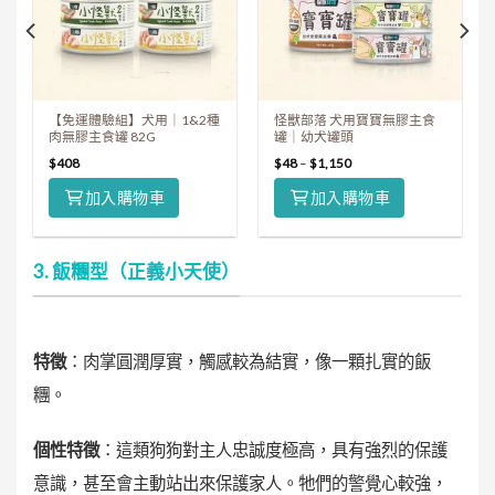
【免運體驗組】犬用｜1&2種
怪獸部落 犬用寶寶無膠主食
肉無膠主食罐 82G
罐｜幼犬罐頭
$
408
$
48
–
$
1,150
加入購物車
加入購物車
3. 飯糰型（正義小天使）
特徵
：肉掌圓潤厚實，觸感較為結實，像一顆扎實的飯
糰。
個性特徵
：這類狗狗對主人忠誠度極高，具有強烈的保護
意識，甚至會主動站出來保護家人。牠們的警覺心較強，