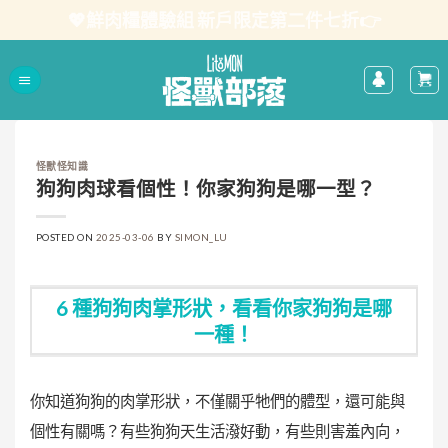
Skip
💖鮮肉糧體驗組 新戶限定第二件七折👉
to
content
怪獸怪知識
狗狗肉球看個性！你家狗狗是哪一型？
POSTED ON
2025-03-06
BY
SIMON_LU
6 種狗狗肉掌形狀，看看你家狗狗是哪
一種！
你知道狗狗的肉掌形狀，不僅關乎牠們的體型，還可能與
個性有關嗎？有些狗狗天生活潑好動，有些則害羞內向，