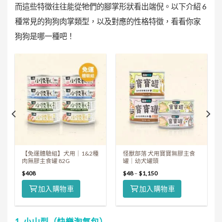
而這些特徵往往能從牠們的腳掌形狀看出端倪。以下介紹 6
種常見的狗狗肉掌類型，以及對應的性格特徵，看看你家
狗狗是哪一種吧！
【免運體驗組】犬用｜1&2種
怪獸部落 犬用寶寶無膠主食
肉無膠主食罐 82G
罐｜幼犬罐頭
$
408
$
48
–
$
1,150
加入購物車
加入購物車
1. 小山型（快樂淘氣包）