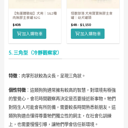
【免運體驗組】犬用｜1&2種
怪獸部落 犬用寶寶無膠主食
肉無膠主食罐 82G
罐｜幼犬罐頭
$
408
$
48
–
$
1,150
加入購物車
加入購物車
5. 三角型（冷靜觀察家）
特徵
：肉掌形狀較為尖長，呈現三角狀。
個性特徵
：這類狗狗通常擁有較高的智慧，對環境有極強
的警覺心，會花時間觀察再決定是否要接近新事物。牠們
對陌生人可能會有所防備，需要較長時間熟悉新朋友。這
類狗狗適合懂得尊重牠們獨立性的飼主，在社會化訓練
上，也需要慢慢引導，讓牠們學會信任新環境。