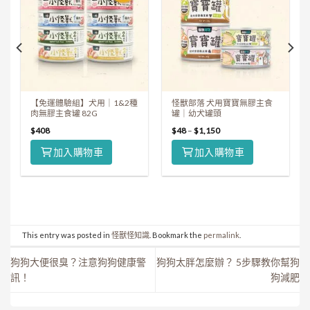
【免運體驗組】犬用｜1&2種
怪獸部落 犬用寶寶無膠主食
肉無膠主食罐 82G
罐｜幼犬罐頭
$
408
$
48
–
$
1,150
加入購物車
加入購物車
This entry was posted in
怪獸怪知識
. Bookmark the
permalink
.
狗狗大便很臭？注意狗狗健康警
狗狗太胖怎麼辦？ 5步驟教你幫狗
訊！
狗減肥