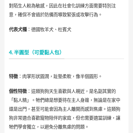
對陌生人較為敏感，因此在社會化訓練方面需要特別注
意，確保不會過於防備而導致緊張或攻擊行為。
代表犬種
：德國牧羊犬、杜賓犬
4. 半圓型（可愛黏人包）
特徵
：肉掌形狀圓潤，趾墊柔軟，像半個圓形。
個性特徵
：這類狗狗天生喜歡與人親近，是名副其實的
「黏人精」。牠們總是想要待在主人身邊，無論是在家中
還是出門，甚至可能會因為主人離開而感到焦慮。這類狗
狗非常適合喜歡寵物陪伴的家庭，但也需要適當訓練，讓
牠們學會獨立，以避免分離焦慮的問題。