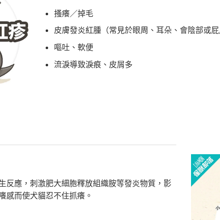
搔癢／掉毛
皮膚發炎紅腫
（常見於眼周、耳朵、會陰部或屁
嘔吐、軟便
流淚導致淚痕、皮屑多
生反應
，刺激肥大細胞釋放組織胺等發炎物質，
影
癢感而使犬貓忍不住抓癢。