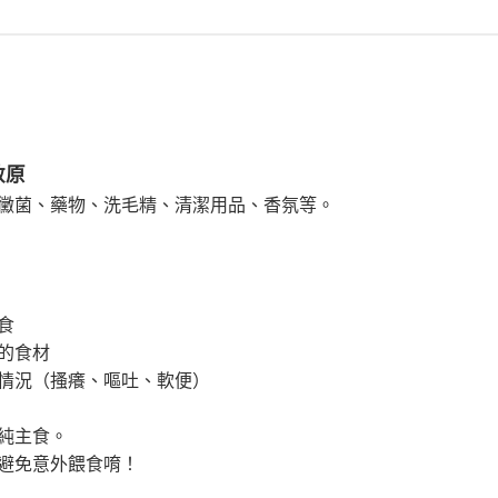
敏原
黴菌、藥物、洗毛精、清潔用品、香氛等。
食
的食材
情況（搔癢、嘔吐、軟便）
純主食。
避免意外餵食唷！