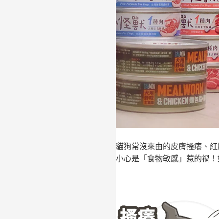
貓狗常沒來由的皮膚搔癢、紅
小心是「食物敏感」惹的禍！