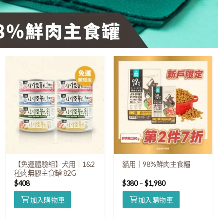
【免運體驗組】犬用｜1&2
貓用｜98%鮮肉主食糧
種肉無膠主食罐 82G
$
408
$
380
–
$
1,980
加入購物車
加入購物車