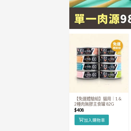
無膠鮮肉煲
【免運體驗組】貓用｜1 &
2種肉無膠主食罐 82G
$
24
–
$
858
$
408
加入購物車
加入購物車