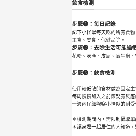
飲食檢測
步驟❶：每日記錄
記下小怪獸每天吃的所有食物
主食、零食、保健品等。
步驟❷：去除生活可能過
花粉、灰塵、皮屑、寄生蟲、
步驟❸：飲食檢測
使用
較低敏的食材
做為固定主
每周慢慢加入之前
懷疑有反應
一週內仔細觀察小怪獸的耐受
＊檢測期間內，需限制攝取單
＊讓身邊一起居住的人知道，