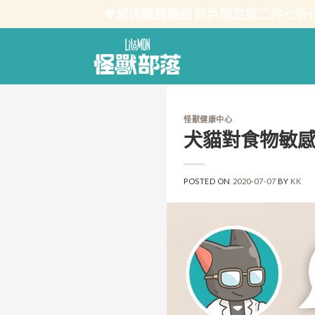
Skip
💖鮮肉糧體驗組 新戶限定第二件七折
to
content
怪獸健康中心
犬貓對食物敏
POSTED ON
2020-07-07
BY
KK