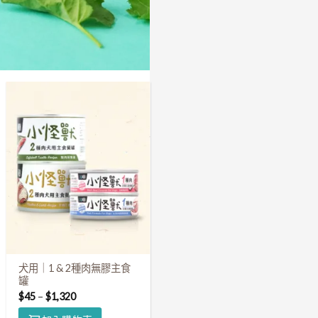
犬用｜1 & 2種肉無膠主食
罐
$
45
–
$
1,320