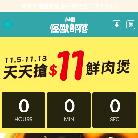
Skip
💖鮮肉糧體驗組 新戶限定第二件七折👉
to
content
0
0
0
HOURS
MIN
SEC