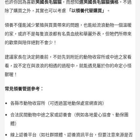
也許你因為喜歡
英國長毛貓貓
，而想知
道英國長毛貓貓價格
。不過
除了購買之外，其實也可以考慮
「以領養代替購買」
。
領養不僅能減少繁殖與買賣帶來的問題，也能給流浪動物一個溫暖
的家，或許不是每隻浪浪都有名貴血統和華麗外表，但牠們所帶來
的歡樂與陪伴絕對不會少！
建議家長在決定飼養前，不妨先到附近的動物收容所或中途之家看
看，說不定在與浪浪的相遇的過程中，就能遇見屬於你的命定小怪
獸喔！
常見領養管道參考：
各縣市動物收容所（可透過當地動保處官網查詢）
合法民間動物中途之家或認養會（例如各地愛心協會、動保團
體）
線上認養平台（如社群媒體、認養資訊平台，但要注意來源是否