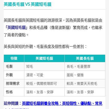
英國長毛貓 VS 英國短毛貓
英國長毛貓與英國短毛貓的淵源很深，因為英國長毛貓就是由
「英國短毛貓」
和長毛品種（像是波斯貓）繁育而成
，也繼承
了兩者的優點。
英長與英短的外觀、毛髮長度及個性都有一些差別：
特徵
英國短毛貓
英國長毛貓
毛髮
短毛
長毛，毛量豐厚
外觀
濃密、可愛
蓬鬆、優雅
梳理需求
較低，偶爾梳理即可
較高，需要天天梳毛
性格
溫和、友善、安靜
溫和、友善、安靜
延伸閱讀：
英國短毛貓飼養全攻略：英短個性、優缺點、常見