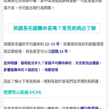
如果居住空間很吵雜、家中環境或成員有變動，可能會感到緊
張不安，也可能出現行為問題。
英國長毛貓壽命長嗎？常見疾病必了解
英國長毛貓的平均壽命約
12–15 年
，如果提供良好的飼養環境
與定期檢查，有些甚至可以活
超過 16 年
。
延伸閱讀：貓咪能活多久？家貓平均壽命解析：米克斯到品種貓，
影響貓壽命的４個原因！ – 怪獸部落
因此了解以下常見疾病，絕對有助於家長們及早預防和照護：
肥厚性心肌病 (HCM)
這是常見於英國短毛貓的心臟疾病，可能導致
心臟功能受損，