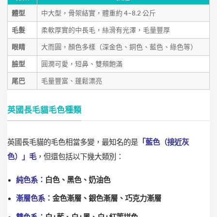
體型
中大型，骨架結實，體重約 4–8.2 公斤
毛髮
柔軟厚實的中長毛，絲滑有光澤，毛量豐厚
眼睛
大而圓，顏色多樣（深金色、銅色、藍色、綠色等）
臉型
圓潤可愛，短鼻、雙頰飽滿
尾巴
毛量豐富、蓬鬆漂亮
英國長毛貓毛色種類
英國長毛貓的毛色相當多變，最知名的是
「藍色（接近灰
色）」毛
，但還包括以下幾大類別：
純色系：
白色、黑色、奶油色
漸層色系：
金色漸層、銀色漸層、巧克力漸層
雙色系：
白+藍、白+黑、白+紅等拼色