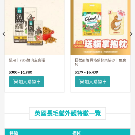
貓用｜98%鮮肉主食糧
怪獸部落 費洛蒙快樂貓砂｜豆腐
砂
$
380
–
$
1,980
$
179
–
$
6,439
加入購物車
加入購物車
英國長毛貓外觀特徵一覽
特徵
描述