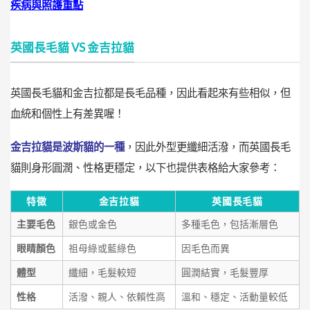
疾病與照護重點
英國長毛貓 VS 金吉拉貓
英國長毛貓和金吉拉都是長毛品種，因此看起來有些相似，但
血統和個性上有差異喔！
金吉拉貓是波斯貓的一種
，因此外型更纖細活潑，而英國長毛
貓則身形圓潤、性格更穩定，以下也提供表格給大家參考：
特徵
金吉拉貓
英國長毛貓
主要毛色
銀色或金色
多種毛色，包括漸層色
眼睛顏色
祖母綠或藍綠色
因毛色而異
體型
纖細，毛髮較短
圓潤結實，毛髮豐厚
性格
活潑、親人、依賴性高
溫和、穩定、活動量較低