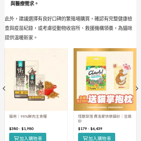
與醫療需求。
此外，建議選擇有良好口碑的繁殖場購買，確認有完整健康檢
查與疫苗紀錄，或考慮從動物收容所、救援機構領養，為貓咪
提供溫暖新家。
貓用｜98%鮮肉主食糧
怪獸部落 費洛蒙快樂貓砂｜豆腐
砂
$
380
–
$
1,980
$
179
–
$
6,439
加入購物車
加入購物車