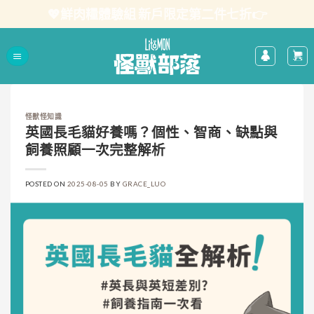
Skip
💖鮮肉糧體驗組 新戶限定第二件七折👉
to
content
怪獸怪知識
英國長毛貓好養嗎？個性、智商、缺點與
飼養照顧一次完整解析
POSTED ON
2025-08-05
BY
GRACE_LUO