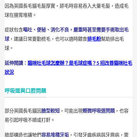
因為英國長毛貓毛髮厚實，舔毛時容易吞入大量毛髮，造成毛
球在腸胃堆積。
症狀包含
嘔吐、便秘、消化不良
，嚴重時甚至需要手術取出毛
球
，建議日常要勤梳毛，也可以適時餵食
排毛粉
幫助排出毛
球。
延伸閱讀：
貓咪吐毛球怎麼辦？是毛球症嗎？5 招改善貓咪吐毛
狀況
呼吸道與口腔問題
部分英國長毛貓因
臉型較短
，可能出現
輕微呼吸道問題
，也容
易引起呼吸不順或打鼾。
臉部構造也讓牠們
容易堆積牙垢
，引發牙齒疾病與牙周病，需