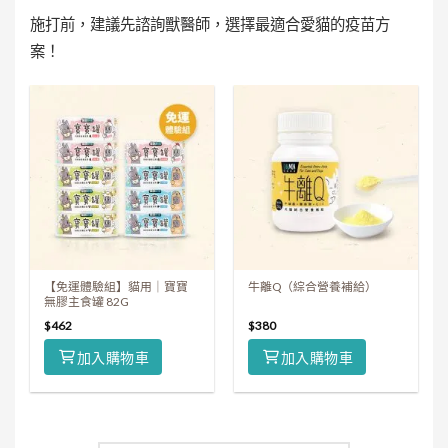
施打前，建議先諮詢獸醫師，選擇最適合愛貓的疫苗方
案！
【免運體驗組】貓用｜寶寶
牛離Q（綜合營養補給）
無膠主食罐 82G
$
462
$
380
加入購物車
加入購物車