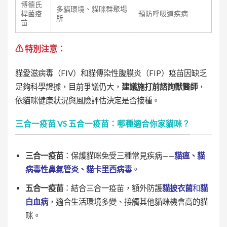
博德氏
多貓環境、貓咪群聚場
桿菌疫
預防呼吸道疾病
所
苗
⚠ 特別注意：
貓愛滋病毒（FIV）和貓傳染性腹膜炎（FIP）疫苗因缺乏
足夠科學證據，目前爭議仍大，
建議施打前諮詢獸醫師
，
依貓咪健康狀況與風險評估決定是否接種。
三合一疫苗 VS 五合一疫苗：哪種適合你家貓咪？
三合一疫苗
：保護貓咪免受三種常見疾病——
貓瘟、貓
病毒性鼻氣管炎、貓卡里西病毒
。
五合一疫苗
：結合三合一疫苗，額外防護
貓披衣菌
和
貓
白血病
，適合生活環境多變、接觸其他貓咪機會高的貓
咪。