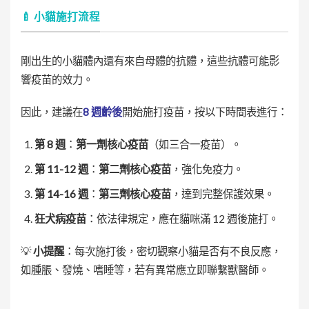
🍼 小貓施打流程
剛出生的小貓體內還有來自母體的抗體，這些抗體可能影
響疫苗的效力。
因此，建議在
8 週齡後
開始施打疫苗，按以下時間表進行：
第 8 週
：
第一劑核心疫苗
（如三合一疫苗）。
第 11-12 週
：
第二劑核心疫苗
，強化免疫力。
第 14-16 週
：
第三劑核心疫苗
，達到完整保護效果。
狂犬病疫苗
：依法律規定，應在貓咪滿 12 週後施打。
💡
小提醒
：每次施打後，密切觀察小貓是否有不良反應，
如腫脹、發燒、嗜睡等，若有異常應立即聯繫獸醫師。