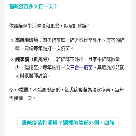
貓咪疫苗多久打一次？
依照貓咪生活環境和風險，獸醫師建議：
高風險環境
：如多貓家庭、貓舍或經常外出、寄宿的貓
咪，建議
每年
施打一次疫苗。
純家貓（低風險）
：若貓咪不外出，且家中貓咪數量
少，建議至少
每年
施打一次
三合一疫苗
。具體施打時間
可與獸醫師討論。
💡
小提醒
：不論風險高低，
狂犬病疫苗
為法定疫苗，每年
需接種一次。
貓咪疫苗打哪裡？選擇胸腹部外側、四肢