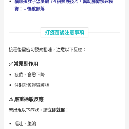
貓咪拉肚子怎麼辦？4 招照護技巧，幫助腸胃快速恢
復！ – 怪獸部落
打疫苗後注意事項
接種後需密切觀察貓咪，注意以下反應：
✅
常見副作用
疲倦、食慾下降
注射部位輕微腫脹
⚠️
嚴重過敏反應
若出現以下症狀，請
立即就醫
：
嘔吐、腹瀉