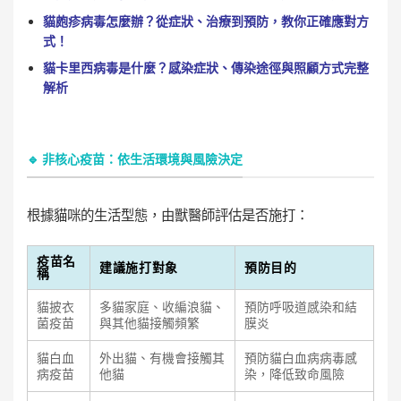
貓皰疹病毒怎麼辦？從症狀、治療到預防，教你正確應對方
式！
貓卡里西病毒是什麼？感染症狀、傳染途徑與照顧方式完整
解析
🔹 非核心疫苗：依生活環境與風險決定
根據貓咪的生活型態，由獸醫師評估是否施打：
疫苗名
建議施打對象
預防目的
稱
貓披衣
多貓家庭、收編浪貓、
預防呼吸道感染和結
菌疫苗
與其他貓接觸頻繁
膜炎
貓白血
外出貓、有機會接觸其
預防貓白血病病毒感
病疫苗
他貓
染，降低致命風險