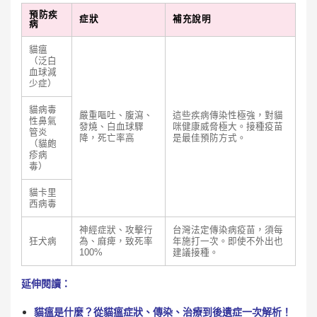
預防疾
症狀
補充說明
病
貓瘟
（泛白
血球減
少症）
貓病毒
嚴重嘔吐、腹瀉、
這些疾病傳染性極強，對貓
性鼻氣
發燒、白血球驟
咪健康威脅極大。接種疫苗
管炎
降，死亡率高
是最佳預防方式。
（貓皰
疹病
毒）
貓卡里
西病毒
神經症狀、攻擊行
台灣法定傳染病疫苗，須每
狂犬病
為、麻痺，致死率
年施打一次。即使不外出也
100%
建議接種。
延伸閱讀：
貓瘟是什麼？從貓瘟症狀、傳染、治療到後遺症一次解析！