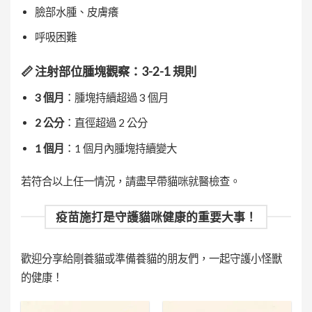
臉部水腫、皮膚癢
呼吸困難
📏
注射部位腫塊觀察：3-2-1 規則
3 個月
：腫塊持續超過 3 個月
2 公分
：直徑超過 2 公分
1 個月
：1 個月內腫塊持續變大
若符合以上任一情況，請盡早帶貓咪就醫檢查。
疫苗施打是守護貓咪健康的重要大事！
歡迎分享給剛養貓或準備養貓的朋友們，一起守護小怪獸
的健康！