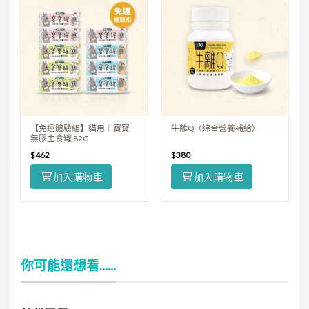
【免運體驗組】貓用｜寶寶
牛離Q（綜合營養補給）
無膠主食罐 82G
$
462
$
380
加入購物車
加入購物車
你可能還想看......