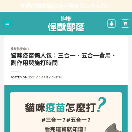
Skip
💖鮮肉糧體驗組 新戶限定第二件七折👉
to
content
怪獸健康中心
貓咪疫苗懶人包：三合一、五合一費用、
副作用與施打時間
POSTED ON
2021-06-21
BY
CHICHI