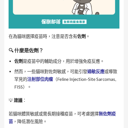
在為貓咪選擇疫苗時，注意是否含有
佐劑
。
🔍
什麼是佐劑？
佐劑
是疫苗中的輔助成分，用於增強免疫反應。
然而，一些貓咪對佐劑敏感，可能引發
過敏反應
或導致
罕見的
注射部位肉瘤
（Feline Injection-Site Sarcomas,
FISS）。
💡
建議
：
若貓咪體質敏感或需長期接種疫苗，可考慮選擇
無佐劑疫
苗
，降低潛在風險。